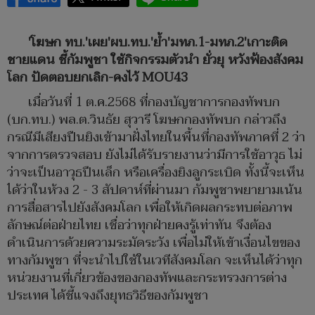
'โฆษก ทบ.'เผย'ผบ.ทบ.'ย้ำ'มทภ.1-มทภ.2'เกาะติด
ชายแดน ชี้กัมพูชา ใช้กิจกรรมตัวนำ ยั่วยุ หวังฟ้องสังคม
โลก ปัดตอบยกเลิก-คงไว้ MOU43
เมื่อวันที่ 1 ต.ค.2568 ที่กองบัญชาการกองทัพบก
(บก.ทบ.) พล.ต.วินธัย สุวารี โฆษกกองทัพบก กล่าวถึง
กรณีมีเสียงปืนยิงเข้ามาฝั่งไทยในพื้นที่กองทัพภาคที่ 2 ว่า
จากการตรวจสอบ ยังไม่ได้รับรายงานว่ามีการใช้อาวุธ ไม่
ว่าจะเป็นอาวุธปืนเล็ก หรือเครื่องยิงลูกระเบิด ทั้งนี้จะเห็น
ได้ว่าในห้วง 2 - 3 สัปดาห์ที่ผ่านมา กัมพูชาพยายามเน้น
การสื่อสารไปยังสังคมโลก เพื่อให้เกิดผลกระทบต่อภาพ
ลักษณ์ต่อฝ่ายไทย เชื่อว่าทุกฝ่ายคงรู้เท่าทัน จึงต้อง
ดำเนินการด้วยความระมัดระวัง เพื่อไม่ให้เข้าเงื่อนไขของ
ทางกัมพูชา ที่จะนำไปใช้ในเวทีสังคมโลก จะเห็นได้ว่าทุก
หน่วยงานที่เกี่ยวข้องของกองทัพและกระทรวงการต่าง
ประเทศ ได้ชี้แจงถึงยุทธวิธีของกัมพูชา