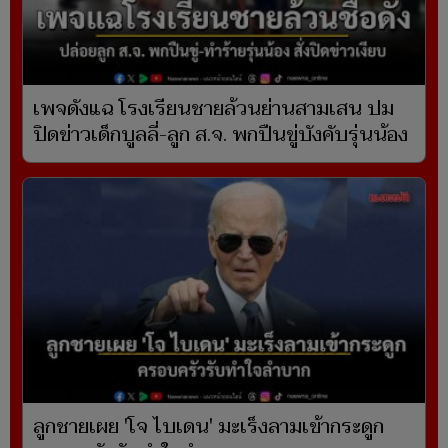
เพจดังแฉ โรงเรียนชายล้วนย่านสามเสน ปม
ปิดข่าวเด็กบูลลี่-ลูก ส.จ. พกปืนขู่บังคับรุ่นน้อง
ลูกชายเผย 'โจ ไบเดน' มะเร็งลามเข้ากระดูก