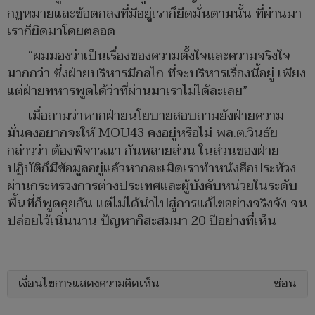
กฎหมายและข้อตกลงที่มีอยู่เราก็ยึดมั่นตามนั้น ที่ผ่านมา
เราก็ยึดมาโดยตลอด
“ผมมองว่าเป็นเรื่องของความตั้งใจและความจริงใจ
มากกว่า ซึ่งฝ่ายบริหารมีกลไก ที่จะบริหารเรื่องนี้อยู่ เพียง
แต่ฝ่ายทหารพูดได้ว่าที่ผ่านมาเราไม่ได้ละเลย”
เมื่อถามว่าหากฝ่ายนโยบายสอบถามยังฝ่ายความ
มั่นคงอยากจะให้ MOU43 คงอยู่หรือไม่ พล.ต.วินธัย
กล่าวว่า ต้องพิจารณา กันหลายส่วน ในส่วนของฝ่าย
ปฏิบัติก็มีข้อมูลอยู่แล้วหากละเมิดเราทำหนังสือประท้วง
ผ่านกระทรวงการต่างประเทศและผู้บังคับหน่วยในระดับ
พื้นที่ก็พูดคุยกัน แต่ไม่ได้นำไปสู่การแก้ไขอย่างจริงจัง จน
ปล่อยไว้เนิ่นนาน ปัญหาก็สะสมมา 20 ปีอย่างที่เห็น
เงื่อนไขการแสดงความคิดเห็น
ซ่อน