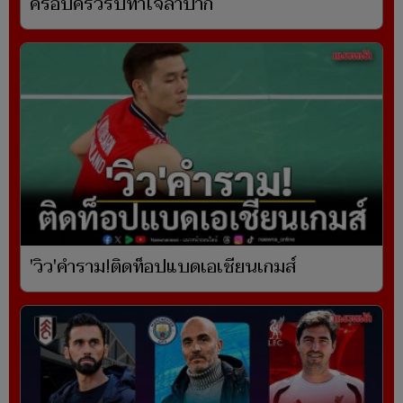
ครอบครัวรับทำใจลำบาก
'วิว'คำราม!ติดท็อปแบดเอเชียนเกมส์