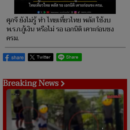
ศุภจี ยังไม่รู้ ทำ ไทยเที่ยวไทย พลัส ใช้งบ
พ.ร.ก.กู้เงิน หรือไม่ รอ เอกนิติ เคาะก่อนชง
ครม.
Breaking News