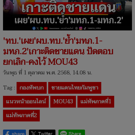
'ทบ.'เผย'ผบ.ทบ.'ย้ำ'มทภ.1-
มทภ.2'เกาะติดชายแดน ปัดตอบ
ยกเลิก-คงไว้ MOU43
วันพุธ ที่ 1 ตุลาคม พ.ศ. 2568, 14.08 น.
Tag :
กองทัพบก
ชายแดนไทยกัมพูชา
แนวหน้าออนไลน์
MOU43
แม่ทัพภาคที่1
แม่ทัพภาคที่2