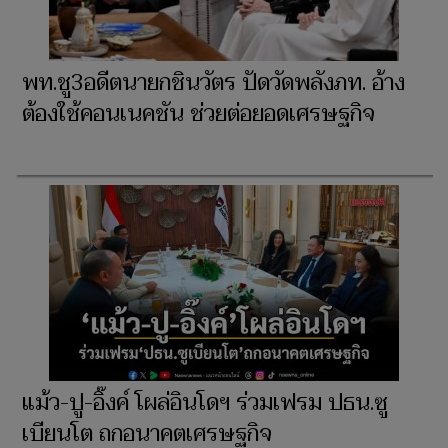
พท.ชู3อดีตนายกชินวัตร ปัดวัดพลังภท. อ้าง
ต้องใช้คอนเนคชัน ช่วยต่อยอดเศรษฐกิจ
แม้ว-ปู-อิ๊งค์ โผล่อินโดฯ ร่วมเฟรม ปธน.ซู
เบียนโต ถกอนาคตเศรษฐกิจ