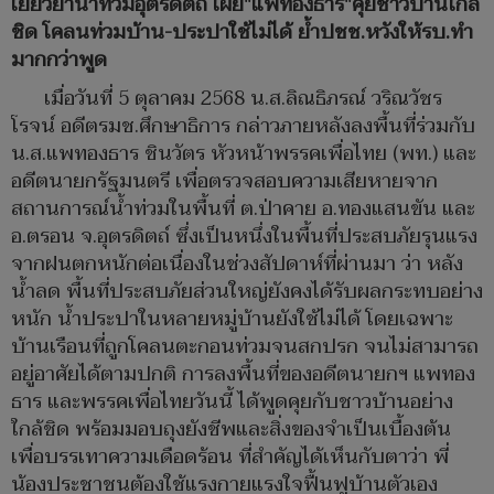
เยียวยาน้ำท่วมอุตรดิตถ์ เผย"แพทองธาร"คุยชาวบ้านใกล้
ชิด โคลนท่วมบ้าน-ประปาใช้ไม่ได้ ย้ำปชช.หวังให้รบ.ทำ
มากกว่าพูด
เมื่อวันที่ 5 ตุลาคม 2568 น.ส.ลิณธิภรณ์ วริณวัชร
โรจน์ อดีตรมช.ศึกษาธิการ กล่าวภายหลังลงพื้นที่ร่วมกับ
น.ส.แพทองธาร ชินวัตร หัวหน้าพรรคเพื่อไทย (พท.) และ
อดีตนายกรัฐมนตรี เพื่อตรวจสอบความเสียหายจาก
สถานการณ์น้ำท่วมในพื้นที่ ต.ป่าคาย อ.ทองแสนขัน และ
อ.ตรอน จ.อุตรดิตถ์ ซึ่งเป็นหนึ่งในพื้นที่ประสบภัยรุนแรง
จากฝนตกหนักต่อเนื่องในช่วงสัปดาห์ที่ผ่านมา ว่า หลัง
น้ำลด พื้นที่ประสบภัยส่วนใหญ่ยังคงได้รับผลกระทบอย่าง
หนัก น้ำประปาในหลายหมู่บ้านยังใช้ไม่ได้ โดยเฉพาะ
บ้านเรือนที่ถูกโคลนตะกอนท่วมจนสกปรก จนไม่สามารถ
อยู่อาศัยได้ตามปกติ การลงพื้นที่ของอดีตนายกฯ แพทอง
ธาร และพรรคเพื่อไทยวันนี้ ได้พูดคุยกับชาวบ้านอย่าง
ใกล้ชิด พร้อมมอบถุงยังชีพและสิ่งของจำเป็นเบื้องต้น
เพื่อบรรเทาความเดือดร้อน ที่สำคัญได้เห็นกับตาว่า พี่
น้องประชาชนต้องใช้แรงกายแรงใจฟื้นฟูบ้านตัวเอง