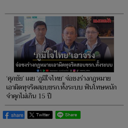
‘ศุภชัย’ เผย ‘ภูมิใจไทย’ จ่อชงร่างกฎหมาย
เอาผิดทุจริตสอบขรก.ทั้งระบบ ฟันโทษหนัก
จำคุกไม่เกิน 15 ปี