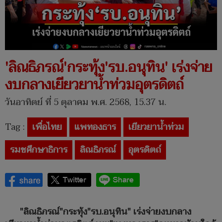
'ลิณธิภรณ์'กระทุ้ง'รบ.อนุทิน' เร่งจ่าย
งบกลางเยียวยาน้ำท่วมอุตรดิตถ์
วันอาทิตย์ ที่ 5 ตุลาคม พ.ศ. 2568, 15.37 น.
Tag :
เพื่อไทย
แพทองธาร
เยียวยาน้ำท่วม
รมชศึกษาธิการ
ลิณธิภรณ์
อุตรดิตถ์
"ลิณธิภรณ์"กระทุ้ง"รบ.อนุทิน" เร่งจ่ายงบกลาง