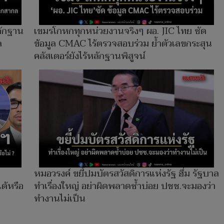
ลักฐาน
เขมรโกหกทุกหน่วยงานจริงๆ ผอ. JIC ไทย ซัด
ล
ข้อมูล CMAC ไร้ตรวจสอบร่วม ย้ำตัวเลขกระสุน
คลัสเตอร์ยังไร้หลักฐานพิสูจน์
หมอวรงค์ ขยี้ปมบัตรสวัสดิการแห่งรัฐ ฮึ่ม รัฐบาล
ด้หรือ
ทำเรื่องใหญ่ อย่าผิดพลาดซ้ำบ่อย ปชช.จะมองว่า
ทำงานไม่เป็น