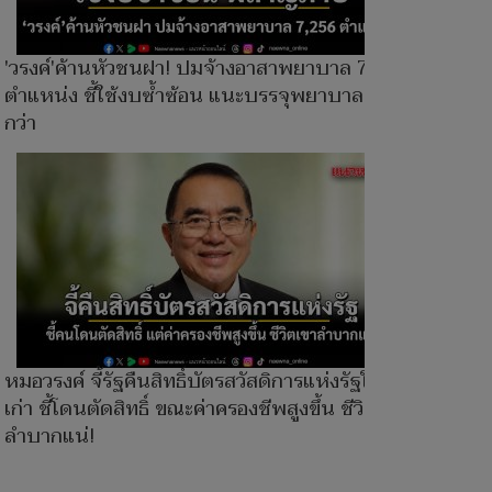
'วรงค์'ค้านหัวชนฝา! ปมจ้างอาสาพยาบาล 7,256
ตำแหน่ง ชี้ใช้งบซ้ำซ้อน แนะบรรจุพยาบาลจริงดี
กว่า
หมอวรงค์ จี้รัฐคืนสิทธิ์บัตรสวัสดิการแห่งรัฐให้คน
เก่า ชี้โดนตัดสิทธิ์ ขณะค่าครองชีพสูงขึ้น ชีวิตเขา
ลำบากแน่!