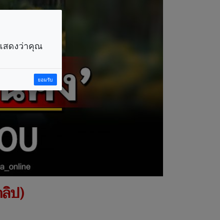
ราแสดงว่าคุณ
ยอมรับ
คลิป)