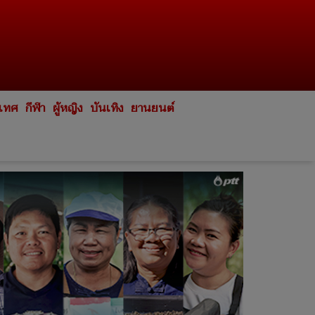
ะเทศ
กีฬา
ผู้หญิง
บันเทิง
ยานยนต์