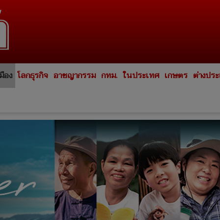
มือง
โลกธุรกิจ
อาชญากรรม
กทม.
ในประเทศ
เกษตร
ต่างปร