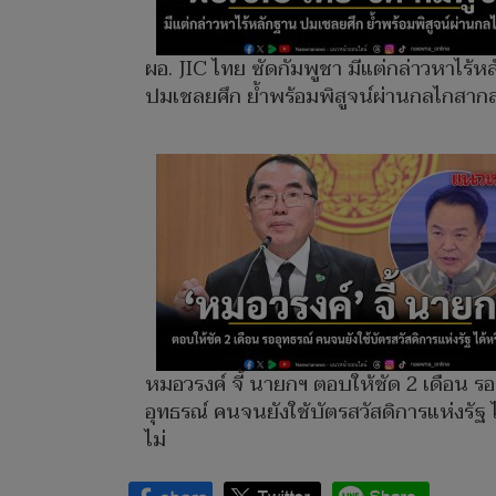
ผอ. JIC ไทย ซัดกัมพูชา มีแต่กล่าวหาไร้ห
ปมเชลยศึก ย้ำพร้อมพิสูจน์ผ่านกลไกสาก
หมอวรงค์ จี้ นายกฯ ตอบให้ชัด 2 เดือน รอ
อุทธรณ์ คนจนยังใช้บัตรสวัสดิการแห่งรัฐ ไ
ไม่