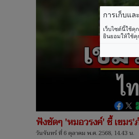
การเก็บและใ
เว็บไซต์นี้ใช้
ยินยอมให้ใช้คุ
ฟังชัดๆ 'หมอวรงค์' ชี้ เขมร'
วันจันทร์ ที่ 6 ตุลาคม พ.ศ. 2568, 14.43 น.