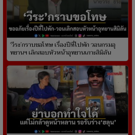
‘วีระ’กราบขอโทษ เรื่องปีที่ไปพัก วอนกรมอุ
ทยานฯ เลิกสอบหัวหน้าอุทยานเกาะสิมิลัน