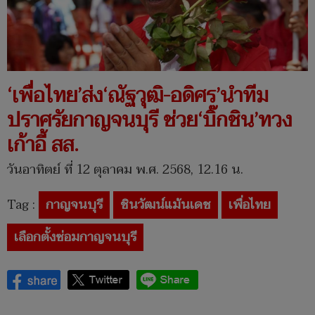
‘เพื่อไทย’ส่ง‘ณัฐวุฒิ-อดิศร’นำทีม
ปราศรัยกาญจนบุรี ช่วย‘บิ๊กชิน’ทวง
เก้าอี้ สส.
วันอาทิตย์ ที่ 12 ตุลาคม พ.ศ. 2568, 12.16 น.
Tag :
กาญจนบุรี
ชินวัฒน์แม้นเดช
เพื่อไทย
เลือกตั้งซ่อมกาญจนบุรี