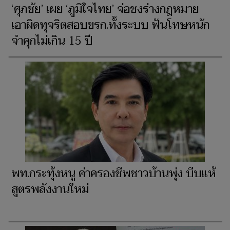
‘ศุภชัย’ เผย ‘ภูมิใจไทย’ จ่อชงร่างกฎหมาย
เอาผิดทุจริตสอบขรก.ทั้งระบบ ฟันโทษหนัก
จำคุกไม่เกิน 15 ปี
พท.กระทุ้งหนู ค่าครองชีพชาวบ้านพุ่ง บีบแห้
สูตรพลังงานใหม่