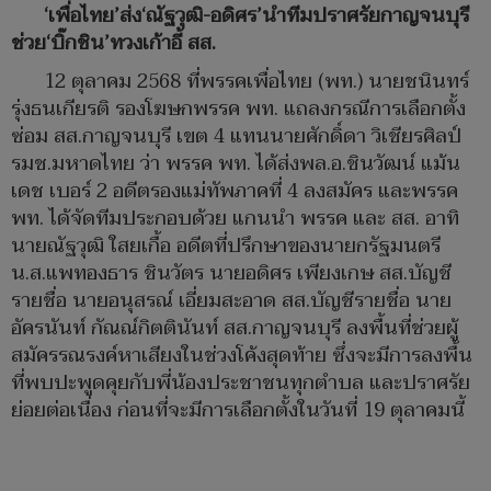
‘เพื่อไทย’ส่ง‘ณัฐวุฒิ-อดิศร’นำทีมปราศรัยกาญจนบุรี
ช่วย‘บิ๊กชิน’ทวงเก้าอี้ สส.
12 ตุลาคม 2568 ที่พรรคเพื่อไทย (พท.) นายชนินทร์
รุ่งธนเกียรติ รองโฆษกพรรค พท. แถลงกรณีการเลือกตั้ง
ซ่อม สส.กาญจนบุรี เขต 4 แทนนายศักดิ์ดา วิเชียรศิลป์
รมช.มหาดไทย ว่า พรรค พท. ได้ส่งพล.อ.ชินวัฒน์ แม้น
เดช เบอร์ 2 อดีตรองแม่ทัพภาคที่ 4 ลงสมัคร และพรรค
พท. ได้จัดทีมประกอบด้วย แกนนำ พรรค และ สส. อาทิ
นายณัฐวุฒิ ใสยเกื้อ อดีตที่ปรึกษาของนายกรัฐมนตรี
น.ส.แพทองธาร ชินวัตร นายอดิศร เพียงเกษ สส.บัญชี
รายชื่อ นายอนุสรณ์ เอี่ยมสะอาด สส.บัญชีรายชื่อ นาย
อัครนันท์ กัณณ์กิตตินันท์ สส.กาญจนบุรี ลงพื้นที่ช่วยผู้
สมัครรณรงค์หาเสียงในช่วงโค้งสุดท้าย ซึ่งจะมีการลงพื้น
ที่พบปะพูดคุยกับพี่น้องประชาชนทุกตำบล และปราศรัย
ย่อยต่อเนื่อง ก่อนที่จะมีการเลือกตั้งในวันที่ 19 ตุลาคมนี้