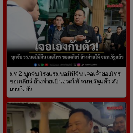
มท.2 บุกจับ โรงแรมนอมินีจีน เจอเจ้าของโทร
ขอเคลียร์ อ้างจ่ายเป็นงวดให้ จนท.รัฐแล้ว สั่ง
สาวถึงตัว