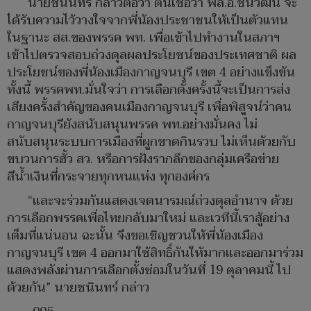
นายชนินทร์ กล่าวต่อว่า ตนเชื่อว่า พล.อ.ชินวัฒน์ จะ
ได้รับความไว้วางใจจากพี่น้องประชาชนให้เป็นตัวแทน
ในฐานะ สส.ของพรรค พท. เพื่อเข้าไปทำงานในสภาฯ
เข้าไปตรวจสอบถ่วงดุลผลประโยชน์ของประเทศชาติ ผล
ประโยชน์ของพี่น้องเมืองกาญจนบุรี เขต 4 อย่างแข็งขัน
ทั้งนี้ พรรคพท.มั่นใจว่า การเลือกตั้งครั้งนี้จะเป็นการส่ง
เสียงครั้งสำคัญของคนเมืองกาญจนบุรี เพื่อพิสูจน์ว่าคน
กาญจนบุรียังสนับสนุนพรรค พท.อย่างมั่นคง ไม่
สนับสนุนระบบการเมืองที่ผูกขาดกินรวบ ไม่เห็นด้วยกับ
ขบวนการฮั้ว สว. หรือการฝังรากลึกของกลุ่มเครือข่าย
สีน้ำเงินที่กระจายทุกหนแห่ง ทุกองค์กร
“และจะร่วมกันแสดงเจตนารมณ์ถ่วงดุลอำนาจ ด้วย
การเลือกพรรคเพื่อไทยกลับมาใหม่ และเวทีนี้เราสู้อย่าง
เต็มที่แน่นอน ฉะนั้น จึงขอเชิญชวนให้พี่น้องเมือง
กาญจนบุรี เขต 4 ออกมาใช้สิทธิ์กันให้มากและออกมาร่วม
แสดงพลังผ่านการเลือกตั้งซ่อมในวันที่ 19 ตุลาคมนี้ ไป
ด้วยกัน” นายชนินทร์ กล่าว