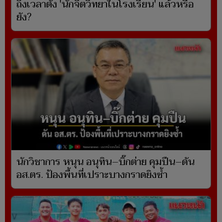
ถึงเวลาตั้ง 'นักจิตวิทยาในโรงเรียน' แล้วหรือ
ยัง?
นักวิชาการ หนุน อนุทิน–บิ๊กต่าย คุมปืน–ดัน
อส.ตร. ป้องพื้นที่เปราะบางกราดยิงซ้ำ