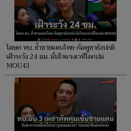
โฆษก ทบ. ย้ำชายแดนไทย-กัมพูชายังปกติ
เฝ้าระวัง 24 ชม. มั่นใจแจงเวทีโลกปม
MOU43