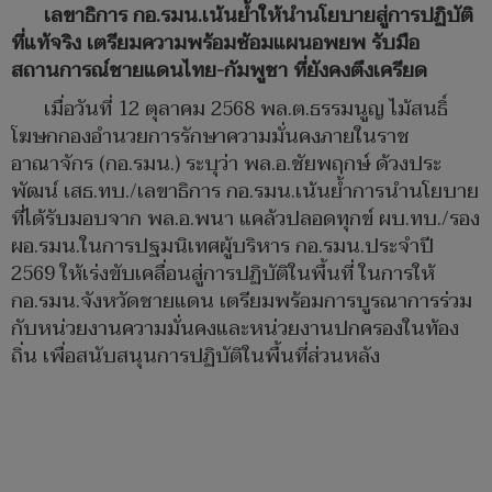
เลขาธิการ กอ.รมน.เน้นย้ำให้นำนโยบายสู่การปฏิบัติ
ที่แท้จริง เตรียมความพร้อมซ้อมแผนอพยพ รับมือ
สถานการณ์ชายแดนไทย-กัมพูชา ที่ยังคงตึงเครียด
เมื่อวันที่ 12 ตุลาคม 2568 พล.ต.ธรรมนูญ ไม้สนธิ์
โฆษกกองอำนวยการรักษาความมั่นคงภายในราช
อาณาจักร (กอ.รมน.) ระบุว่า พล.อ.ชัยพฤกษ์ ด้วงประ
พัฒน์ เสธ.ทบ./เลขาธิการ กอ.รมน.เน้นย้ำการนำนโยบาย
ที่ได้รับมอบจาก พล.อ.พนา แคล้วปลอดทุกข์ ผบ.ทบ./รอง
ผอ.รมน.ในการปฐมนิเทศผู้บริหาร กอ.รมน.ประจำปี
2569 ให้เร่งขับเคลื่อนสู่การปฏิบัติในพื้นที่ ในการให้
กอ.รมน.จังหวัดชายแดน เตรียมพร้อมการบูรณาการร่วม
กับหน่วยงานความมั่นคงและหน่วยงานปกครองในท้อง
ถิ่น เพื่อสนับสนุนการปฏิบัติในพื้นที่ส่วนหลัง