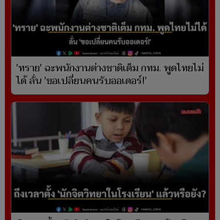
'ทราย' ฉะพนักงานต่างชาติเต็ม กทม. พูดไทยไม่
ได้ ลั่น 'ขอเปลี่ยนคนรับออเดอร์!'