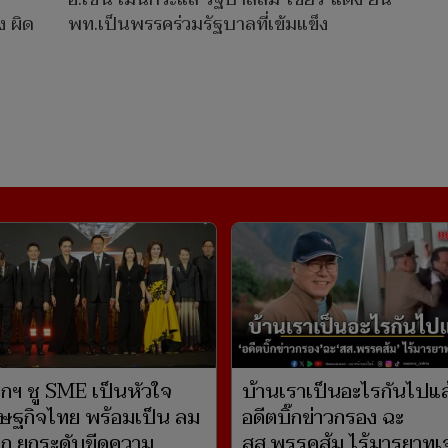
ง ผิด
พท.เป็นพรรคร่วมรัฐบาลที่เข้มแข็ง
กฯ ชู SME เป็นหัวใจ
บ้านเราเป็นอะไรกันไปแล
ษฐกิจไทย พร้อมเป็น ลม
อดีตบิ๊กข่าวกรอง ฉะ
ปีก ยกระดับขีดความ
สส.พรรคส้ม ไร้มารยาทเจ