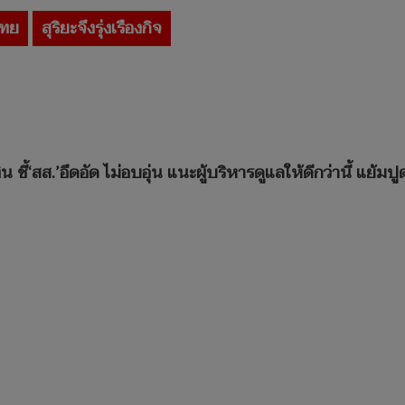
ไทย
สุริยะจึงรุ่งเรืองกิจ
งเงิน ชี้‘สส.’อึดอัด ไม่อบอุ่น แนะผู้บริหารดูแลให้ดีกว่านี้ แย