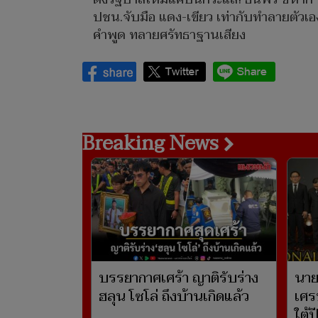
ปชน.จับมือ แดง-เขียว เท่ากับทำลายตัวเอ
คำพูด ทลายศรัทธาฐานเสียง
Breaking News
บรรยากาศเศร้า ญาติรับร่าง
นาย
ฮลุน โซโล่ ถึงบ้านเกิดแล้ว
เศร
ใต้