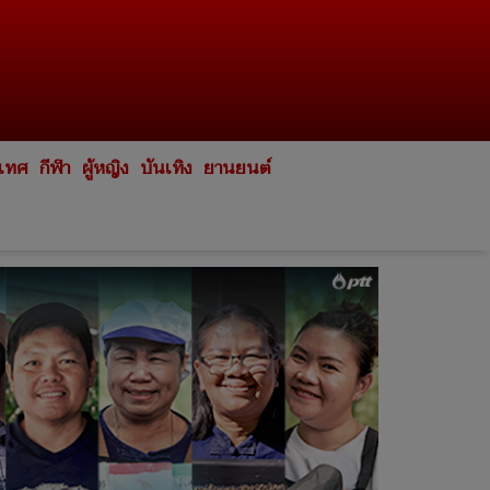
ะเทศ
กีฬา
ผู้หญิง
บันเทิง
ยานยนต์