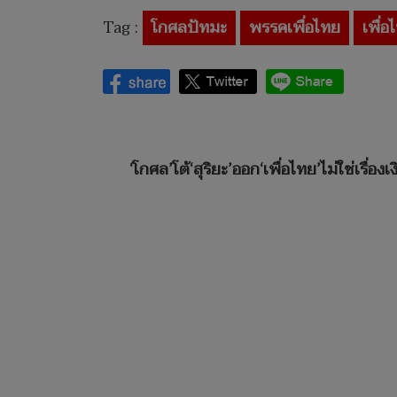
Tag :
โกศลปัทมะ
พรรคเพื่อไทย
เพื่อ
‘โกศล’โต้‘สุริยะ’ออก‘เพื่อไทย’ไม่ใช่เรื่อ