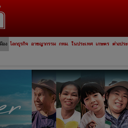
มือง
โลกธุรกิจ
อาชญากรรม
กทม.
ในประเทศ
เกษตร
ต่างปร