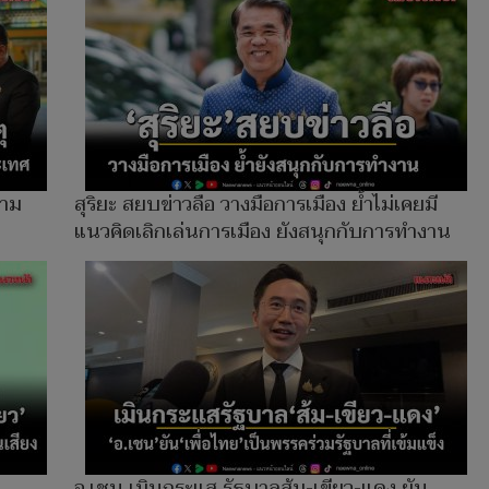
วาม
สุริยะ สยบข่าวลือ วางมือการเมือง ย้ำไม่เคยมี
แนวคิดเลิกเล่นการเมือง ยังสนุกกับการทำงาน
อ.เชน เมินกระแส รัฐบาลส้ม-เขียว-แดง ยัน