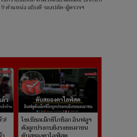
9 ตำแหน่ง อธิบดี-รองปลัด-ผู้ตรวจฯ
้ว!
โซเชียลเม็กซิโกช็อก อินฟลูฯ
ดังถูกประกบยิงระยะเผาขน
้า
ดับสยองคาไลฟ์สด