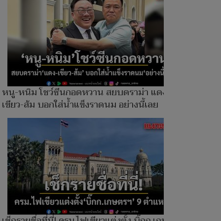
หนู-หนิม โชว์ซีนกอดหวาน สยบดราม่า แดง-
เขียว-ส้ม บอกใส่น้ำแข็งราดนม อย่างนี้เลย
เช็กรายชื่อที่นี่! ครม.ไฟเขียวแต่งตั้ง บิ๊กก.เกษตรฯ