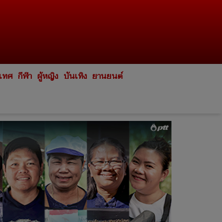
ะเทศ
กีฬา
ผู้หญิง
บันเทิง
ยานยนต์