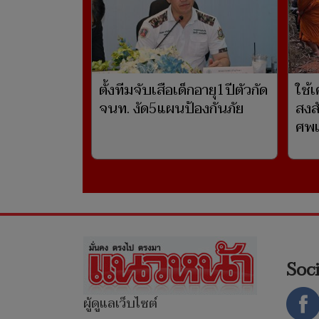
ตั้งทีมจับเสือเด็กอายุ1ปีตัวกัด
ใช้
จนท. งัด5แผนป้องกันภัย
สงสั
ศพเ
Soc
ผู้ดูแลเว็บไซต์