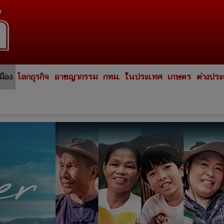
มือง
โลกธุรกิจ
อาชญากรรม
กทม.
ในประเทศ
เกษตร
ต่างปร