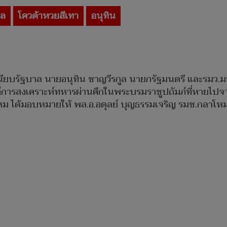
าล
โควต้าหวยสีเทา
อนุทิน
ี่ทำเนียบรัฐบาล นายอนุทิน ชาญวีรกูล นายกรัฐมนตรี และรมว.
การสงเคราะห์ทหารผ่านศึกในพระบรมราชูปถัมภ์ที่หายไปจากร
โหม ได้มอบหมายให้ พล.อ.อดุลย์ บุญธรรมเจริญ รมช.กลาโหม