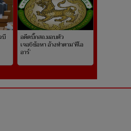
ฉบี
อดีตบิ๊กสถ.มอบตัว
เจอ6ข้อหา อ้างทำตาม‘ทีโอ
อาร์’