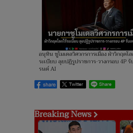
อนุทิน ชูโมเดลวิศวกรการเมือง ฝ่าวิกฤตโล
ระเบียบ ลุยปฏิรูปราชการ-วางกรอบ 4P รั
รนด์ AI
Breaking News