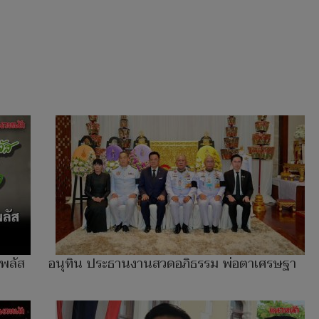
 พลัส
อนุทิน ประธานงานสวดอภิธรรม พ่อตาเศรษฐา