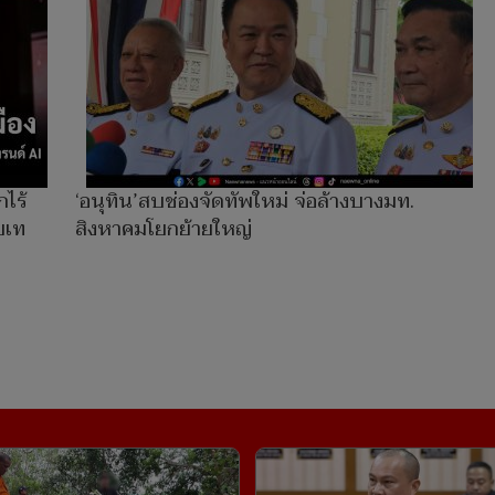
กไร้
‘อนุทิน’สบช่องจัดทัพใหม่ จ่อล้างบางมท.
บเท
สิงหาคมโยกย้ายใหญ่