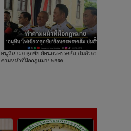
อนุทิน เผย ศุภชัย ย้อนศรพรรคส้ม ปมฮั้วสว.ทำ
ตามหน้าที่มือกฎหมายพรรค