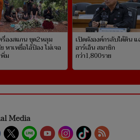
เครื่องสแกน ขุด2หลุม
เปิดผังองค์กรลับใต้ดิน แ
ย หาเหยื่อไอ้ป๋อง ไม่เจอ
อาร์เอ็น สมาชิก
พิ่ม
กว่า1,800ราย
ial Media