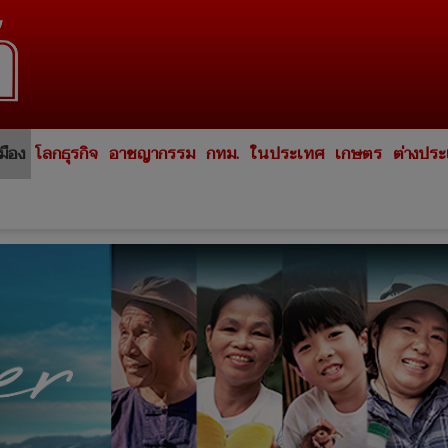
มือง
โลกธุรกิจ
อาชญากรรม
กทม.
ในประเทศ
เกษตร
ต่างปร