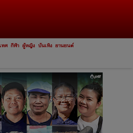
ะเทศ
กีฬา
ผู้หญิง
บันเทิง
ยานยนต์