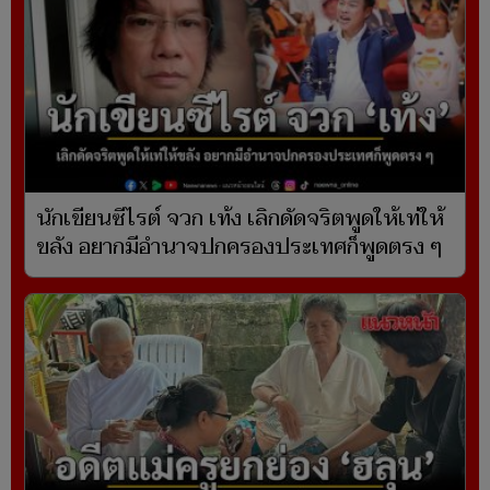
นักเขียนซีไรต์ จวก เท้ง เลิกดัดจริตพูดให้เท่ให้
ขลัง อยากมีอำนาจปกครองประเทศก็พูดตรง ๆ