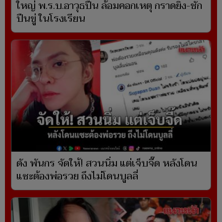
ใหญ่ พ.ร.บ.อาวุธปืน ล้อมคอกเหตุ กราดยิง-ชัก
ปืนขู่ ในโรงเรียน
ดัง พันกร จัดให้! สวนนิ่ม แต่เจ็บจี๊ด หลังโดน
แซะต้องพ่อรวย ถึงไม่โดนบูลลี่