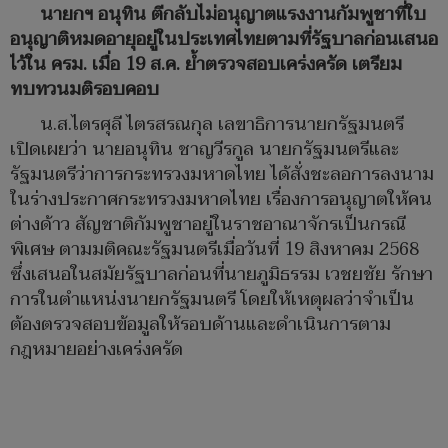
นายกฯ อนุทิน ตีกลับไม่อนุญาตแรงงานกัมพูชาที่ใบ
อนุญาติหมดอายุอยู่ในประเทศไทยตามที่รัฐบาลก่อนเสนอ
ไว้ใน ครม. เมื่อ 19 ส.ค. ย้ำตรวจสอบเคร่งครัด เตรียม
ทบทวนมติรอบคอบ
น.ส.ไตรศุลี ไตรสรณกุล เลขาธิการนายกรัฐมนตรี
เปิดเผยว่า นายอนุทิน ชาญวีรกูล นายกรัฐมนตรีและ
รัฐมนตรีว่าการกระทรวงมหาดไทย ได้สั่งชะลอการลงนาม
ในร่างประกาศกระทรวงมหาดไทย เรื่องการอนุญาตให้คน
ต่างด้าว สัญชาติกัมพูชาอยู่ในราชอาณาจักรเป็นกรณี
พิเศษ ตามมติคณะรัฐมนตรีเมื่อวันที่ 19 สิงหาคม 2568
ซึ่งเสนอในสมัยรัฐบาลก่อนที่นายภูมิธรรม เวชยชัย รักษา
การในตำแหน่งนายกรัฐมนตรี โดยให้เหตุผลว่าจำเป็น
ต้องตรวจสอบข้อมูลให้รอบด้านและดำเนินการตาม
กฎหมายอย่างเคร่งครัด