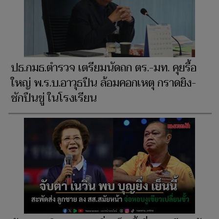
ปธ.กมธ.ตำรวจ เตรียมนัดถก ตร.-มท. คุยรื้อ
ใหญ่ พ.ร.บ.อาวุธปืน ล้อมคอกเหตุ กราดยิง-
ชักปืนขู่ ในโรงเรียน