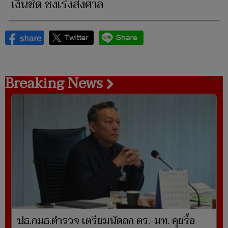
เงินชัด ชงเร่งส่งศาล
Breaking News
ปธ.กมธ.ตำรวจ เตรียมนัดถก ตร.-มท. คุยรื้อ