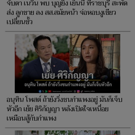
จับตา เนวิน พบ บุญยิ่ง เย็นนี้ ที่ราชบุรี สะพัด
ส่ง ลูกชาย ลง สส.สมัยหน้า จ่อหอบงูเขียว
เปลี่ยนขั้ว
อนุทิน โพสต์ ถ้ายังวิ่งชนกำแพงอยู่ มันก็เจ็บ
หัวอีก เย้ย ศิริกัญญา หลังเปิดใจเหนื่อย
เหมือนสู้กับกำแพง