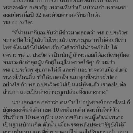
นายเสกสกล กล่าวว่า เดิมที่ตนตัดสินใจมาสมัคร
พรรคพลังประชารัฐ เพราะเห็นว่าเป็นบ้านเก่าเพราะเคย
ลงสมัครเมื่อปี 62 และด้วยความศรัทธาในตัว
พล.อ.ประวิตร
"ที่ผ่านมาก็ยอมรับว่ามีข่าวมาตลอดว่า พล.อ.ประวิตร
จะวางมือ ไม่สู้แล้ว ไม่ไหวแล้ว เพราะสุขภาพไม่ค่อยดีเท่า
ไหร่ ซึ่งผมก็ยังไม่ค่อยเชื่อ ยังคิดว่าไม่น่าจะเป็นไปได้
เพราะ พล.อ. ประวิตร เป็นนักสู้ ถ้าจะถอยก็ต้องมีเหตุมีผล
จนกระทั่งล่าสุดผู้หลักผู้ใหญ่ในพรรคได้คุยกับผมว่า
พล.อ.ประวิตร สุขภาพไม่ดี และท่านอยากจะวางมือ ส่งต่อ
พรรคให้คนอื่น ทำให้ผมตกใจ และทุกข์ใจว่าจะไปต่อ
อย่างไร ถ้า พล.อ.ประวิตร ไม่เป็นแม่ทัพแล้ว เราคงไปต่อ
ลำบาก และเป็นห่วงว่าจะถูกปล่อยทิ้งกลางทาง"
นายเสกสกล กล่าวว่า ตนย้ายไปอยู่พรรคโอกาสใหม่ ก็
ยังคงลงพื้นที่เดิม เขต 10 เหมือนเดิม และมั่นใจว่าใน
พื้นที่เขต 10 อ.ครบุรี จ.นครราชสีมา ตนสู้ได้แน่ เพราะ
เป็นฐานบ้านเกิด ดังนั้น เมื่อพรรคพลังประชารัฐยังไม่มี
ความชัดเจน และที่ผ่านมาตนก็ไม่เคยได้รับการสนับสนุน