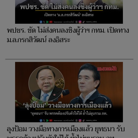
พปชร. ชัด ไม่ส่งคนลงชิงผู้ว่าฯ กทม. เปิดทาง
ม.ล.กรกสิวัฒน์ ลงอิสระ
ลุงป้อม วางมือทางการเมืองแล้ว ยุทธนา รับ