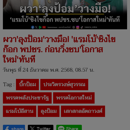
ผวา'ลุงป้อม'วางมือ! 'แรมโบ้'ชิงไข
ก๊อก พปชร. ก่อนวิ่งซบ'โอกาส
ใหม่'ทันที
วันพุธ ที่ 24 ธันวาคม พ.ศ. 2568, 08.57 น.
Tag :
บิ๊กป้อม
ประวิตรวงษ์สุวรรณ
พรรคพลังประชารัฐ
พรรคโอกาสใหม่
แรมโบ้อีสาน
ลุงป้อม
เสกสกลอัตถาวงศ์