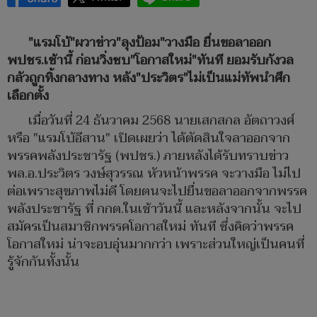
"แรมโบ้"ผวาข่าว"ลุงป้อม"วางมือ ยื่นขอลาออก
พปชร.เช้านี้ ก่อนวิ่งซบ"โอกาสใหม่"ทันที ยอมรับกังวล
กลัวถูกทิ้งกลางทาง หลัง"ประวิตร"ไม่เป็นแม่ทัพนำศึก
เลือกตั้ง
เมื่อวันที่ 24 ธันวาคม 2568 นายเสกสกล อัตถาวงศ์
หรือ "แรมโบ้อีสาน" เปิดเผยว่า ได้ตัดสินใจลาออกจาก
พรรคพลังประชารัฐ (พปชร.) ภายหลังได้รับทราบข่าว
พล.อ.ประวิตร วงษ์สุวรรณ หัวหน้าพรรค จะวางมือ ไม่ไป
ต่อเพราะสุขภาพไม่ดี โดยตนจะไปยื่นขอลาออกจากพรรค
พลังประชารัฐ ที่ กกต.ในเช้าวันนี้ และหลังจากนั้น จะไป
สมัครเป็นสมาชิกพรรคโอกาสใหม่ ทันที ซึ่งคิดว่าพรรค
โอกาสใหม่ น่าจะอบอุ่นมากกว่า เพราะส่วนใหญ่เป็นคนที่
รู้จักกันทั้งนั้น