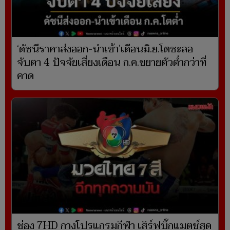
‘ดัชนีราคาส่งออก-นำเข้า’เดือนมิ.ย.โตชะลอ
จับตา 4 ปัจจัยเสี่ยงเดือน ก.ค.ขยายตัวต่ำกว่าที่
คาด
ช่อง 7HD กางโปรแกรมกีฬา เสิร์ฟบิ๊กแมตช์สุด