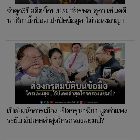
จำคุก3ปีอดีตบิ๊กป.ป.ช. วัชรพล-สุภา เซ่นคดี
นาฬิกาบิ๊กป้อม ปกปิดข้อมูล-ไม่รอลงอาญา
เปิดโผนักการเมือง เปิดกรุนาฬิกา มูลค่าแพง
ระยับ อัปเดตล่าสุดใครครองแชมป์?