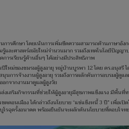
ด้านการศึกษา โดยเน้นการเพิ่มขีดความสามารถด้านภาษาอังกฤษ
วามรู้และศาสตร์สมัยใหม่จำนวนมาก รวมถึงเทคโนโลยีปัญญาป
การเรียนรู้ด้านอื่นๆ ได้อย่างมีประสิทธิภาพ
นปีใหม่ของชมรมผู้สูงอายุ หมู่บ้านบูรพา 12 โดย ดร.อนุสรี
บสนุนการจ้างงานผู้สูงอายุ รวมถึงการผลักดันการอบรมผู้ดูแลผ
อกจากงานมาดูแลผู้สูงวัย
สริมกิจกรรมที่ช่วยให้ผู้สูงอายุมีสุขภาพแข็งแรง มีพื้นที่ท
ส. เขตดอนเมือง ได้กล่าวถึงนโยบาย “แช่แข็งหนี้ 3 ปี” เพื่อ
ตบูโรฉุดรั้งอนาคต พร้อมยืนยันจะผลักดันนโยบายที่ตอบโจทย