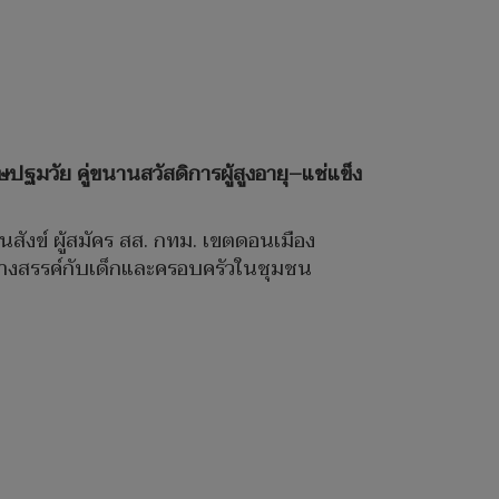
มวัย คู่ขนานสวัสดิการผู้สูงอายุ–แช่แข็ง
สังข์ ผู้สมัคร สส. กทม. เขตดอนเมือง
ร้างสรรค์กับเด็กและครอบครัวในชุมชน