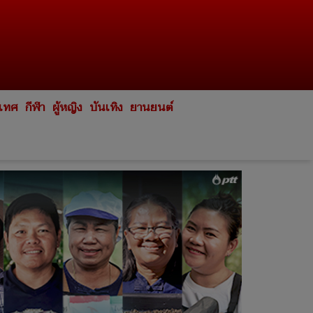
ะเทศ
กีฬา
ผู้หญิง
บันเทิง
ยานยนต์