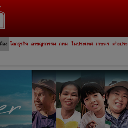
มือง
โลกธุรกิจ
อาชญากรรม
กทม.
ในประเทศ
เกษตร
ต่างปร