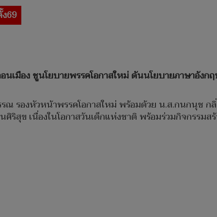
ั้ง69
ขตดอนเมือง ชูนโยบายพรรคโอกาสใหม่ ดันนโยบายภาษาอังกฤษปฐ
วรรณ รองหัวหน้าพรรคโอกาสใหม่ พร้อมด้วย น.ส.กนกนุช กลิ่น
ริสุข เนื่องในโอกาสวันเด็กแห่งชาติ พร้อมร่วมกิจกรรมส