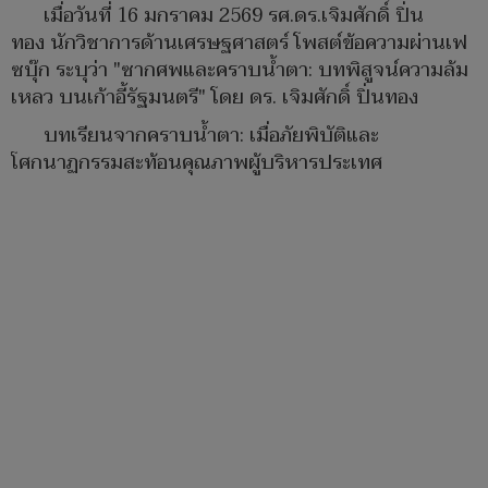
เมื่อวันที่ 16 มกราคม 2569 รศ.ดร.เจิมศักดิ์ ปิ่น
ทอง นักวิชาการด้านเศรษฐศาสตร์ โพสต์ข้อความผ่านเฟ
ซบุ๊ก ระบุว่า "ซากศพและคราบน้ำตา: บทพิสูจน์ความล้ม
เหลว บนเก้าอี้รัฐมนตรี" โดย ดร. เจิมศักดิ์ ปิ่นทอง
บทเรียนจากคราบน้ำตา: เมื่อภัยพิบัติและ
โศกนาฏกรรมสะท้อนคุณภาพผู้บริหารประเทศ