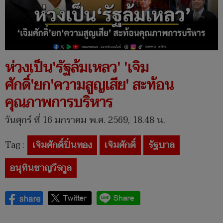
ห่วงเป็น'รัฐล้มเหลว' 'เจิม
ศักดิ์'ยก'ความสูญเสีย' สะท้อน
คุณภาพการบริหาร
วันศุกร์ ที่ 16 มกราคม พ.ศ. 2569, 18.48 น.
Tag :
เจิมศักดิ์ปิ่นทอง
เจิมศักดิ์
รัฐบาล
อนุทินชาญวีรกูล