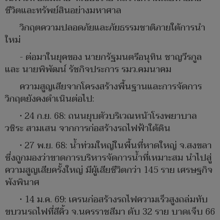
ชีวิตและทรัพย์สินอย่างมหาศาล
วิกฤตความปลอดภัยและภัยธรรมชาติภายใต้การนำ
ใหม่
- ต่อมาในยุคของ นายกรัฐมนตรีอนุทิน ชาญวีรกูล
และ นายพิพัฒน์ รัชกิจประการ รมว.คมนาคม
ความสูญเสียจากโครงสร้างพื้นฐานและการจัดการ
วิกฤตยังคงดำเนินต่อไป:
• 24 ก.ย. 68: ถนนยุบตัวบริเวณหน้าโรงพยาบาล
วชิระ สามเสน จากการก่อสร้างรถไฟฟ้าใต้ดิน
• 27 พ.ย. 68: น้ำท่วมใหญ่ในพื้นที่หาดใหญ่ จ.สงขลา
ซึ่งถูกมองว่าขาดการบริหารจัดการน้ำที่เหมาะสม นำไปสู่
ความสูญเสียครั้งใหญ่ มีผู้เสียชีวิตกว่า 145 ราย เศรษฐกิจ
พังพินาศ
• 14 ม.ค. 69: เครนก่อสร้างรถไฟความเร็วสูงถล่มทับ
ขบวนรถไฟที่สีคิ้ว จ.นครราชสีมา ดับ 32 ราย บาดเจ็บ 66