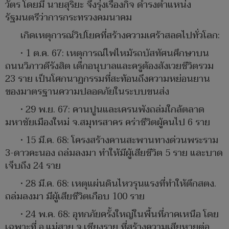
วัตร โดยมี นายสุริยะ จึงรุ่งเรืองกิจ ดำรงตำแหน่ง
รัฐมนตรีว่าการกระทรวงคมนาคม
เกิดเหตุการณ์วิปโยคที่สร้างความเศร้าสลดไปทั่วโลก:
• 1 ต.ค. 67: เหตุการณ์ไฟไหม้รถบัสทัศนศึกษาบน
ถนนวิภาวดีรังสิต เด็กอนุบาลและครูต้องสังเวยชีวิตรวม
23 ราย เป็นโศกนาฏกรรมที่สะท้อนถึงความหย่อนยาน
ของมาตรฐานความปลอดภัยในระบบขนส่ง
• 29 พ.ย. 67: คานปูนและเครนพังถล่มใกล้ตลาด
มหาชัยเมืองใหม่ จ.สมุทรสาคร คร่าชีวิตผู้คนไป 6 ราย
• 15 มี.ค. 68: โครงสร้างคานสะพานทางด่วนพระราม
3-ดาวคะนอง ถล่มลงมา ทำให้มีผู้เสียชีวิต 5 ราย และบาด
เจ็บถึง 24 ราย
• 28 มี.ค. 68: เหตุแผ่นดินไหวรุนแรงที่ทำให้ตึกสตง.
ถล่มลงมา มีผู้เสียชีวิตเกือบ 100 ราย
• 24 พ.ค. 68: อุทกภัยครั้งใหญ่ในพื้นที่ภาคเหนือ โดย
เฉพาะที่ อ.แม่สาย จ.เชียงราย ที่สร้างความเสียหายต่อ