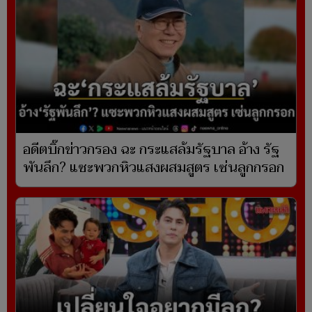
อดีตบิ๊กข่าวกรอง ฉะ กระแสล้มรัฐบาล อ้าง รัฐ
พันลึก? แซะพวกหิวแสงผสมสูตร เซ่นลูกกรอก