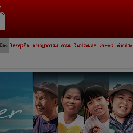
มือง
โลกธุรกิจ
อาชญากรรม
กทม.
ในประเทศ
เกษตร
ต่างปร