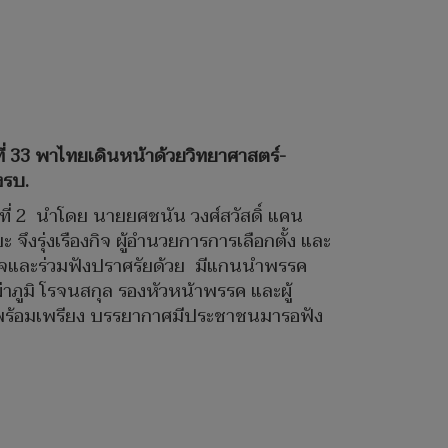
่ 33 พาไทยเดินหน้าด้วยวิทยาศาสตร์-
งรบ.
ที่ 2 นำโดย นายยศชนัน วงศ์สวัสดิ์ แคน
งรุ่งเรืองกิจ ผู้อำนวยการการเลือกตั้ง และ
งใจและร่วมฟังปราศรัยด้วย มีแกนนำพรรค
่าภูมิ โรจนสกุล รองหัวหน้าพรรค และผู้
ฟังพร้อมเพรียง บรรยากาศมีประชาชนมารอฟัง