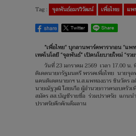
Tag :
จุลพันธ์อมรวิวัฒน์
เพื่อไทย
แพ
”เพื่อไทย“ บุกลานพาร์คพารากอน “แพทอ
เทคโนโลยี “จุลพันธ์” เปิดนโยบายใหม่ “รวยท
วันที่ 23 มกราคม 2569 เวลา 17.00 น. 
ดิเดตนายกรัฐมนตรี พรรคเพื่อไทย นายจุลพัน
แคนดิเดตนายกฯ น.ส.แพทองธาร ชินวัตร อด
นายณัฐวุฒิ ใสยเกือ ผู้อำนวยการครอบครัวเพื
สมัคร สส.บัญชีรายชื่อ ร่วมปราศรัย แกนนำ
ปราศรัยคึกคักเต็มลาน