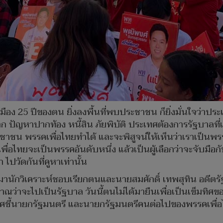
ือง 25 ปีของตน ยิ่งลงพื้นที่พบประชาชน ก็ยิ่งมั่นใจว่าประ
าก ปัญหาปากท้อง หนี้สิน ภัยพิบัติ ประเทศต้องการรัฐบาลที
น พรรคเพื่อไทยทำได้ และจะพิสูจน์ให้เห็นว่าเราเป็นพรรค
อไทยจะเป็นพรรคอันดับหนึ่ง แล้วเป็นผู้เลือกว่าจะจับมือก
 ไปวัดกันที่คูหาเท่านั้น
านมานักวิเคราะห์ชอบเรียกตนและนายสมศักดิ์ เทพสุทิน อดีต
าณว่าจะไปเป็นรัฐบาล วันนี้ตนไม่ได้มายืนเพื่อเป็นเข็มทิศข
็มทิศชี้นายกรัฐมนตรี และนายกรัฐมนตรีคนต่อไปของพรรคเพื่