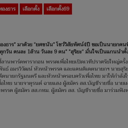
ทองธาร
เลือกตั้ง
เลือกตั้ง69
งธาร” มาด้วย “ยศชนัน” โชว์วิสัยทัศน์4ปี ขอเป็นนายกคนที
ุกวัน คนละ 1ล้าน วันละ 9 คน” ”สุริยะ“ มั่นใจเป็นแกนนำตั้
ที่ลานพาร์คพารากอน พรรคเพื่อไทยเปิดเวทีปราศรัยใหญ่ครั้ง
ธ์ อมรวิวัฒน์ หัวหน้าพรรค และแคนดิเดตนายกฯ นายสุริยะ จึ
ีตนายกรัฐมนตรี และหัวหน้าครอบครัวเพื่อไทย มาให้กำลั
่อไทย นายจาตุรนต์ ฉายแสง ผู้สมัคร สส.บัญชีรายชื่อ นายเผ
พรรค ผู้สมัคร สส.กทม. ผู้สมัคร สส. บัญชีรายชื่อ มาร่วม