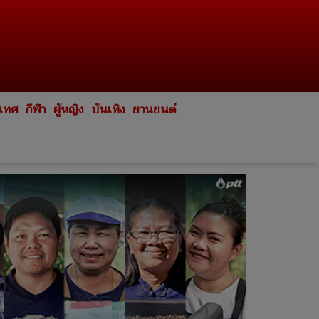
ะเทศ
กีฬา
ผู้หญิง
บันเทิง
ยานยนต์