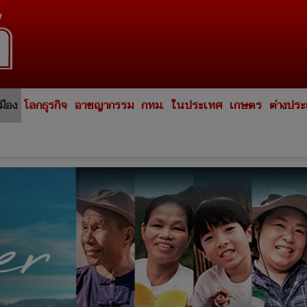
มือง
โลกธุรกิจ
อาชญากรรม
กทม.
ในประเทศ
เกษตร
ต่างปร