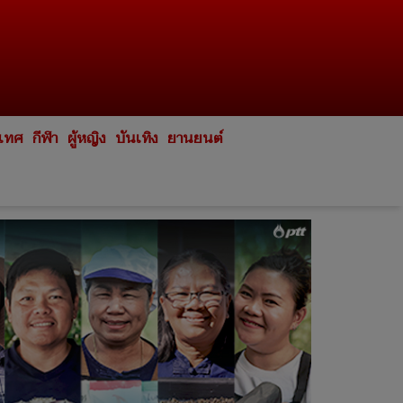
ะเทศ
กีฬา
ผู้หญิง
บันเทิง
ยานยนต์