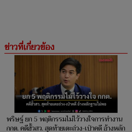
ข่าวที่เกี่ยวข้อง
พริษฐ์ ยก 5 พฤติกรรมไม่ไว้วางใจการทำงาน
กกต. คดีฮั้วสว. สุดท้ายเตะถ่วง-เป่าคดี อ้างหลัก