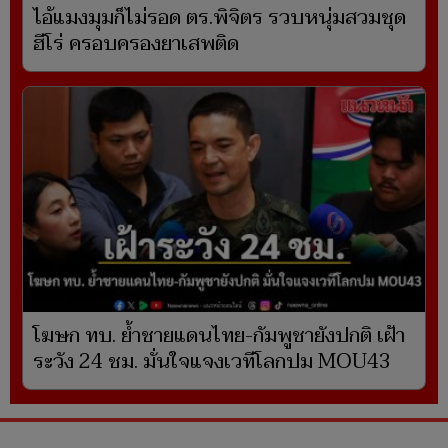
ไอ้แมงมุมก็ไม่รอด ตร.พิจิตร รวบหนุ่มสวมชุด
ฮีโร่ ครอบครองยาเสพติด
โฆษก ทบ. ย้ำชายแดนไทย-กัมพูชายังปกติ เฝ้า
ระวัง 24 ชม. มั่นใจแจงเวทีโลกปม MOU43