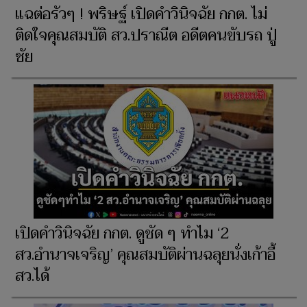
แฉต่อรัวๆ ! พริษฐ์ เปิดคำวินิจฉัย กกต. ไม่
ติดใจคุณสมบัติ สว.ปราณีต อดีตคนขับรถ ปู่
ชัย
เปิดคำวินิจฉัย กกต. ดูชัด ๆ ทำไม ‘2
สว.อำนาจเจริญ’ คุณสมบัติผ่านฉลุยนั่งเก้าอี้
สว.ได้