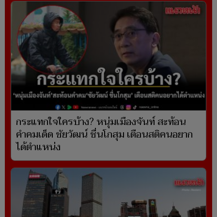
กระแทกใจใครบ้าง? หนุ่มเมืองจันท์ สะท้อน
คำคมเด็ด ชัยวัฒน์ ชื่นโกสุม เตือนสติคนอยาก
ได้ตำแหน่ง