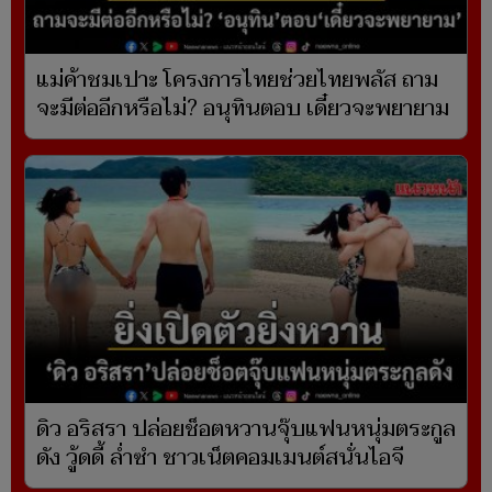
แม่ค้าชมเปาะ โครงการไทยช่วยไทยพลัส ถาม
จะมีต่ออีกหรือไม่? อนุทินตอบ เดี๋ยวจะพยายาม
ดิว อริสรา ปล่อยช็อตหวานจุ๊บแฟนหนุ่มตระกูล
ดัง วู้ดดี้ ล่ำซำ ชาวเน็ตคอมเมนต์สนั่นไอจี