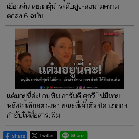
เยือนจีน ลุยถกผู้นำระดับสูง-ลงนามความ
ตกลง 6 ฉบับ
แต๋มอยู่นี่ค่ะ! อนุทิน การันตี ศุภจี ไม่มีหาย
หลังโซเชียลตามหา ขณะที่เจ้าตัว ปัด นายกฯ
กำชับให้สื่อสารเพิ่ม