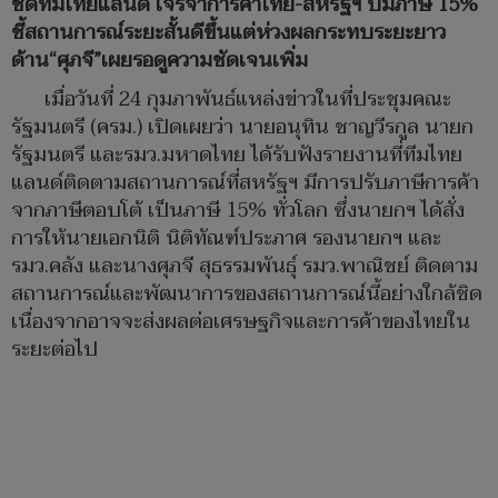
ชิดทีมไทยแลนด์ เจรจาการค้าไทย-สหรัฐฯ ปมภาษี 15%
ชี้สถานการณ์ระยะสั้นดีขึ้นแต่ห่วงผลกระทบระยะยาว
ด้าน“ศุภจี”เผยรอดูความชัดเจนเพิ่ม
เมื่อวันที่ 24 กุมภาพันธ์แหล่งข่าวในที่ประชุมคณะ
รัฐมนตรี (ครม.) เปิดเผยว่า นายอนุทิน ชาญวีรกูล นายก
รัฐมนตรี และรมว.มหาดไทย ได้รับฟังรายงานที่ทีมไทย
แลนด์ติดตามสถานการณ์ที่สหรัฐฯ มีการปรับภาษีการค้า
จากภาษีตอบโต้ เป็นภาษี 15% ทั่วโลก ซึ่งนายกฯ ได้สั่ง
การให้นายเอกนิติ นิติทัณฑ์ประภาศ รองนายกฯ และ
รมว.คลัง และนางศุภจี สุธรรมพันธุ์ รมว.พาณิชย์ ติดตาม
สถานการณ์และพัฒนาการของสถานการณ์นี้อย่างใกล้ชิด
เนื่องจากอาจจะส่งผลต่อเศรษฐกิจและการค้าของไทยใน
ระยะต่อไป