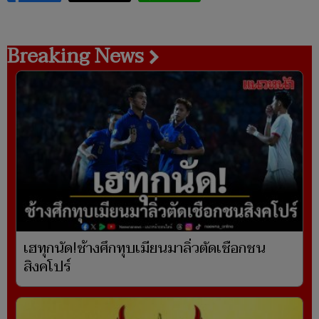
Breaking News
เฮทุกนัด!ช้างศึกทุบเมียนมาลิ่วตัดเชือกชน
สิงคโปร์