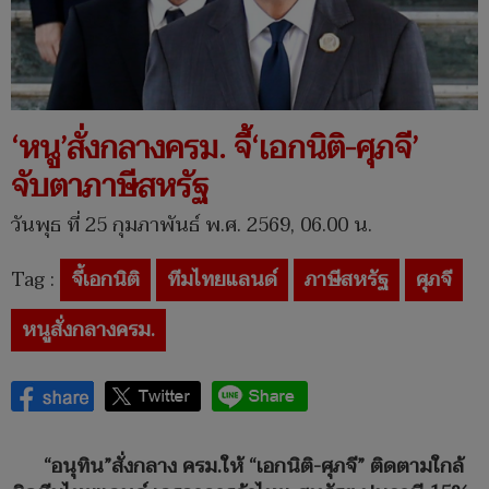
‘หนู’สั่งกลางครม. จี้‘เอกนิติ-ศุภจี’
จับตาภาษีสหรัฐ
วันพุธ ที่ 25 กุมภาพันธ์ พ.ศ. 2569, 06.00 น.
Tag :
จี้เอกนิติ
ทีมไทยแลนด์
ภาษีสหรัฐ
ศุภจี
หนูสั่งกลางครม.
“อนุทิน”สั่งกลาง ครม.ให้ “เอกนิติ-ศุภจี” ติดตามใกล้