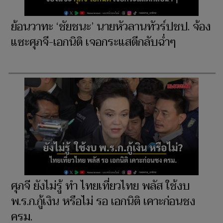
ย้อนวาทะ ‘ชัยชนะ’ นายหัวลานทัวร์ปชป. จ้อง
แซะศุภจี-เอกนิติ เจอกระแสตีกลับฉ่ำๆ
ศุภจี ยังไม่รู้ ทำ ไทยเที่ยวไทย พลัส ใช้งบ
พ.ร.ก.กู้เงิน หรือไม่ รอ เอกนิติ เคาะก่อนชง
ครม.