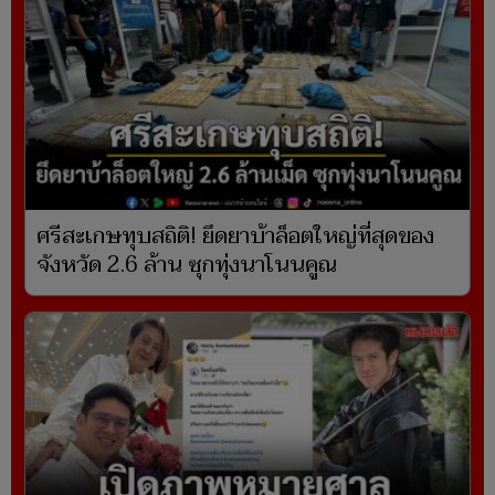
ศรีสะเกษทุบสถิติ! ยึดยาบ้าล็อตใหญ่ที่สุดของ
จังหวัด 2.6 ล้าน ซุกทุ่งนาโนนคูณ