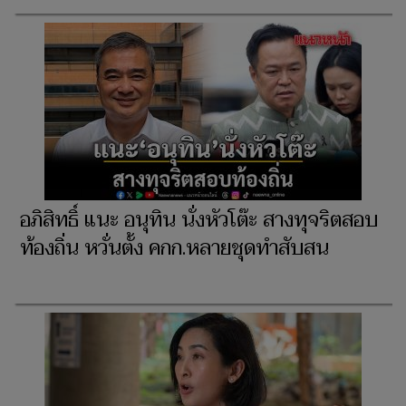
อภิสิทธิ์ แนะ อนุทิน นั่งหัวโต๊ะ สางทุจริตสอบ
ท้องถิ่น หวั่นตั้ง คกก.หลายชุดทำสับสน