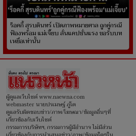
ร็อคกี้ สุรบดินทร์ เปิดภาพหมายศาล ถูกคู่กรณี
ฟ้องพร้อม แม่เจี๊ยบ ลั่นแคปชั่นแรง ขอรับบท
เหยื่อเท่านั้น
ผู้ดูแลเว็บไซต์ www.naewna.com
webmaster นายปรเมษฐ์ ภู่โต
ดูแลรับผิดชอบข่าว/ภาพ/โฆษณา/ข้อมูลอื่นๆที่
เกี่ยวข้องกับเว็บไซต์
กรรมการบริษัทฯ, กรรมการผู้มีอำนาจ ไม่มีส่วน
เกี่ยวข้องกับการนำเสนอข่าว/ภาพ/ข้อมูลใดๆใน