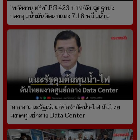
‘พลังงาน’ตรึงLPG 423 บาท/ถัง ฉุดฐานะ
กองทุนน้ำมันติดลบแตะ 7.18 หมื่นล้าน
‘ส.อ.ท.’แนะรัฐเร่งแก้ข้อจำกัดน้ำ-ไฟ ดันไทย
ผงาดศูนย์กลาง Data Center