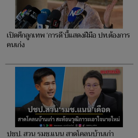
เปิดศึกลูกเทพ ‘การดี’บี้แสดงฝีมือ ปท.ต้องการ
คนเก่ง
ปชป. สวน รมช.แนน สาดโคลนบ้านเก่า