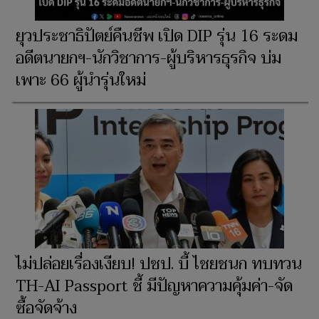
ยุวประชาธิปัตย์คืนชีพ เปิด DIP รุ่น 16 ระดม
อดีตนายกฯ-นักวิชาการ-ผู้บริหารธุรกิจ บ่ม
เพาะ 66 ผู้นำรุ่นใหม่
ไม่ปล่อยเรื่องเงียบ! ปชป. บี้ ไชยชนก ทบทวน
TH-AI Passport ชี้ มีปัญหาความคุ้มค่า-จัด
ซื้อจัดจ้าง