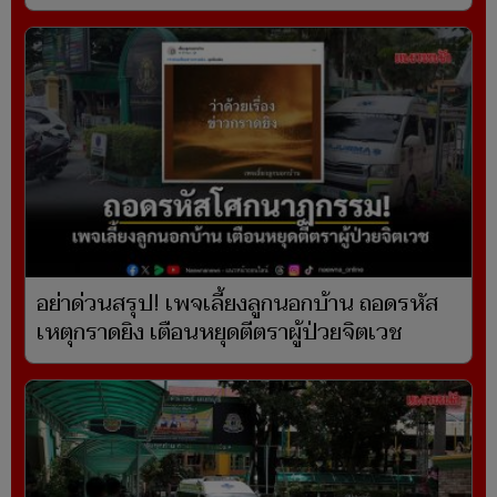
อย่าด่วนสรุป! เพจเลี้ยงลูกนอกบ้าน ถอดรหัส
เหตุกราดยิง เตือนหยุดตีตราผู้ป่วยจิตเวช