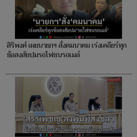
สิริพงศ์ เผยนายกฯ สั่งคมนาคม เร่งเคลียร์ทุก
ข้อสงสัยปมรถไฟชนรถเมล์