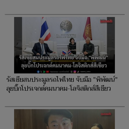
รัสเซียสนประมูลรถไฟไทย จับมือ "พิพัฒน์"
ลุยบิ๊กโปรเจกต์คมนาคม-โลจิสติกส์สีเขียว