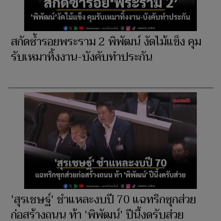
สกัดซ้ำรอยพระราม 2 พิพัฒน์ งัดไม้แข็ง คุม
รับเหมาทิ้งงาน-บังคับทำประกัน
'สุรเชษฐ์' ชำแหละงบปี 70 แฉทริกซุกส่วย
ก่อสร้างถนน ท้า 'พิพัฒน์' ปีนี้งดรับส่วย