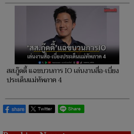
สส.กู๊ดดี้ แฉขบวนการ IO เล่นงานสื่อ-เบี่ยง
ประเด็นแม่ทัพภาค 4