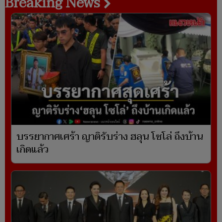
Breaking News
บรรยากาศเศร้า ญาติรับร่าง ฮลุน โซโล่ ถึงบ้าน
เกิดแล้ว