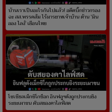
บ้านเราเป็นอะไรกันไปแล้ว! อดีตบิ๊กข่าวกรอง
ฉะ สส.พรรคส้ม ไร้มารยาทเจ้าบ้าน ต้าน 'มิน
ออง ไลง์' เยือนไทย
โซเชียลเม็กซิโกช็อก อินฟลูฯดังถูกประกบยิง
ระยะเผาขน ดับสยองคาไลฟ์สด