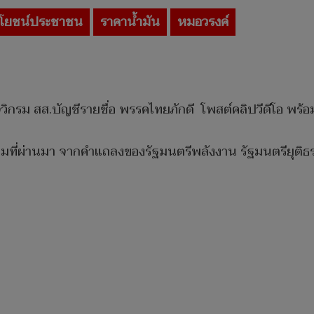
โยชน์ประชาชน
ราคาน้ำมัน
หมอวรงค์
วิกรม สส.บัญชีรายชื่อ พรรคไทยภักดี โพสต์คลิปวีดีโอ พร้อ
นาคมที่ผ่านมา จากคำแถลงของรัฐมนตรีพลังงาน รัฐมนตรียุต