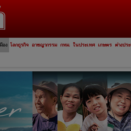
มือง
โลกธุรกิจ
อาชญากรรม
กทม.
ในประเทศ
เกษตร
ต่างปร