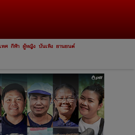
ะเทศ
กีฬา
ผู้หญิง
บันเทิง
ยานยนต์