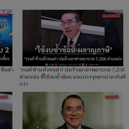
ั้นต่ำ
'วรงค์'ค้านหัวชนฝา! ปมจ้างอาสาพยาบาล 7,256
ตำแหน่ง ชี้ใช้งบซ้ำซ้อน แนะบรรจุพยาบาลจริงดี
กว่า