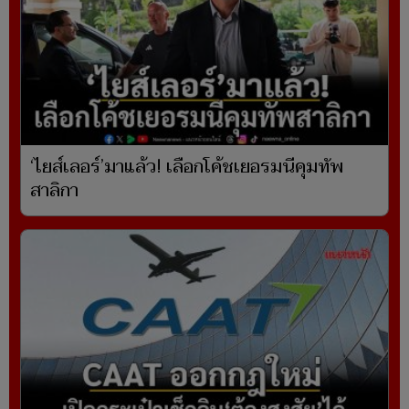
‘ไยส์เลอร์’มาแล้ว! เลือกโค้ชเยอรมนีคุมทัพ
สาลิกา