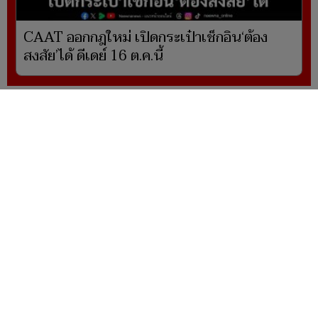
CAAT ออกกฎใหม่ เปิดกระเป๋าเช็กอิน‘ต้อง
สงสัย’ได้ ดีเดย์ 16 ต.ค.นี้
ผู้ดูแลเว็บไซต์ www.naewna.com
webmaster นายปรเมษฐ์ ภู่โต
ดูแลรับผิดชอบข่าว/ภาพ/โฆษณา/ข้อมูลอื่นๆที่
เกี่ยวข้องกับเว็บไซต์
กรรมการบริษัทฯ, กรรมการผู้มีอำนาจ ไม่มีส่วน
เกี่ยวข้องกับการนำเสนอข่าว/ภาพ/ข้อมูลใดๆใน
เว็บไซต์ทั้งสิ้น