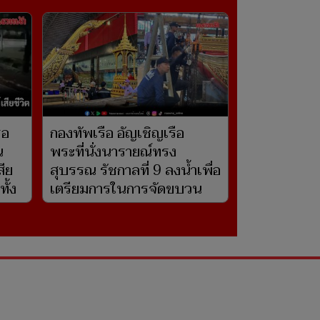
รอ
กองทัพเรือ อัญเชิญเรือ
น
พระที่นั่งนารายณ์ทรง
สีย
สุบรรณ รัชกาลที่ 9 ลงน้ำเพื่อ
ั้ง
เตรียมการในการจัดขบวน
พยุหยาตราทางชลมารค