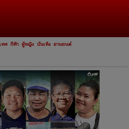
ะเทศ
กีฬา
ผู้หญิง
บันเทิง
ยานยนต์