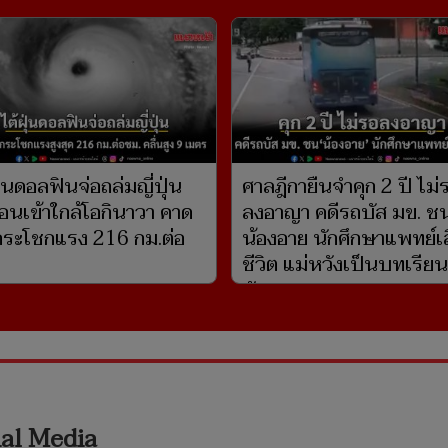
ุ่นดอลฟินจ่อถล่มญี่ปุ่น
ศาลฎีกายืนจำคุก 2 ปี ไม่
่อนเข้าใกล้โอกินาวา คาด
ลงอาญา คดีรถบัส มข. ช
ระโชกแรง 216 กม.ต่อ
น้องอาย นักศึกษาแพทย์เ
ชีวิต แม่หวังเป็นบทเรียนท
สังคม
ial Media