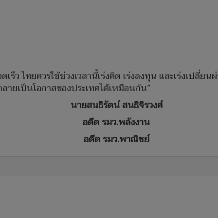
เร็ว ไทยควรใช้ช่วงเวลานี้เร่งคิด เร่งลงทุน และเร่งเปลี่ยนผ่า
้กลายเป็นโอกาสของประเทศได้เหมือนกัน”
นายสนธิรัตน์ สนธิจิรวงศ์
อดีต รมว.พลังงาน
อดีต รมว.พาณิชย์