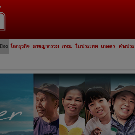
มือง
โลกธุรกิจ
อาชญากรรม
กทม.
ในประเทศ
เกษตร
ต่างปร