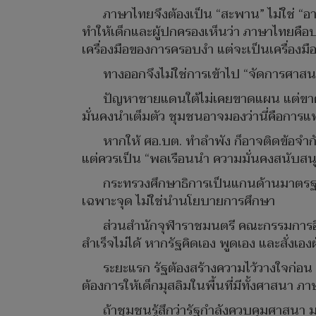
ภาษาไทยจึงต้องเป็น “สะพาน” ไม่ใช่ “อ
ทำให้เด็กและผู้ปกครองเห็นว่า ภาษาไทยคือ
เครื่องมือของการครอบงำ แต่จะเป็นเครื่องมื
ทางออกจึงไม่ใช่การเข้าไป “จัดการศาสนา
ปัญหาชายแดนใต้ไม่เคยขาดแผน แต่ขาดก
มั่นคงนำเต็มตัว ชุมชนอาจมองว่านี่คือการ
หากให้ ศอ.บต. ทำลำพัง ก็อาจติดข้อจ
แต่ควรเป็น “พลเรือนนำ ความมั่นคงสนับสน
กระทรวงศึกษาธิการเป็นแกนด้านมาตรฐา
เฉพาะจุด ไม่ใช่นำนโยบายการศึกษา
ส่วนสำนักจุฬาราชมนตรี คณะกรรมการอิส
สำเร็จไม่ได้ หากรัฐคิดเอง พูดเอง และสั่งเอง
ระยะแรก รัฐต้องสร้างความไว้วางใจก่อน ต
ต้องการให้เด็กมุสลิมในพื้นที่มีทั้งศาสนา 
ถ้าชุมชนรู้สึกว่ารัฐกำลังควบคุมศาสนา 