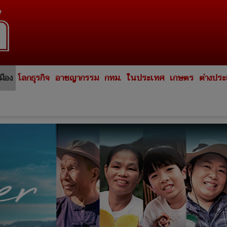
มือง
โลกธุรกิจ
อาชญากรรม
กทม.
ในประเทศ
เกษตร
ต่างปร