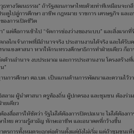
าวุธทางวัฒนธรรม” ถ้ารัฐสอนภาษาไทยด้วยท่าทีเหมือนจะกลืน
ประตูไปสู่การศึกษา อาชีพ กฎหมาย ราชการ เศรษฐกิจ และอน
อของการเปิดชีวิต
” แต่คือการเข้าไป “จัดการช่องว่างของระบบ” และสิ่งแรกที่ร
ลไกเจ้าภาพที่มีอำนาจจริง ประสานงานได้จริง และได้รับ
แทรกแซงศาสนา หากให้กระทรวงศึกษาธิการทำฝ่ายเดียว ก็อาจข
ำกัดด้านอำนาจ งบประมาณ และการประสานงาน โครงสร้างที่เ
ุน”
นการศึกษา ศอ.บต. เป็นแกนด้านการพัฒนาและความไว้วางใ
ลาม ผู้นำศาสนา ครูท้องถิ่น ผู้ปกครอง และชุมชน ต้องร่
ฝ่ายเดียว
้องสื่อสารให้ชัดว่า รัฐไม่ได้ต้องการปิดปอเนาะ ไม่ได้ต้อง
ภาษาไทย ความรู้สามัญ ทักษะอาชีพ และอนาคตที่กว้างขึ้น
มาตรการทั้งหมดจะถูกต่อต้านตั้งแต่ยังไม่เริ่ม แต่ถ้าชุมชน