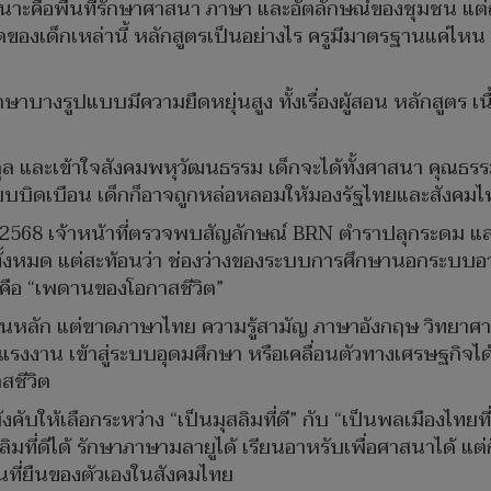
าะคือพื้นที่รักษาศาสนา ภาษา และอัตลักษณ์ของชุมชน แต่
องเด็กเหล่านี้ หลักสูตรเป็นอย่างไร ครูมีมาตรฐานแค่ไหน เ
กษาบางรูปแบบมีความยืดหยุ่นสูง ทั้งเรื่องผู้สอน หลักสูตร 
มดุล และเข้าใจสังคมพหุวัฒนธรรม เด็กจะได้ทั้งศาสนา คุณธร
แบบบิดเบือน เด็กก็อาจถูกหล่อหลอมให้มองรัฐไทยและสังคม
ค. 2568 เจ้าหน้าที่ตรวจพบสัญลักษณ์ BRN ตำราปลุกระดม แ
ะทั้งหมด แต่สะท้อนว่า ช่องว่างของระบบการศึกษานอกระบบอา
 คือ “เพดานของโอกาสชีวิต”
ป็นหลัก แต่ขาดภาษาไทย ความรู้สามัญ ภาษาอังกฤษ วิทยาศา
รงงาน เข้าสู่ระบบอุดมศึกษา หรือเคลื่อนตัวทางเศรษฐกิจไ
สชีวิต
ับให้เลือกระหว่าง “เป็นมุสลิมที่ดี” กับ “เป็นพลเมืองไทยที่
ิมที่ดีได้ รักษาภาษามลายูได้ เรียนอาหรับเพื่อศาสนาได้ แต่
็นที่ยืนของตัวเองในสังคมไทย