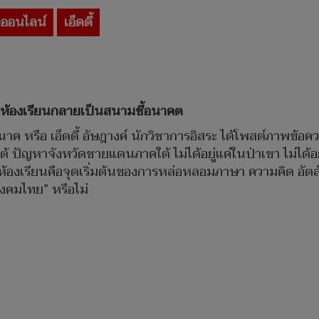
ออนไลน์
เอ็ดดี้
่อห้องเรียนกลายเป็นสนามชี้อนาคต
นาค หรือ เอ็ดดี้ อัษฎางค์ นักวิชาการอิสระ ได้โพสต์ภาพข้อความ
ญหาจังหวัดชายแดนภาคใต้ ไม่ได้อยู่แค่ในป่าเขา ไม่ได้อยู่
าะห้องเรียนคือจุดเริ่มต้นของการหล่อหลอมภาษา ความคิด อั
สังคมไทย” หรือไม่