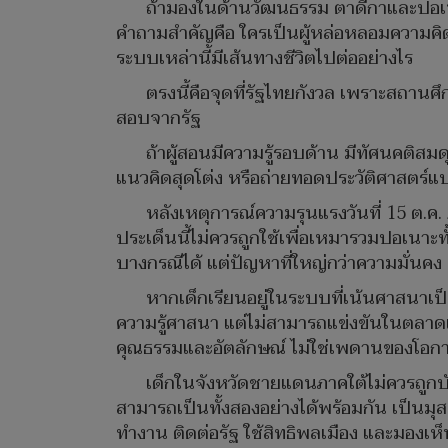
ถ้ามองในด้านวัฒนธรรม ตาดีกาและปอเน
คำถามสำคัญคือ ใครเป็นผู้หล่อหลอมความคิดข
ระบบเหล่านี้มีเส้นทางชีวิตไปต่ออย่างไร
ตรงนี้คือจุดที่รัฐไทยกังวล เพราะสถานศึ
สอบจากรัฐ
ถ้าผู้สอนมีความรู้รอบด้าน มีทัศนคติส
แนวคิดสุดโต่ง หรือถ่ายทอดประวัติศาสตร์
หลังเหตุการณ์ความรุนแรงวันที่ 15 ต.
ประเด็นนี้ไม่ควรถูกใช้เพื่อเหมารวมปอเนา
บางกรณีได้ แต่ปัญหาที่ใหญ่กว่าความมั่นคง
หากเด็กเรียนอยู่ในระบบที่เน้นศาสนาเ
ความรู้ศาสนา แต่ไม่สามารถแข่งขันในตลาดแ
คุณธรรมและอัตลักษณ์ ไม่ใช่เพดานของโอกา
เด็กในจังหวัดชายแดนภาคใต้ไม่ควรถูกบังค
สามารถเป็นทั้งสองอย่างได้พร้อมกัน เป็นมุสล
ทำงาน ติดต่อรัฐ ใช้สิทธิพลเมือง และมองเห