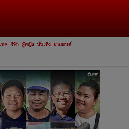
ะเทศ
กีฬา
ผู้หญิง
บันเทิง
ยานยนต์