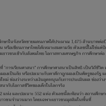
ารศึกษาในจังหวัดชายแดนภาคใต้ประมาณ 1,475 ล้านบาทต่อปี 
่าน หรือเขียนภาษาไทยได้เหมาะสมตามวัย ตัวเลขนี้ไม่ใช่แค
ื่อมเยาวชนเข้ากับสังคมไทย โอกาสทางเศรษฐกิจ การศึกษาต่
อยู่ที่ “การเรียนศาสนา” การศึกษาศาสนาเป็นสิทธิ เป็นวิถีชีว
มองเป็นภัย หรือปอเนาะกับตาดีกาถูกมองเป็นศัตรูของรัฐ แต่ป
ม่ ช่องว่างระหว่างเงินอุดหนุนกับการประเมินผล ช่องว่างร
าสนากับโอกาสชีวิตของเด็กในโลกจริง
แห่ง และปอเนาะ 552 แห่ง ตัวเลขนี้สะท้อนว่า สถานศึกษาศาส
ถึงเยาวชนจำนวนมาก โดยเฉพาะเยาวชนมุสลิมในพื้นที่