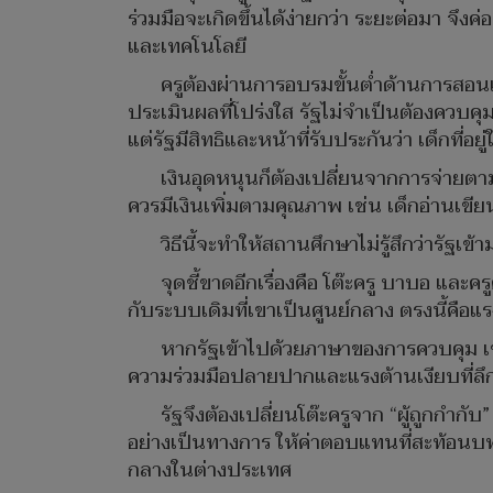
ร่วมมือจะเกิดขึ้นได้ง่ายกว่า ระยะต่อมา จึ
และเทคโนโลยี
ครูต้องผ่านการอบรมขั้นต่ำด้านการสอน
ประเมินผลที่โปร่งใส รัฐไม่จำเป็นต้องคว
แต่รัฐมีสิทธิและหน้าที่รับประกันว่า เด็กท
เงินอุดหนุนก็ต้องเปลี่ยนจากการจ่ายตา
ควรมีเงินเพิ่มตามคุณภาพ เช่น เด็กอ่านเข
วิธีนี้จะทำให้สถานศึกษาไม่รู้สึกว่ารั
จุดชี้ขาดอีกเรื่องคือ โต๊ะครู บาบอ และ
กับระบบเดิมที่เขาเป็นศูนย์กลาง ตรงนี้คือแรง
หากรัฐเข้าไปด้วยภาษาของการควบคุม เขาจ
ความร่วมมือปลายปากและแรงต้านเงียบที่ลึก
รัฐจึงต้องเปลี่ยนโต๊ะครูจาก “ผู้ถูกกำ
อย่างเป็นทางการ ให้ค่าตอบแทนที่สะท้อนบทบ
กลางในต่างประเทศ