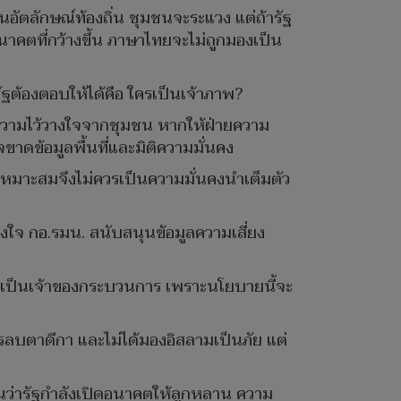
อัตลักษณ์ท้องถิ่น ชุมชนจะระแวง แต่ถ้ารัฐ
าคตที่กว้างขึ้น ภาษาไทยจะไม่ถูกมองเป็น
ัฐต้องตอบให้ได้คือ ใครเป็นเจ้าภาพ?
ความไว้วางใจจากชุมชน หากให้ฝ่ายความ
าดข้อมูลพื้นที่และมิติความมั่นคง
หมาะสมจึงไม่ควรเป็นความมั่นคงนำเต็มตัว
จ กอ.รมน. สนับสนุนข้อมูลความเสี่ยง
วมเป็นเจ้าของกระบวนการ เพราะนโยบายนี้จะ
การลบตาดีกา และไม่ได้มองอิสลามเป็นภัย แต่
เห็นว่ารัฐกำลังเปิดอนาคตให้ลูกหลาน ความ