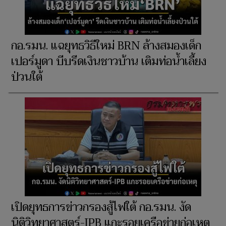
กอ.รมน. แฉยุทธวิธีใหม่ BRN ล้างสมองเด็ก
เปอร์มูดา บีบรีดเงินชาวบ้าน เติมท่อน้ำเลี้ยง
ป่วนใต้
เปิดยุทธการข่าวกรองสู้ไฟใต้ กอ.รมน. งัด
นิติวิทยาศาสตร์-IPB แกะรอยเครือข่ายก่อเหตุ