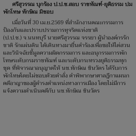
ศรีสุวรรณ บุกร้อง ป.ป.ช.สอบ ราชทัณฑ์-ยุติธรรม ปม
พักโทษ ทักษิณ มิชอบ
เมื่อวันที่ 30 เม.ย.2569 ที่สำนักงานคณะกรรมการ
ป้องกันและปราบปรามการทุจริตแห่งชาติ
(ป.ป.ช.) จ.นนทบุรี นายศรีสุวรรณ จรรยา ผู้นำองค์กรรัก
ชาติ รักแผ่นดิน ได้เดินทางมายื่นคำร้องเพื่อขอให้ไต่สวน
และวินิจฉัยชี้มูลความผิดกรรมการ และอนุกรรมการพัก
โทษระดับกรมราชทัณฑ์ และระดับกระทรวงยุติธรรมทุก
ชุด ที่พิจารณาอนุญาตให้ นช.ทักษิณ ชินวัตร ได้รับการ
พักโทษโดยไม่ชอบด้วยคำสั่ง คำพิพากษาศาลฎีกาแผนก
คดีอาญาของผู้ดำรงตำแหน่งทางการเมือง โดยไม่มีการ
แจ้งความดำเนินคดีกับ นช.ทักษิณ ชินวัตร