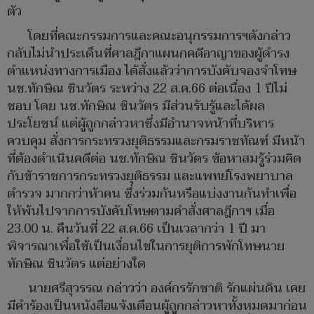
ตัว
โดยที่คณะกรรมการและคณะอนุกรรมการฯดังกล่าว
กลับไม่นำประเด็นที่ศาลฎีกาแผนกคดีอาญาของผู้ดำรง
ตำแหน่งทางการเมือง ได้สั่งแล้วว่าการบังคับจองจำโทษ
นช.ทักษิณ ชินวัตร ระหว่าง 22 ส.ค.66 ต่อเนื่อง 1 ปีไม่
ชอบ โดย นช.ทักษิณ ชินวัตร มีส่วนรับรู้และได้ผล
ประโยชน์ แต่ผู้ถูกกล่าวหาซึ่งมีอำนาจหน้าที่บริหาร
ควบคุม สั่งการกระทรวงยุติธรรมและกรมราชทัณฑ์ มีหน้า
ที่ต้องดำเนินคดีต่อ นช.ทักษิณ ชินวัตร ข้อหาสมรู้ร่วมคิด
กับข้าราชการกระทรวงยุติธรรม และแพทย์โรงพยาบาล
ตำรวจ มากกว่าห้าคน ซึ่งร่วมกันหรือแบ่งงานกันทำเพื่อ
ให้พ้นไปจากการบังคับโทษตามคำสั่งศาลฎีกาฯ เมื่อ
23.00 น. คืนวันที่ 22 ส.ค.66 เป็นเวลากว่า 1 ปี มา
พิจารณาเพื่อใช้เป็นเงื่อนไขในการยุติการพักโทษนาย
ทักษิณ ชินวัตร แต่อย่างใด
นายศรีสุวรรณ กล่าวว่า องค์กรรักชาติ รักแผ่นดิน เคย
มีคำร้องเป็นหนังสือแจ้งเตือนผู้ถูกกล่าวหาทั้งหมดมาก่อน