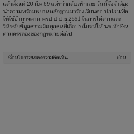
แล้วตั้งแต่ 20 มี.ค.69 แต่ทว่ากลับเพิกเฉย วันนี้จึงจำต้อง
นำความพร้อมพยานหลักฐานมาร้องเรียนต่อ ป.ป.ช.เพื่อ
ให้ใช้อำนาจตาม พรป.ป.ป.ช.2561 ในการไต่สวนและ
วินิจฉัยชี้มูลความผิดทุกคนที่เอื้อประโยชน์ให้ นช.ทักษิณ
ตามครรลองของกฎหมายต่อไป
เงื่อนไขการแสดงความคิดเห็น
ซ่อน