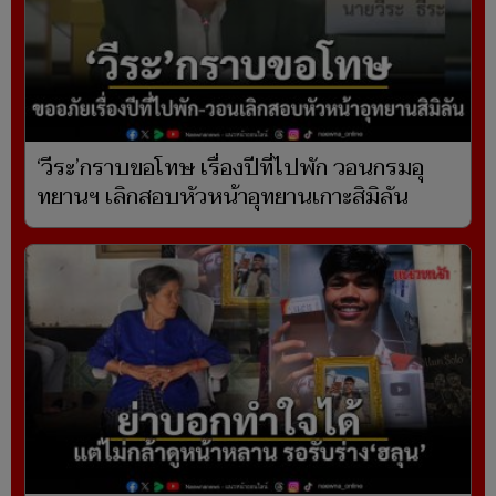
‘วีระ’กราบขอโทษ เรื่องปีที่ไปพัก วอนกรมอุ
ทยานฯ เลิกสอบหัวหน้าอุทยานเกาะสิมิลัน