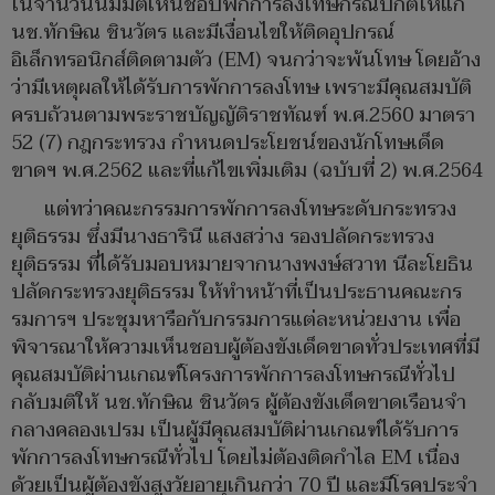
ในจำนวนนี้มีมติเห็นชอบพักการลงโทษกรณีปกติให้แก่
นช.ทักษิณ ชินวัตร และมีเงื่อนไขให้ติดอุปกรณ์
อิเล็กทรอนิกส์ติดตามตัว (EM) จนกว่าจะพ้นโทษ โดยอ้าง
ว่ามีเหตุผลให้ได้รับการพักการลงโทษ เพราะมีคุณสมบัติ
ครบถ้วนตามพระราชบัญญัติราชทัณฑ์ พ.ศ.2560 มาตรา
52 (7) กฎกระทรวง กำหนดประโยชน์ของนักโทษเด็ด
ขาดฯ พ.ศ.2562 และที่แก้ไขเพิ่มเติม (ฉบับที่ 2) พ.ศ.2564
แต่ทว่าคณะกรรมการพักการลงโทษระดับกระทรวง
ยุติธรรม ซึ่งมีนางธารินี แสงสว่าง รองปลัดกระทรวง
ยุติธรรม ที่ได้รับมอบหมายจากนางพงษ์สวาท นีละโยธิน
ปลัดกระทรวงยุติธรรม ให้ทำหน้าที่เป็นประธานคณะกร
รมการฯ ประชุมหารือกับกรรมการแต่ละหน่วยงาน เพื่อ
พิจารณาให้ความเห็นชอบผู้ต้องขังเด็ดขาดทั่วประเทศที่มี
คุณสมบัติผ่านเกณฑ์โครงการพักการลงโทษกรณีทั่วไป
กลับมติให้ นช.ทักษิณ ชินวัตร ผู้ต้องขังเด็ดขาดเรือนจำ
กลางคลองเปรม เป็นผู้มีคุณสมบัติผ่านเกณฑ์ได้รับการ
พักการลงโทษกรณีทั่วไป โดยไม่ต้องติดกำไล EM เนื่อง
ด้วยเป็นผู้ต้องขังสูงวัยอายุเกินกว่า 70 ปี และมีโรคประจำ