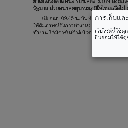
ย้ำไม่เสริมตำแหน่ง รมช.คลัง มั่นใจ ยังขับ
รัฐบาล ส่วนอนาคตยุบรวมภูมิใจไทยหรือไม่ 
การเก็บและใ
เมื่อเวลา 09.45 น. วันที่ 1 พ.ค. 256
ให้สัมภาษณ์ถึงการทำงานของนางศุภจี สุธรรม
เว็บไซต์นี้ใช้
ทำงาน ได้มีการให้กำลังใจอะไรหรือไม่ โดยนา
ยินยอมให้ใช้คุ