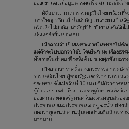
ของเขา และเมื่อยุบพรรคเสร็จ สมาชิกก็มีสิทธ
ผู้สื่อข่าวถามว่า พรรคภูมิใจไทยพร้อมที
การใหญ่ หรือ เล็กไม่สำคัญ เพราะตนเป็นรัฐบ
หรือเล็กไม่สำคัญ สำคัญที่ว่า ทำงานได้หรือไม
แข็งแกร่งขึ้นเยอะเลย
เมื่อถามว่า เป็นเพราะภายในพรรคไม่ค่อ
แต่ถ้าจะไปบอกว่า โอ้ย ใจเย็นๆ นะ เรื่องธรร
หัวเราะในลำคอ หึ ระวังด้วย นางศุภจีแกธรรม
เมื่อถามว่า ทางฝั่งของกระทรวงการคลังจำ
ธาร เสถียรไทย ผู้ช่วยรัฐมนตรีว่าการกระทร
กระทรวง ซึ่งเมื่อวันที่ 30 เม.ย.ก็มีผู้
ผู้อำนวยการสำนักงานเศรษฐกิจการคลังด้วย 
ของตนและคณะรัฐมนตรีของตนตอบสนองอย่างรวด
ประชาชน และประชาชนรออยู่ ฉะนั้น ต้องทำให้
บอกว่าทุกคนทำงานทุ่มเทอย่างเต็มที่ เพราะฉะ
มากมาย