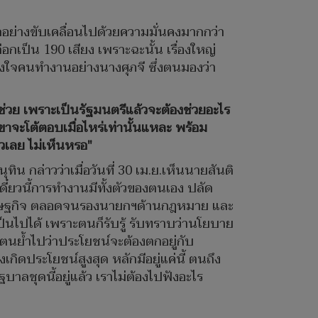
ทุกอย่างขับเคลื่อนไปด้วยความมั่นคงมากกว่า
กเป็น 190 เสียง เพราะฉะนั้น เรื่องใหญ่
กำลังใจคนทำงานอย่างนางศุภจี ซึ่งตนมองว่า
งช่วย เพราะเป็นรัฐมนตรีแล้วจะต้องช่วยอะไร
เขาจะโต้ตอบเมื่อไหร่เท่านั้นแหละ พร้อม
ถวเลย ไม่เห็นหรอ"
น กล่าวว่าเมื่อวันที่ 30 เม.ย.เห็นนายสันติ
ี๋ยวนี้การทำงานมีทั้งตัวของตนเอง ปลัด
้านเศรษฐกิจ ตลอดจนรองนายกฯด้านกฎหมาย และ
็นไปได้ เพราะตนก็รับรู้ รับทราบว่านโยบาย
ตนย้ำไปว่าประโยชน์จะต้องตกอยู่กับ
ิดประโยชน์สูงสุด หลักมีอยู่แค่นี้ ตนถึง
ฐบาลชุดนี้อยู่แล้ว เราไม่ต้องไปฟังอะไร