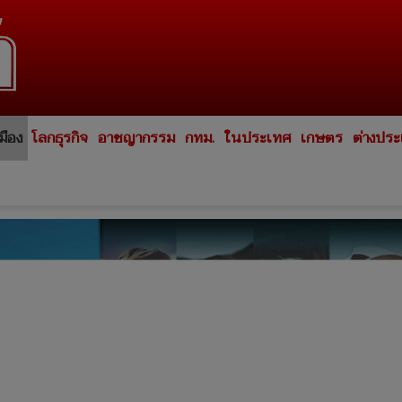
มือง
โลกธุรกิจ
อาชญากรรม
กทม.
ในประเทศ
เกษตร
ต่างปร