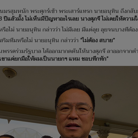
อนโดนมรสุมหนัก พระศุกร์เข้า พระเสาร์แทรก นายอนุทิน ถึงกล
ปีแล้วมั้ง ไม่เห็นมีปัญหาอะไรเลย นางศุภจี ไม่เคยให้ความใส่ใ
ช่หรือไม่ นายอนุทิน กล่าวว่า ไม่มีเลย มีแต่ลุย ลุยจนบางทีต้อ
สริมทีมหรือไม่ นายอนุทิน กล่าวว่า
”ไม่ต้อง สบาย”
เป็นพรรคร่วมรัฐบาล ได้ออกมากดดันให้นางศุภจี ลาออกจากต
 เขาแค่ยกมือให้ผมเป็นนายกฯ แหม ชอบทึกทัก”