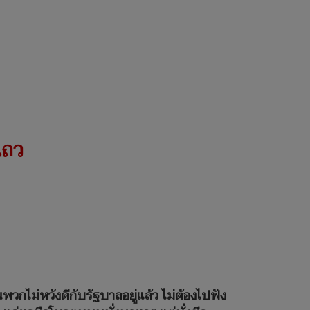
แถว
นพวกไม่หวังดีกับรัฐบาลอยู่แล้ว ไม่ต้องไปฟัง