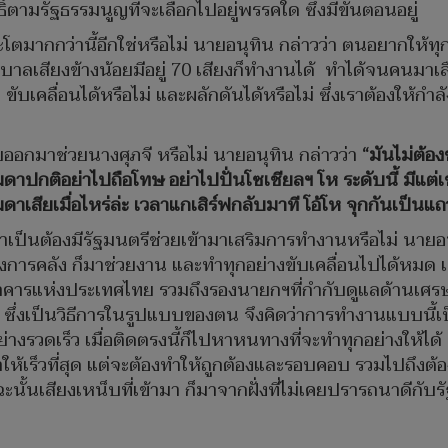
ิ์ตามรัฐธรรมนูญที่จะเลือกไปอยู่พรรคใด ซึ่งมีขั้นตอนอยู่
่จะโตมากกว่านี้อีกใช่หรือไม่ นายอนุทิน กล่าวว่า ตนอยากให้
าลเสียงข้างน้อยมีอยู่ 70 เสียงก็ทำงานได้ ทำได้จนคนมาเลือ
่ ขับเคลื่อนได้หรือไม่ และผลักดันได้หรือไม่ ซึ่งเราต้องให้
ยออกมาช่วยนางศุภจี หรือไม่ นายอนุทิน กล่าวว่า
“มันไม่ต้อ
มดาปกติอย่าไปถือโทษ อย่าไปปั่นโซเชียลฯ โห ระดับนี้ มีแต่
ดาเสียเมื่อไหร่ล่ะ เวลาแกเสิร์ฟกลับมาที โอ้โห จุกกันเป็นแ
เป็นต้องมีรัฐมนตรีช่วยเข้ามาเสริมการทำงานหรือไม่ นายอนุทิ
วงการคลัง ก็มาช่วยงาน และทำทุกอย่างขับเคลื่อนไปได้หมด เด
ว่าการธนาคารแห่งประเทศไทย รวมถึงรองนายกฯที่กำกับดูแลด
ซึ่งเป็นวิธีการในรูปแบบของตน จึงคิดว่าการทำงานแบบนี้เป
เร็ว เมื่อติดตรงนี้ก็ไปหาหนทางที่จะทำทุกอย่างให้ได้ 
เร็วที่สุด แต่จะต้องทำให้ถูกต้องและรอบคอบ รวมไปถึงต้องเก
นั้นเสียงเหน็บที่เข้ามา ก็มาจากฝั่งที่ไม่เคยปรารถนาดีกับรั