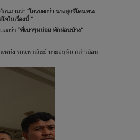
ับย้อนถามว่า
“ใครบอกว่า นางศุภจีโดนพระ
จในเรื่องนี้ ”
งบอกว่า
“พี่เบาๆหน่อย พักผ่อนบ้าง”
ำแหน่ง รมว.พาณิชย์ นายอนุทิน กล่าวย้อน