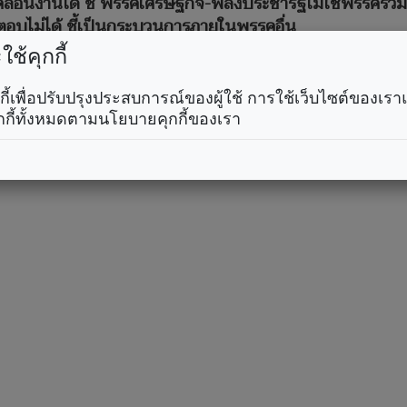
เคลื่อนงานได้ ชี้ พรรคเศรษฐกิจ-พลังประชารัฐไม่ใช่พรรคร่ว
ตอบไม่ได้ ชี้เป็นกระบวนการภายในพรรคอื่น
ช้คุกกี้
9 ที่ทำเนียบรัฐบาล นายอนุทิน ชาญวีรกูล นายกรัฐมนตรี แล
พันธุ์ รองนายกรัฐมนตรี และรมว.พาณิชย์ ที่ช่วงนี้โดนมรสุ
คุกกี้เพื่อปรับปรุงประสบการณ์ของผู้ใช้ การใช้เว็บไซต์ของเ
ยอนุทิน ถึงกับร้อง หู้ย! ก่อนกล่าวว่า นางศุภจี ทำงานหนัก
กกี้ทั้งหมดตามนโยบายคุกกี้ของเรา