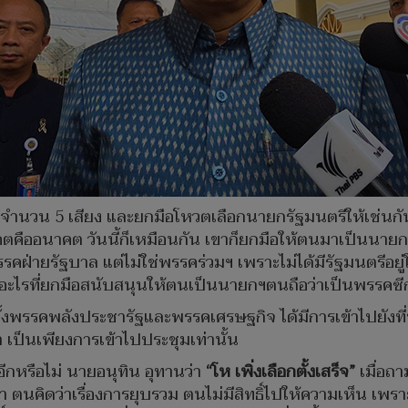
มีจำนวน 5 เสียง และยกมือโหวตเลือกนายกรัฐมนตรีให้เช่นก
คตคืออนาคต วันนี้ก็เหมือนกัน เขาก็ยกมือให้ตนมาเป็นนาย
ฝ่ายรัฐบาล แต่ไม่ใช่พรรคร่วมฯ เพราะไม่ได้มีรัฐมนตรีอยู่
อะไรที่ยกมือสนับสนุนให้ตนเป็นนายกฯตนถือว่าเป็นพรรคซีก
าล ทั้งพรรคพลังประชารัฐและพรรคเศรษฐกิจ ได้มีการเข้าไปยังท
เป็นเพียงการเข้าไปประชุมเท่านั้น
้อีกหรือไม่ นายอนุทิน อุทานว่า
“โห เพิ่งเลือกตั้งเสร็จ”
เมื่อถ
ว่า ตนคิดว่าเรื่องการยุบรวม ตนไม่มีสิทธิ์ไปให้ความเห็น เ