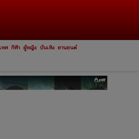
ะเทศ
กีฬา
ผู้หญิง
บันเทิง
ยานยนต์