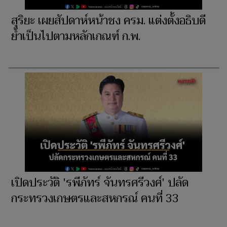
สุริยะ เผยสัปดาห์หน้าชง ครม. แต่งตั้งอธิบดี
ย้ำเป็นไปตามหลักเกณฑ์ ก.พ.
เปิดประวัติ 'รพีภัทร์ จันทรศรีวงศ์' ปลัด
กระทรวงเกษตรและสหกรณ์ คนที่ 33