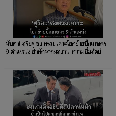
จับตา! สุริยะ ชง ครม. เคาะโยกย้ายบิ๊กเกษตร
9 ตำแหน่ง ย้ำคัดจากผลงาน-ความซื่อสัตย์