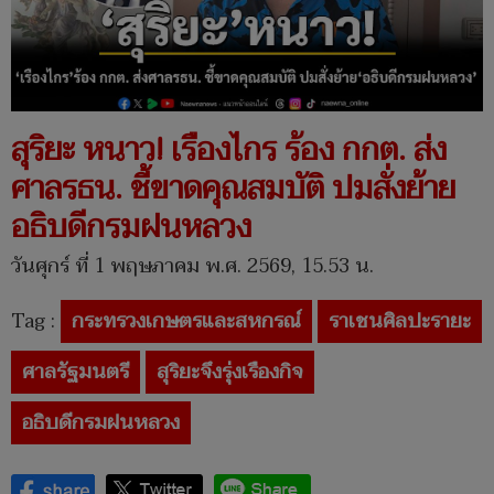
สุริยะ หนาว! เรืองไกร ร้อง กกต. ส่ง
ศาลรธน. ชี้ขาดคุณสมบัติ ปมสั่งย้าย
อธิบดีกรมฝนหลวง
วันศุกร์ ที่ 1 พฤษภาคม พ.ศ. 2569, 15.53 น.
Tag :
กระทรวงเกษตรและสหกรณ์
ราเชนศิลปะรายะ
ศาลรัฐมนตรี
สุริยะจึงรุ่งเรืองกิจ
อธิบดีกรมฝนหลวง