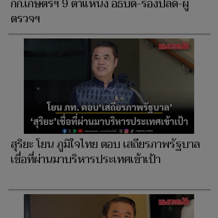
กก.เกษตรฯ 9 ตำแหน่ง อธิบดี-รองปลัด-ผู้
ตรวจฯ
สุริยะ โยน ภูมิใจไทย ตอบ เสถียรภาพรัฐบาล
เชื่อที่ผ่านมาบริหารประเทศเข้าเป้า