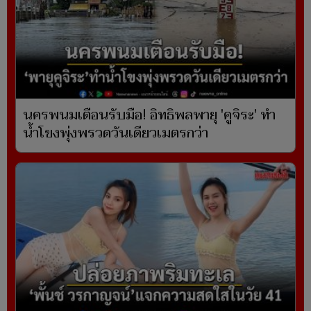
นครพนมเตือนรับมือ! อิทธิพลพายุ 'คูจิระ' ทำ
น้ำโขงพุ่งพรวดวันเดียวเมตรกว่า