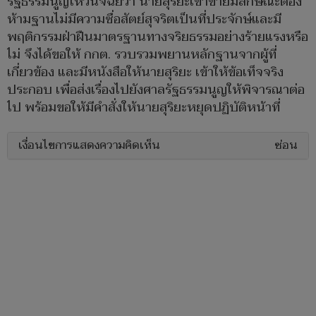
รัฐธรรมนูญให้วินิจฉัยว่า นายสุริยะเข้าข่ายมีลักษณะต้อง
ห้ามฐานไม่มีความซื่อสัตย์สุจริตเป็นที่ประจักษ์และมี
พฤติกรรมฝ่าฝืนมาตรฐานทางจริยธรรมอย่างร้ายแรงหรือ
ไม่ จึงได้ขอให้ กกต. รวบรวมพยานหลักฐานจากผู้ที่
เกี่ยวข้อง และมีหนังสือให้นายสุริยะ เข้าให้ข้อเท็จจริง
ประกอบ เพื่อส่งเรื่องไปยังศาลรัฐธรรมนูญให้พิจารณาต่อ
ไป พร้อมขอให้มีคำสั่งให้นายสุริยะหยุดปฏิบัติหน้าที่
เงื่อนไขการแสดงความคิดเห็น
ซ่อน