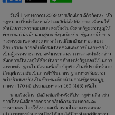
วันที่ 1 พฤษภาคม 2569 นายเรืองไกร ลีกิจวัฒนะ นัก
กฎหมาย ยื่นคำร้องทางไปรษณีย์ส่งไปยัง กกต.เพื่อขอให้
ดำเนินการตรวจสอบและส่งเรื่องไปยังศาลรัฐธรรมนูญให้
พิจารณาวินิจฉัยนายสุริยะ จึงรุ่งเรืองกิจ รัฐมนตรีว่าการ
กระทรวงเกษตรและสหกรณ์ กรณีโยกย้ายนายราเชน
ศิลปะรายะ จากอธิบดีกรมฝนหลวงและการบินเกษตร ไป
เป็นผู้ตรวจราชการประจำกระทรวงว่า การกระทำดังกล่าว
ดังกล่าวเป็นเหตุให้ต้องพ้นจากตำแหน่งรัฐมนตรีเป็นการ
เฉพาะตัว ฐานไม่มีความซื่อสัตย์สุจริตเป็นที่ประจักษ์ และ
มีพฤติกรรมอันเป็นการฝ่าฝืนมาตร ฐานทางจริยธรรม
อย่างร้ายแรงอันเป็นลักษณะต้องห้ามตามรัฐธรรมนูญ
มาตรา 170 (4) ประกอบมาตรา 160 (4)(5) หรือไม่
นายเรืองไกร ยังอ้างข้อเท็จจริงที่ปรากฏผ่านสื่อ เช่น
การยื่นหนังสือลาออกจากอธิบดีกรมฝนหลวงและ
การเกษตร โดยให้เหตุผลเนื่องจากไม่สามารถสนอง
นโยบายของฝ่ายการเมืองได้ และได้มีการโพสต์ข้อความ