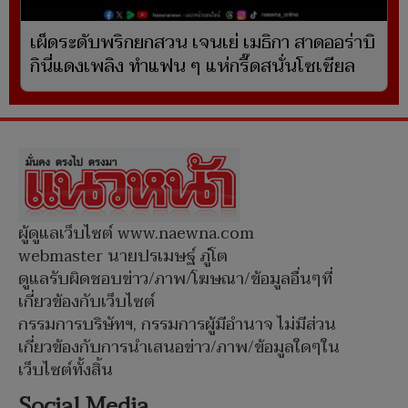
เผ็ดระดับพริกยกสวน เจนเย่ เมธิกา สาดออร่าบิ
กินี่แดงเพลิง ทำแฟน ๆ แห่กรี๊ดสนั่นโซเชียล
ผู้ดูแลเว็บไซต์ www.naewna.com
webmaster นายปรเมษฐ์ ภู่โต
ดูแลรับผิดชอบข่าว/ภาพ/โฆษณา/ข้อมูลอื่นๆที่
เกี่ยวข้องกับเว็บไซต์
กรรมการบริษัทฯ, กรรมการผู้มีอำนาจ ไม่มีส่วน
เกี่ยวข้องกับการนำเสนอข่าว/ภาพ/ข้อมูลใดๆใน
เว็บไซต์ทั้งสิ้น
Social Media