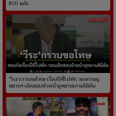
850 หลัง
‘วีระ’กราบขอโทษ เรื่องปีที่ไปพัก วอนกรมอุ
ทยานฯ เลิกสอบหัวหน้าอุทยานเกาะสิมิลัน