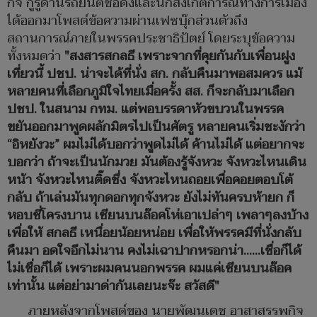
กิจ กูรูด้านรถยนต์ชื่อดังและนักสังเกตการณ์ทางการเมือง
ได้ออกมาโพสต์ข้อความผ่านเฟซบุ๊กส่วนตัวถึง
สถานการณ์ภายในพรรคประชาธิปัตย์ โดยระบุข้อความ
ทั้งหมดว่า
"สงสารสกลธี เพราะจากที่คุยกันกับเพื่อนฝูง
เที่ยวนี้ ปชป. น่าจะได้ที่นั่ง สก. กลับคืนมาพอสมควร แม้
หลายคนที่เลือกภูมิใจไทยเมื่อครั้ง สส. ก็จะกลับมาเลือก
ปชป. ในสนาม กทม. แต่พอบรรดาหัวขบวนในพรรค
ขยันออกมาพูดผลักมิตรไปเป็นศัตรู หลายคนเริ่มชะงักว่า
“อิหยังวะ” ผมไม่ได้บอกว่าพูดไม่ได้ ค้านไม่ได้ แต่อยากจะ
บอกว่า ถ้าจะเป็นนักมวย มันต้องรู้จังหวะ จังหวะไหนเดิน
หน้า จังหวะไหนติ๊ดชึ่ง จังหวะไหนถอยเพื่อคอยตอบโต้
กลับ ถ้าเล่นมันทุกดอกทุกจังหวะ ยังไม่ทันครบห้ายก ก็
หอบซี่โครงบาน เซียนบนล๊อคโห่เอาเปล่าๆ เพลาๆลงบ้าง
เพื่อให้ สกลธี เหนื่อยน้อยหน่อย เพื่อให้พรรคมีที่นั่งกลับ
คืนมา อดใจอีกไม่นาน คงไม่เฉาปากหรอกน่า……เชื่อก็ได้
ไม่เชื่อก็ได้ เพราะผมคนนอกพรรค ผมแค่เซียนบนล๊อค
เท่านั้น แต่อย่ามาด่ากันเลยนะจ๊ะ สวัสดี"
ภายหลังจากโพสต์ของ นายพัฒนเดช อาสาสรรพกิจ