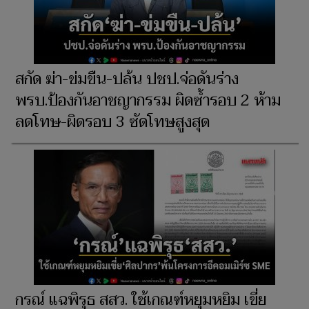
สกัด ฆ่า-ข่มขืน-ปล้น ปชป.จ่อดันร่าง
พรบ.ป้องกันอาชญากรรม ผิดซ้ำรอบ 2 ห้าม
ลดโทษ-ผิดรอบ 3 ซัดโทษสูงสุด
กรณ์ แฉพิรุธ สสว. ใช้เกณฑ์หยุมหยิม เขี่ย