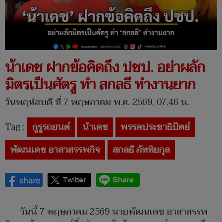
น้าเดช ฝากข้อคิดถึง ปชป. อย่าผลัก
มิตรเป็นศัตรู ทำ สกลธี ทำงานยาก
วันพฤหัสบดี ที่ 7 พฤษภาคม พ.ศ. 2569, 07.46 น.
Tag :
กูรูรถยนต์
น้าเดช
พรรคประชาธิปัตย์
พัฒนเดช อาสาสรรพกิจ
สกลธี ภัททิยกุล
วันนี้ 7 พฤษภาคม 2569 นายพัฒนเดช อาสาสรรพ