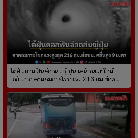
ไต้ฝุ่นดอลฟินจ่อถล่มญี่ปุ่น เคลื่อนเข้าใกล้
โอกินาวา คาดลมกระโชกแรง 216 กม.ต่อชม.