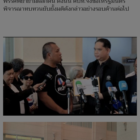
พรรคพยายามผลักดัน ดังนั้น คปท.จึงขอให้รัฐมนตรี
พิจารณาทบทวนยับยั้งมติดังกล่าวอย่างรอบด้านต่อไป