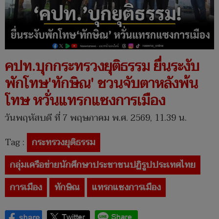
คปท.บุกกระทรวงยุติธรรม ยื่นระงับ
พักโทษ'ทักษิณ' ชวนจับตาหลังพ้น
โทษ หวั่นแทรกแซงการเมือง
วันพฤหัสบดี ที่ 7 พฤษภาคม พ.ศ. 2569, 11.39 น.
Tag :
กระทรวงยุติธรรม
กลุ่มเครือข่ายนักศึกษาประชาชนปฏิรูปประเทศไทย
การเมือง
ทักษิณ
แทรกแซงการเมือง