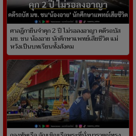
ศาลฎีกายืนจำคุก 2 ปี ไม่รอลงอาญา คดีรถบัส
มข. ชน น้องอาย นักศึกษาแพทย์เสียชีวิต แม่
หวังเป็นบทเรียนทั้งสังคม
กองทัพเรือ อัญเชิญเรือพระที่นั่งนารายณ์ทรง