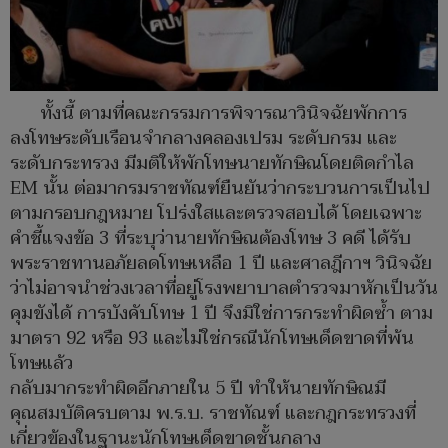
ทั้งนี้ ตามที่คณะกรรมการพิจารณาวินิจฉัยพักการ
ลงโทษระดับเรือนจำกลางคลองเปรม ระดับกรม และ
ระดับกระทรวง มีมติให้พักโทษนายทักษิณโดยติดกำไล
EM นั้น ต่อมากรมราชทัณฑ์ยืนยันว่ากระบวนการเป็นไป
ตามกรอบกฎหมาย โปร่งใสและตรวจสอบได้ โดยเฉพาะ
คำชี้แจงข้อ 3 ที่ระบุว่านายทักษิณต้องโทษ 3 คดี ได้รับ
พระราชทานอภัยลดโทษเหลือ 1 ปี และศาลฎีกาฯ วินิจฉัย
ว่าไม่อาจนำช่วงเวลาที่อยู่โรงพยาบาลตำรวจมาหักเป็นวัน
คุมขังได้ การบังคับโทษ 1 ปี จึงมิใช่การกระทำผิดซ้ำ ตาม
มาตรา 92 หรือ 93 และไม่ใช่กรณีนักโทษเด็ดขาดที่พ้น
โทษแล้ว
กลับมากระทำผิดอีกภายใน 5 ปี ทำให้นายทักษิณมี
คุณสมบัติครบตาม พ.ร.บ. ราชทัณฑ์ และกฎกระทรวงที่
เกี่ยวข้องในฐานะนักโทษเด็ดขาดชั้นกลาง