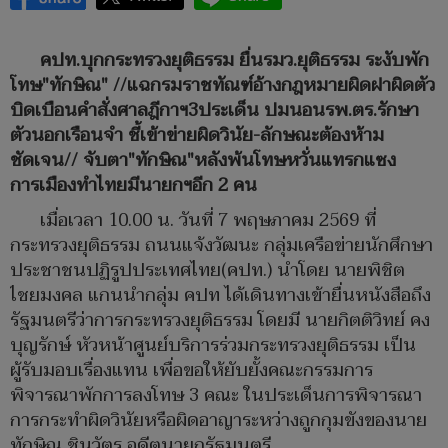
คปท.บุกกระทรวงยุติธรรม ยื่นรมว.ยุติธรรม ระงับพัก
โทษ"ทักษิณ" //แฉกรมราชทัณฑ์อ้างกฎหมายผิดฝาผิดตัว
บิดเบือนคำสั่งศาลฎีกาฯ3ประเด็น ปมนอนรพ.ตร.รักษา
ตัวนอกเรือนจำ ชี้เข้าข่ายผิดวินัย-ลักษณะต้องห้าม
ชัดเจน// จับตา"ทักษิณ"หลังพ้นโทษหวั่นแทรกแซง
การเมืองทำไทยมีนายกฯอีก 2 คน
เมื่อเวลา 10.00 น. วันที่ 7 พฤษภาคม 2569 ที่
กระทรวงยุติธรรม ถนนแจ้งวัฒนะ กลุ่มเครือข่ายนักศึกษา
ประชาชนปฏิรูปประเทศไทย(คปท.) นำโดย นายพิชิต
ไชยมงคล แกนนำกลุ่ม คปท ได้เดินทางเข้ายื่นหนังสือถึง
รัฐมนตรีว่าการกระทรวงยุติธรรม โดยมี นายกิตติวิทย์ คง
บุญรักษ์ หัวหน้าศูนย์บริการร่วมกระทรวงยุติธรรม เป็น
ผู้รับมอบเรื่องแทน เพื่อขอให้ยับยั้งคณะกรรมการ
พิจารณาพักการลงโทษ 3 คณะ ในประเด็นการพิจารณา
การกระทำผิดวินัยหรือผิดอาญาระหว่างถูกกุมขังของนาย
ทักษิณ ชินวัตร อดีตนายกรัฐมนตรี