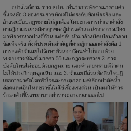
อย่างไรก็ตาม ทาง คปท. เห็นว่าการพิจารณาตามคำ
ชี้แจงข้อ 3 ของกรมราชทัณฑ์ไม่ตรงกับข้อเท็จจริง และ
อ้างระเบียบกฎหมายไม่ถูกต้อง โดยขาดการนำเอาคำสั่ง
ศาลฎีกาแผนกคดีอาญาของผู้ดำรงตำแหน่งทางการเมือง
มาพิจารณาอย่างถี่ถ้วน แต่กลับนำมาอ้างบิดเบือนทำลาย
ข้อเท็จจริง ทั้งที่ประเด็นสำคัญที่ศาลฎีกาออกคำสั่งคือ 1.
การส่งตัวจำเลยไปรักษาตัวนอกเรือนจำไม่ชอบด้วย
พ.ร.บ.ราชทัณฑ์ มาตรา 55 และกฎกระทรวงฯ 2. การ
บังคับโทษไม่ชอบด้วยกฎหมาย และจำเลยทราบดีว่าตน
ไม่ได้ป่วยวิกฤตฉุกเฉิน และ 3. จำเลยมีส่วนตัดสินใจปฎิ
เสธการผ่าตัดโรคหัวใจและกระดูกคอ แต่เลือกผ่าตัดนิ้ว
ล็อคและเอ็นไหล่ขวาซึ่งไม่ใช่เรื่องเร่งด่วน เป็นผลให้การ
รักษาตัวที่โรงพยาบาลตำรวจขยายเวลาออกไป