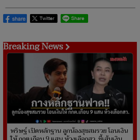
Breaking News
พริษฐ์ เปิดหลักฐาน ลูกน้องสุขสมรวย โอนเงิน
ให้ กกต.เกือบ 9 แสน ห้วงเลือกสว. ชี้เส้นเงิน