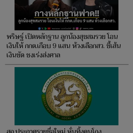
พริษฐ์ เปิดหลักฐาน ลูกน้องสุขสมรวย โอน
เงินให้ กกต.เกือบ 9 แสน ห้วงเลือกสว. ชี้เส้น
เงินชัด ชงเร่งส่งศาล
สถ.ประกาศรายชื่อใหม่ หั่นทิ้งคนโกง