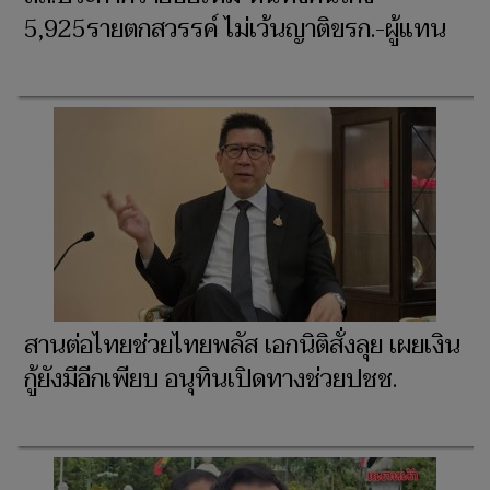
5,925รายตกสวรรค์ ไม่เว้นญาติขรก.-ผู้แทน
สานต่อไทยช่วยไทยพลัส เอกนิติสั่งลุย เผยเงิน
กู้ยังมีอีกเพียบ อนุทินเปิดทางช่วยปชช.