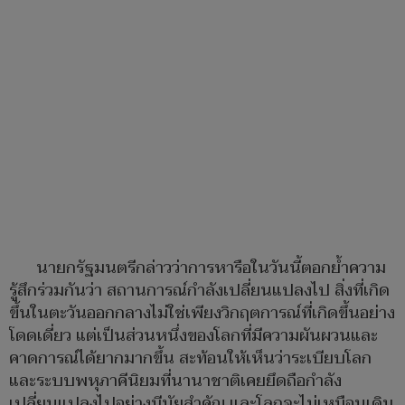
นายกรัฐมนตรีกล่าวว่าการหารือในวันนี้ตอกย้ำความ
รู้สึกร่วมกันว่า สถานการณ์กำลังเปลี่ยนแปลงไป สิ่งที่เกิด
ขึ้นในตะวันออกกลางไม่ใช่เพียงวิกฤตการณ์ที่เกิดขึ้นอย่าง
โดดเดี่ยว แต่เป็นส่วนหนึ่งของโลกที่มีความผันผวนและ
คาดการณ์ได้ยากมากขึ้น สะท้อนให้เห็นว่าระเบียบโลก
และระบบพหุภาคีนิยมที่นานาชาติเคยยึดถือกำลัง
เปลี่ยนแปลงไปอย่างมีนัยสำคัญ และโลกจะไม่เหมือนเดิม