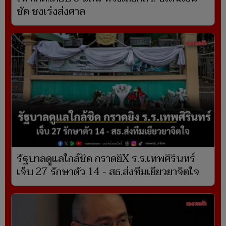
ชัด ชงเร่งส่งศาล
รัฐบาลดูแลใกล้ชิด กราดยิX ร.ร.เทพศิรินทร์
เจ็บ 27 รักษาตัว 14 - สธ.ส่งทีมเยียวยาจิตใจ