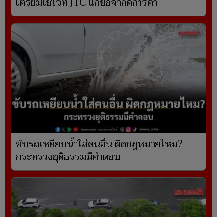
เตรียมใช้เวที JTC แก้ข้อจำกัดการค้า
ขับรถเหยียบน้ำใส่คนอื่น ผิดกฎหมายไหม?
กระทรวงยุติธรรมมีคำตอบ