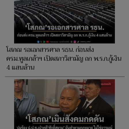
โสภณ รอเอกสารศาล รธน. ก่อนส่ง
ครม.ทูลเกล้าฯ เปิดสภาวิสามัญ ถก พ.ร.ก.กู้เงิน
4 แสนล้าน