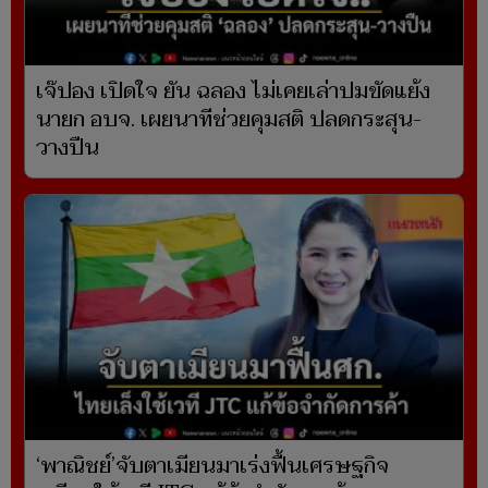
เจ๊ปอง เปิดใจ ยัน ฉลอง ไม่เคยเล่าปมขัดแย้ง
นายก อบจ. เผยนาทีช่วยคุมสติ ปลดกระสุน-
วางปืน
‘พาณิชย์’จับตาเมียนมาเร่งฟื้นเศรษฐกิจ