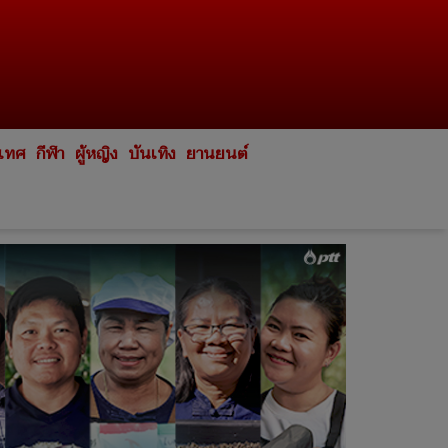
ะเทศ
กีฬา
ผู้หญิง
บันเทิง
ยานยนต์