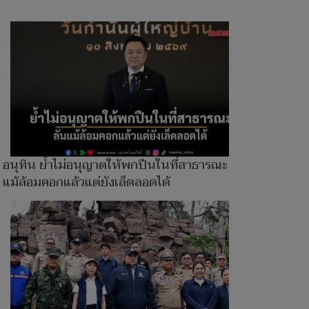
อนุทิน ย้ำไม่อนุญาตให้พกปืนในที่สาธารณะ ลั่น
แม้ล้อมคอกแล้วแต่ยังเล็ดลอดได้