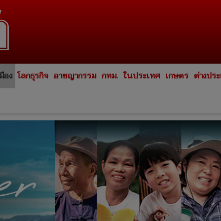
มือง
โลกธุรกิจ
อาชญากรรม
กทม.
ในประเทศ
เกษตร
ต่างปร