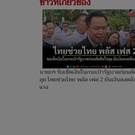
ข่าวที่เกี่ยวข้อง
นายกฯ รับเช็คเงินในกระเป๋ารัฐบาลก่อนตั
ลุย ไทยช่วยไทย พลัส เฟส 2 ยันเงินคงคลั
แรง