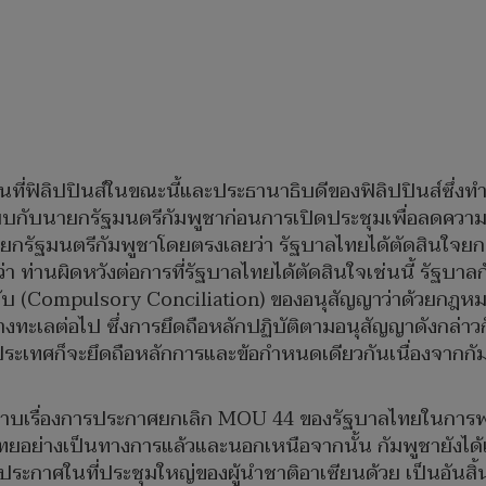
ที่ฟิลิปปินส์ในขณะนี้และประธานาธิบดีของฟิลิปปินส์ซึ่งทำ
้พบกับนายกรัฐมนตรีกัมพูชาก่อนการเปิดประชุมเพื่อลดความต
ายกรัฐมนตรีกัมพูชาโดยตรงเลยว่า รัฐบาลไทยได้ตัดสินใจยก
่า ท่านผิดหวังต่อการที่รัฐบาลไทยได้ตัดสินใจเช่นนี้ รัฐบาล
 (Compulsory Conciliation) ของอนุสัญญาว่าด้วยกฎห
างทะเลต่อไป ซึ่งการยึดถือหลักปฏิบัติตามอนุสัญญาดังกล่
ระเทศก็จะยึดถือหลักการและข้อกำหนดเดียวกันเนื่องจากกัมพ
ราบเรื่องการประกาศยกเลิก MOU 44 ของรัฐบาลไทยในการพบกั
ไทยอย่างเป็นทางการแล้วและนอกเหนือจากนั้น กัมพูชายังได
้ประกาศในที่ประชุมใหญ่ของผู้นำชาติอาเซียนด้วย เป็นอันส