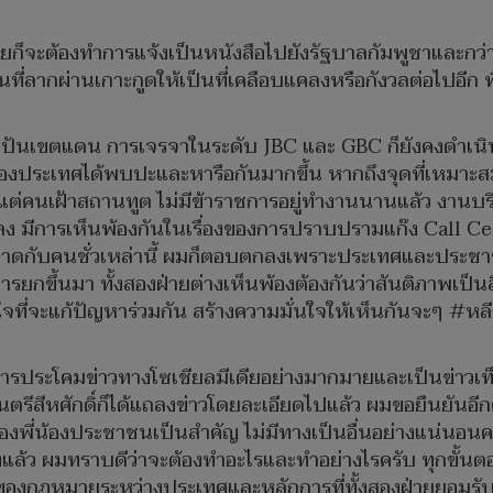
ไทยก็จะต้องทำการแจ้งเป็นหนังสือไปยังรัฐบาลกัมพูชาและกว
มีเส้นที่ลากผ่านเกาะกูดให้เป็นที่เคลือบแคลงหรือกังวลต่อไป
ปักปันเขตแดน การเจรจาในระดับ JBC และ GBC ก็ยังคงดำเนินก
ั้งสองประเทศได้พบปะและหารือกันมากขึ้น หากถึงจุดที่เหมาะ
่คนเฝ้าสถานทูต ไม่มีข้าราชการอยู่ทำงานนานแล้ว งานบริการคน
ลง มีการเห็นพ้องกันในเรื่องของการปราบปรามแก๊ง Call Ce
ขาดกับคนชั่วเหล่านี้ ผมก็ตอบตกลงเพราะประเทศและประชาชน
ีการยกขึ้นมา ทั้งสองฝ่ายต่างเห็นพ้องต้องกันว่าสันติภาพเป็นส
งใจที่จะแก้ปัญหาร่วมกัน สร้างความมั่นใจให้เห็นกันจะๆ #หลี
ีการประโคมข่าวทางโซเชียลมีเดียอย่างมากมายและเป็นข่าวเท็จ
รีสีหศักดิ์ก็ได้แถลงข่าวโดยละเอียดไปแล้ว ผมขอยืนยันอีกค
งพี่น้องประชาชนเป็นสำคัญ ไม่มีทางเป็นอื่นอย่างแน่นอนครั
ว ผมทราบดีว่าจะต้องทำอะไรและทำอย่างไรครับ ทุกขั้นต
งกฎหมายระหว่างประเทศและหลักการที่ทั้งสองฝ่ายยอมรับร่