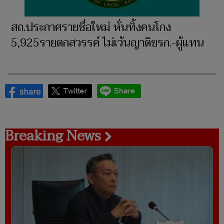
สถ.ประกาศรายชื่อใหม่ หั่นทิ้งคนโกง
5,925รายตกสวรรค์ ไม่เว้นญาติขรก.-ผู้แทน
Breaking News