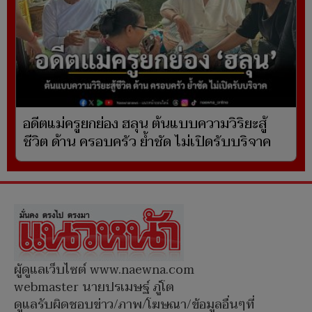
อดีตแม่ครูยกย่อง ฮลุน ต้นแบบความวิริยะสู้
ชีวิต ด้าน ครอบครัว ย้ำชัด ไม่เปิดรับบริจาค
ผู้ดูแลเว็บไซต์ www.naewna.com
webmaster นายปรเมษฐ์ ภู่โต
ดูแลรับผิดชอบข่าว/ภาพ/โฆษณา/ข้อมูลอื่นๆที่