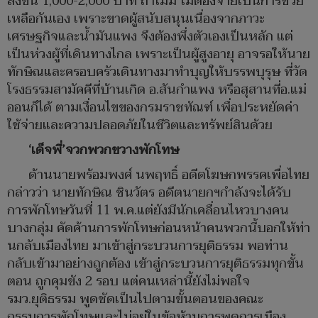
ลงขัน 1,000-2,000 บาท ถ้าไม่มี ไม่ต้องจ่ายเป็นการช่วย
เหลือกันเอง เพราะขาดผู้สนับสนุนเนื่องจากภาวะ
เศรษฐกิจและน้ำมันแพง จึงต้องพึ่งตัวเองเป็นหลัก แต่
เป็นห่วงผู้ที่เดินทางไกล เพราะเป็นผู้สูงอายุ อาจรอให้นาย
ทักษิณและครอบครัวเดินทางมาทำบุญให้บรรพบุรุษ ที่วัด
โรงธรรมสามัคคีที่บ้านเกิด อ.สันกำแพง หรือสุสานที่อ.แม่
ออนก็ได้ ตามเงื่อนไขของกรมราชทัณฑ์ เพื่อประหยัดค่า
ใช้จ่ายและความปลอดภัยในชีวิตและทรัพย์สินด้วย
‘เด็จพี่’จวกพวกขวางพักโทษ
ด้านนายพร้อมพงศ์ นพฤทธิ์ อดีตโฆษกพรรคเพื่อไทย
กล่าวว่า นายทักษิณ ชินวัตร อดีตนายกฯกำลังจะได้รับ
การพักโทษวันที่ 11 พ.ค.แต่ยังมีนักเคลื่อนไหวบางคน
บางกลุ่ม คัดค้านการพักโทษก่อนหน้าคนพวกนี้บอกให้ท่า
นกลับเมืองไทย มาเข้าสู่กระบวนการยุติธรรม พอท่าน
กลับเข้ามาอย่างถูกต้อง เข้าสู่กระบวนการยุติธรรมทุกขั้น
ตอน ถูกคุมขัง 2 รอบ แต่คนเหล่านี้ยังไม่พอใจ
รมว.ยุติธรรม พูดชัดเป็นไปตามขั้นตอนของคณะ
กรรมการพักโทษและไม่อยู่ในข้อห้ามการพูดการเมือง