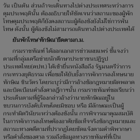
วัน เป็นต้น ส่วนถ้าจะเดินทางไปต่างประเทศระหว่างการ
คุมประพฤตินั้น ต้องอธิบายให้ชัดเจนว่าสถานะของผู้พัก
โทษคุมประพฤติก็ยังคงสถานะผู้ต้องขังยังไม่ใช่การพ้น
โทษ ดังนั้น ผู้ต้องขังไม่สามารถเดินทางไปต่างประเทศได้
ยันพักโทษ‘ทักษิณ’ยึดตามก.ม.
กรมราชทัณฑ์ ได้ออกเอกสารข่าวเผยแพร่ ชี้แจงว่า
ตามที่กลุ่มเครือข่ายนักศึกษาประชาชนปฏิรูป
ประเทศไทย(คปท.) ได้เข้ายื่นหนังสือถึง รัฐมนตรีว่าการ
กระทรวงยุติธรรม เพื่อขอให้ยับยั้งการพักการลงโทษนาย
ทักษิณ ชินวัตร โดยระบุว่ามีการอ้างข้อกฎหมายผิดพลาด
และบิดเบือนคำสั่งศาลฎีกาฯนั้น กรมราชทัณฑ์ขอเรียนว่า
ประเด็นตามที่ผู้ร้องกล่าวอ้างว่านายทักษิณอยู่ใน
ขบวนการบังคับโทษโดยมิชอบ หรือ มีลักษณะเป็นผู้
กระทำผิดวินัยระหว่างต้องขังนั้น การพิจารณาคุณสมบัติ
ในการพักการลงโทษต้องอาศัยข้อเท็จจริงข้อกฎหมายและ
สถานะทางคดีตามที่ปรากฏโดยชัดแจ้งตามคำพิพากษา
หรือคำสั่งของศาล รวมถึงข้อมูลทางราชทัณฑ์ที่เป็น