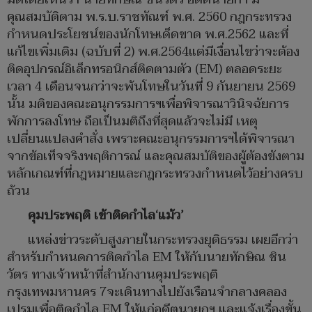
คุณสมบัติตาม พ.ร.บ.ราชทัณฑ์ พ.ศ. 2560 กฎกระทรวง
กำหนดประโยชน์ของนักโทษเด็ดขาด พ.ศ.2562 และที่
แก้ไขเพิ่มเติม (ฉบับที่ 2) พ.ศ.2564แต่มีเงื่อนไขว่าจะต้อง
ติดอุปกรณ์อิเล็กทรอนิกส์ติดตามตัว (EM) ตลอดระยะ
เวลา 4 เดือนจนกว่าจะพ้นโทษในวันที่ 9 กันยายน 2569
นั้น มติของคณะอนุกรรมการฯเพื่อพิจารณาวินิจฉัยการ
พักการลงโทษ ถือเป็นมติถึงที่สุดแล้วจะไม่มี เหตุ
เปลี่ยนแปลงคำสั่ง เพราะคณะอนุกรรมการฯได้พิจารณา
จากข้อเท็จจริงพฤติการณ์ และคุณสมบัติของผู้ต้องขังตาม
หลักเกณฑ์ที่กฎหมายและกฎกระทรวงกำหนดไว้อย่างครบ
ถ้วน
คุมประพฤติ เข้าติดกำไล‘แม้ว’
แหล่งข่าวระดับสูงภายในกระทรวงยุติธรรม เผยอีกว่า
สำหรับกำหนดการติดกำไล EM ให้กับนายทักษิณ ชิน
วัตร ทางเจ้าหน้าที่สำนักงานคุมประพฤติ
กรุงเทพมหานคร 7จะเดินทางไปยังเรือนจำกลางคลอง
เปรมเพื่อติดกำไล EM ให้แก่อดีตนายกฯ และแจ้งเรื่องขั้น