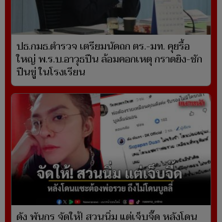
ปธ.กมธ.ตำรวจ เตรียมนัดถก ตร.-มท. คุยรื้อ
ใหญ่ พ.ร.บ.อาวุธปืน ล้อมคอกเหตุ กราดยิง-ชัก
ปืนขู่ ในโรงเรียน
ดัง พันกร จัดให้! สวนนิ่ม แต่เจ็บจี๊ด หลังโดน