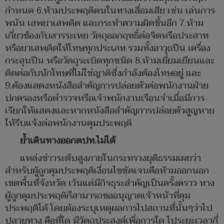
กำหนด 6.ห้ามประพฤติตนในทางเสื่อมเสีย เช่น เล่นการ
พนัน เสพยาเสพติด และกระทำความผิดขึ้นอีก 7.ห้าม
เกี่ยวข้องกับสารระเหย วัตถุออกฤทธิ์ต่อจิตหรือประสาท
หรือยาเสพติดให้โทษทุกประเภท รวมทั้งอาวุธปืน เครื่อง
กระสุนปืน หรือวัตถุระเบิดทุกชนิด 8.ห้ามเยี่ยมเยียนและ
ติดต่อกับนักโทษที่ไม่ใช่ญาติซึ่งกำลังต้องโทษอยู่ และ
9.ต้องแสดงหนังสือสำคัญการปล่อยตัวต่อพนักงานฝ่าย
ปกครองหรือตำรวจหรือเจ้าพนักงานเรือนจำเมื่อมีการ
เรียกให้แสดงและหากหนังสือสำคัญการปล่อยตัวสูญหาย
ให้รีบแจ้งต่อพนักงานคุมประพฤติ
ย้ำเดินทางออกตปท.ไม่ได้
แหล่งข่าวระดับสูงภายในกระทรวงยุติธรรมเผยว่า
สำหรับผู้ถูกคุมประพฤติเงื่อนไขชัดเจนคือห้ามออกนอก
เขตพื้นที่จังหวัด เว้นแต่มีกิจธุระสำคัญเป็นครั้งคราว ทาง
ผู้ถูกคุมประพฤติก็สามารถขออนุญาตเจ้าหน้าที่คุม
ประพฤติได้ โดยต้องระบุเหตุผลการไปสถานที่นั้นๆว่าไป
ปลายทาง คือที่ใด มีวัตถุประสงค์เพื่อการใด ไประยะเวลากี่