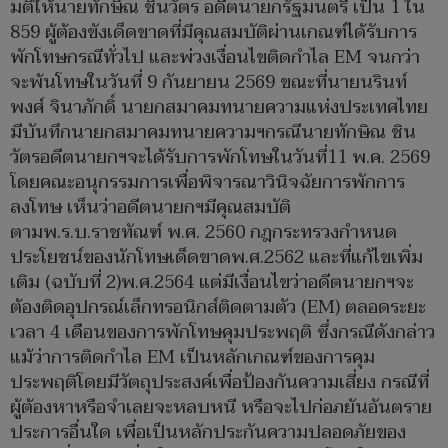
มติให้นายทักษิณ ชินวัตร อดีตนายกรัฐมนตรี เป็น 1 ใน
859 ผู้ต้องขังเด็ดขาดที่มีคุณสมบัติผ่านเกณฑ์ได้รับการ
พักโทษกรณีทั่วไป และพ่วงเงื่อนไขติดกำไล EM จนกว่า
จะพ้นโทษในวันที่ 9 กันยายน 2569 ขณะที่นายนรินท์
พงศ์ จินาภักดิ์ นายกสมาคมทนายความแห่งประเทศไทย
มีบันทึกนายกสมาคมทนายความฯกรณีนายทักษิณ ชิน
วัตรอดีตนายกฯจะได้รับการพักโทษในวันที่11 พ.ค. 2569
โดยคณะอนุกรรมการเพื่อพิจารณาวินิจฉัยการพักการ
ลงโทษ เห็นว่าอดีตนายกฯมีคุณสมบัติ
ตามพ.ร.บ.ราชทัณฑ์ พ.ศ. 2560 กฎกระทรวงกำหนด
ประโยชน์ของนักโทษเด็ดขาดพ.ศ.2562 และที่แก้ไขเพิ่ม
เติม (ฉบับที่ 2)พ.ศ.2564 แต่มีเงื่อนไขว่าอดีตนายกฯจะ
ต้องติดอุปกรณ์เล็กทรอนิกส์ติดตามตัว (EM) ตลอดระยะ
เวลา 4 เดือนของการพักโทษคุมประพฤติ ซึ่งกรณีดังกล่าว
แม้ว่าการติดกำไล EM เป็นหลักเกณฑ์ของการคุม
ประพฤติโดยมีวัตถุประสงค์เพื่อป้องกันความเสี่ยง กรณีที่
ผู้ต้องหาหรือจำเลยจะหลบหนี หรือจะไปก่อภยันอันตราย
ประการอื่นใด เพื่อเป็นหลักประกันความปลอดภัยของ