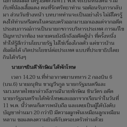
โอกาสสัมผัส ได้รู้วิธีคิดวันที่11 พ.ค.จะเป็นหนึ่งคน ร่วม
กับพี่น้องเสื้อแดง คนที่รักศรัทธาท่าน รอต้อนรับการกลับ
มา ส่วนวันข้างหน้า บทบาทท่านจะเป็นอย่างไร ไม่มีใครรู้
คงให้ท่านหรือคนในครอบครัวออกมาบอกเองแต่จากอดีต
ประสบการณ์การเป็นนายกฯการบริหารประเทศ การแก้ไข
ปัญหาปากท้อง หลายคนยังนึกถึงอดีตผู้นำ ที่ครั้งหนึ่ง
ทำให้รู้สึกว่านโยบายรัฐ ไม่ใช่เรื่องไกลตัว แต่ชาวบ้าน
สัมผัสได้ เกิดประโยชน์ต่อประเทศ แบบที่ประชาธิปไตย
กินได้จริงๆ
นายกฯยินดี‘ทักษิณ’ได้พักโทษ
เวลา 14.20 น.ที่ท่าอากาศยานทหาร 2 กองบิน 6
(บน.6) นายอนุทิน ชาญวีรกูล นายกรัฐมนตรีและ
รมว.มหาดไทยกล่าวถึงกรณีนายทักษิณ ชินวัตร อดีต
นายกรัฐมนตรีจะได้พักโทษและออกจากเรือนจำในวันที่
11 พ.ค. นี้ว่าตนก็เคารพนับถือ และเคยเป็นผู้ใต้บังคับ
บัญชาท่านมา 20 กว่าปี มีความผูกพันเหมือนลูกเหมือน
หลาน ขอแสดงความยินดีกับครอบครัวท่านด้วย