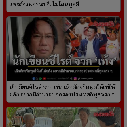
แซะต้องพ่อรวย ถึงไม่โดนบูลลี่
นักเขียนซีไรต์ จวก เท้ง เลิกดัดจริตพูดให้เท่ให้
ขลัง อยากมีอำนาจปกครองประเทศก็พูดตรง ๆ