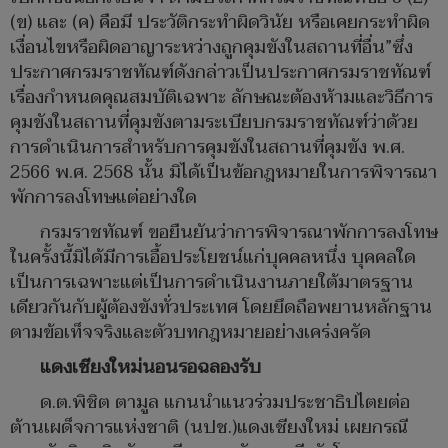
(ข) และ (ค) คือมี ประวัติกระทำผิดวินัย หรือเคยกระทำผิด
เงื่อนไขหรือผิดอาญาระหว่างถูกคุมขังในสถานที่อื่น”ซึ่ง
ประกาศกรมราชทัณฑ์ดังกล่าวเป็นประกาศกรมราชทัณฑ์
เรื่องกำหนดคุณสมบัติเฉพาะ ลักษณะต้องห้ามและวิธีการ
คุมขังในสถานที่คุมขังตามระเบียบกรมราชทัณฑ์ว่าด้วย
การดำเนินการสำหรับการคุมขังในสถานที่คุมขัง พ.ศ.
2566 พ.ศ. 2568 นั้น มิได้เป็นข้อกฎหมายในการพิจารณา
พักการลงโทษแต่อย่างใด
กรมราชทัณฑ์ ขอยืนยันว่าการพิจารณาพักการลงโทษ
ในครั้งนี้มิได้มีการเอื้อประโยชน์แก่บุคคลหนึ่ง บุคคลใด
เป็นการเฉพาะแต่เป็นการดำเนินงานภายใต้มาตรฐาน
เดียวกันกับผู้ต้องขังทั่วประเทศ โดยยึดถือพยานหลักฐาน
ตามข้อเท็จจริงและตัวบทกฎหมายอย่างเคร่งครัด
แดงเชียงใหม่นอนรอฉลองรับ
ด.ต.พิชิต ตามูล แกนนำแนวร่วมประชาธิปไตยต่อ
ต้านเผด็จการแห่งชาติ (นปช.)แดงเชียงใหม่ เผยกรณี