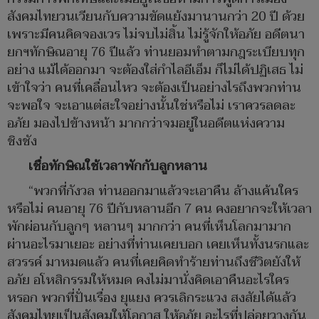
สังคมไทยวนเวียนกับความขัดแย้งมานานกว่า 20 ปี ด้วย
เพราะมีคนคิดจองเวร ไม่จบไม่สิ้น ไม่รู้จักให้อภัย อดีตนา
ยกฯทักษิณอายุ 76 ปีแล้ว ท่านยอมทำตามกฎระเบียบทุก
อย่าง แม้ได้ออกมา จะต้องใส่กำไลอีเอ็ม ก็ไม่ได้ปฏิเสธ ไม่
เข้าใจว่า คนที่เคลื่อนไหว จะต้องเป็นอย่างไรถึงพวกท่าน
จะพอใจ จะเอาแต่สะใจอย่างนั้นใช่หรือไม่ เราควรลดละ
อภัย มองไปข้างหน้า มากกว่าจมอยู่ในอดีตแห่งความ
ชิงชัง
เชื่อทักษิณใช้เวลาพักกับลูกหลาน
“พวกที่กังวล ท่านออกมาแล้วจะเอาคืน ล้างแค้นใคร
หรือไม่ คนอายุ 76 ปีกับหลานอีก 7 คน คงอยากจะให้เวลา
พักผ่อนกับลูกๆ หลานๆ มากกว่า คนที่เห็นโลกมามาก
ผ่านอะไรมาเยอะ อย่างที่ท่านเคยบอก เคยเห็นทั้งนรกและ
สวรรค์ มาหมดแล้ว คนที่เคยคิดทำร้ายท่านถึงชีวิตยังให้
อภัย อโหสิกรรมให้หมด คงไม่มานั่งคิดเอาคืนอะไรใคร
หรอก พวกที่ปั่นเรื่อง ยุแยง ควรเลิกระแวง สงสัยได้แล้ว
สังคมไทยเป็นสังคมให้โอกาส ให้อภัย อะไรที่ปล่อยวางกัน