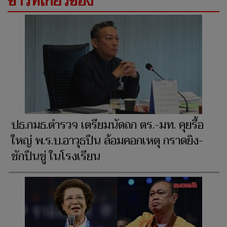
ข่าวที่เกี่ยวข้อง
ปธ.กมธ.ตำรวจ เตรียมนัดถก ตร.-มท. คุยรื้อ
ใหญ่ พ.ร.บ.อาวุธปืน ล้อมคอกเหตุ กราดยิง-
ชักปืนขู่ ในโรงเรียน