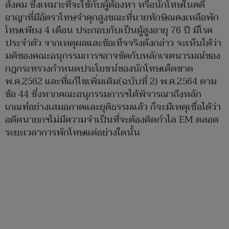
สังคม ซึ่งเหมาะที่จะใช้กับผู้ต้องหา หรือนักโทษในคดี
อาญาที่มีอัตราโทษจำคุกสูงขณะที่นายทักษิณคงเหลือพัก
โทษเพียง 4 เดือน ประกอบกับเป็นผู้สูงอายุ 76 ปี มีโรค
ประจำตัว จากเหตุผลและข้อเท็จจริงดังกล่าว จะเห็นได้ว่า
มติของคณะอนุกรรมการฯอาจขัดกับหลักเจตนารมณ์ของ
กฎกระทรวงกำหนดประโยชน์ของนักโทษเด็ดขาด
พ.ศ.2562 และที่แก้ไขเพิ่มเติม(ฉบับที่ 2) พ.ศ.2564 ตาม
ข้อ 44 ซึ่งหากคณะอนุกรรมการฯได้พิจารณาถึงหลัก
เกณฑ์อย่างเสมอภาคและยุติธรรมแล้ว ก็จะมีเหตุเชื่อได้ว่า
อดีตนายกฯไม่มีความจำเป็นที่จะต้องติดกำไล EM ตลอด
ระยะเวลาการพักโทษแต่อย่างใดนั้น