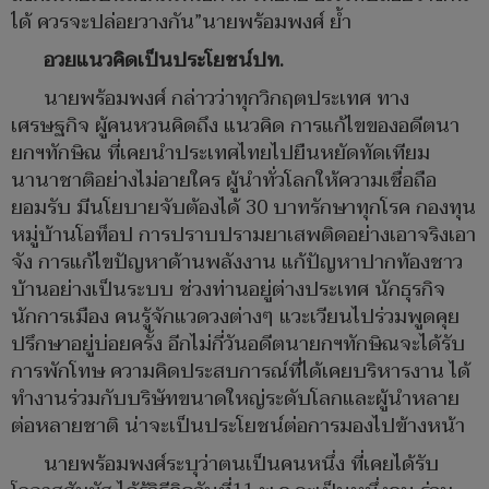
ได้ ควรจะปล่อยวางกัน”นายพร้อมพงศ์ ย้ำ
อวยแนวคิดเป็นประโยชน์ปท.
นายพร้อมพงศ์ กล่าวว่าทุกวิกฤตประเทศ ทาง
เศรษฐกิจ ผู้คนหวนคิดถึง แนวคิด การแก้ไขของอดีตนา
ยกฯทักษิณ ที่เคยนำประเทศไทยไปยืนหยัดทัดเทียม
นานาชาติอย่างไม่อายใคร ผู้นำทั่วโลกให้ความเชื่อถือ
ยอมรับ มีนโยบายจับต้องได้ 30 บาทรักษาทุกโรค กองทุน
หมู่บ้านโอท็อป การปราบปรามยาเสพติดอย่างเอาจริงเอา
จัง การแก้ไขปัญหาด้านพลังงาน แก้ปัญหาปากท้องชาว
บ้านอย่างเป็นระบบ ช่วงท่านอยู่ต่างประเทศ นักธุรกิจ
นักการเมือง คนรู้จักแวดวงต่างๆ แวะเวียนไปร่วมพูดคุย
ปรึกษาอยู่บ่อยครั้ง อีกไม่กี่วันอดีตนายกฯทักษิณจะได้รับ
การพักโทษ ความคิดประสบการณ์ที่ได้เคยบริหารงาน ได้
ทำงานร่วมกับบริษัทขนาดใหญ่ระดับโลกและผู้นำหลาย
ต่อหลายชาติ น่าจะเป็นประโยชน์ต่อการมองไปข้างหน้า
นายพร้อมพงศ์ระบุว่าตนเป็นคนหนึ่ง ที่เคยได้รับ