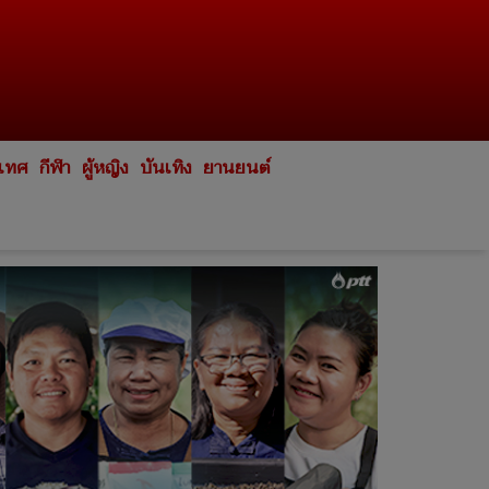
ะเทศ
กีฬา
ผู้หญิง
บันเทิง
ยานยนต์