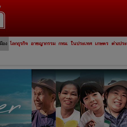
มือง
โลกธุรกิจ
อาชญากรรม
กทม.
ในประเทศ
เกษตร
ต่างปร