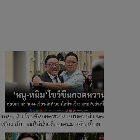
หนู-หนิม โชว์ซีนกอดหวาน สยบดราม่า แดง-
เขียว-ส้ม บอกใส่น้ำแข็งราดนม อย่างนี้เลย