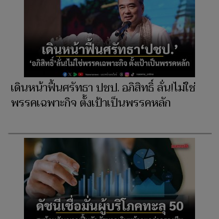
เดินหน้าฟื้นศรัทธา ปชป. อภิสิทธิ์ ลั่น!ไม่ใช่
พรรคเฉพาะกิจ ตั้งเป้าเป็นพรรคหลัก