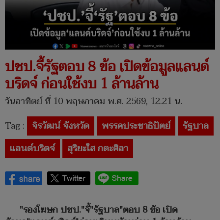
ปชป.จี้รัฐตอบ 8 ข้อ เปิดข้อมูลแลนด์
บริดจ์ ก่อนใช้งบ 1 ล้านล้าน
วันอาทิตย์ ที่ 10 พฤษภาคม พ.ศ. 2569, 12.21 น.
Tag :
จิรวัฒน์ จังหวัด
พรรคประชาธิปัตย์
รัฐบาล
แลนด์บริดจ์
สุริยะใส กตะศิลา
"รองโฆษก ปชป."จี้"รัฐบาล"ตอบ 8 ข้อ เปิด