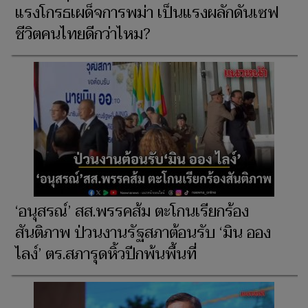
แรงโกรธเผด็จการพม่า เป็นแรงผลักดันเซฟ
ชีวิตคนไทยดีกว่าไหม?
‘อนุสรณ์’ สส.พรรคส้ม ตะโกนเรียกร้อง
สันติภาพ ป่วนงานรัฐสภาต้อนรับ ‘มิน ออง
ไลง์’ ตร.สภารุดหิ้วปีกพ้นพื้นที่