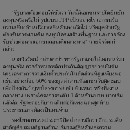
"รัฐบาลต้องตอบให้ชัดว่า วันนี้มีเอกชนรายใดยืนยัน
ลงทุนจริงหรือไม่ รูปแบบ PPP เป็นอย่างไร เอกชนรับ
ความเสี่ยงด้านปริมาณสินค้าเองหรือไม่ หรือสุดท้ายรัฐ
ต้องรับภาระเวนคืน ลงทุนโครงสร้างพื้นฐาน และอาจต้อง
รับช่วงต่อหากเอกชนถอนตัวกลางทาง" นายจิรวัฒน์
กล่าว
นายจิรวัฒน์ กล่าวต่อว่า หากรัฐบาลจะให้เอกชนร่วม
ลงทุนจริง ควรกำหนดหลักประกันสัญญาอย่างเข้มข้น
โดยเฉพาะการวางเงินค้ำประกันในสัดส่วนที่สูงเพียงพอ
เช่น อย่างน้อย 50% ของมูลค่าส่วนที่เอกชนรับผิดชอบ
เพื่อป้องกันปัญหาโครงการล่าช้า ล้มเหลว หรือทิ้งงาน
กลางทาง เพราะโครงการระดับ 1 ล้านล้านบาท หากเริ่ม
แล้วล้ม รัฐจะถอยก็ยาก เดินต่อก็แพง และสุดท้าย
ประชาชนอาจต้องเป็นคนจ่าย
รองโฆษกพรรคประชาธิปัตย์ กล่าวอีกว่า อีกประเด็น
สำคัญคือ สมมติฐานด้านปริมาณตู้สินค้าและความ