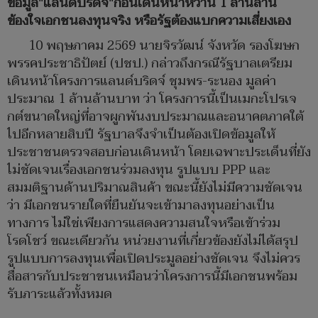
ข้อมูล"แลนด์บริดจ์"ก่อนเดินหน้าหว่าน 1 ล้านล้าน
ข้องใจเอกชนลงทุนจริง หรือรัฐต้องแบกความเสี่ยงเอง
10 พฤษภาคม 2569 นายจิรวัฒน์ จังหวัด รองโฆษก
พรรคประชาธิปัตย์ (ปชป.) กล่าวถึงกรณีรัฐบาลเตรียม
เดินหน้าโครงการแลนด์บริดจ์ ชุมพร-ระนอง มูลค่า
ประมาณ 1 ล้านล้านบาท ว่า โครงการนี้เป็นเมกะโปรเจ
กต์ขนาดใหญ่ที่อาจผูกพันงบประมาณและอนาคตภาคใต้
ไปอีกหลายสิบปี รัฐบาลจึงจำเป็นต้องเปิดข้อมูลให้
ประชาชนตรวจสอบก่อนเดินหน้า โดยเฉพาะประเด็นที่ยัง
ไม่ชัดเจนเรื่องเอกชนร่วมลงทุน รูปแบบ PPP และ
สมมติฐานด้านปริมาณสินค้า ขณะนี้ยังไม่มีความชัดเจน
ว่า มีเอกชนรายใดที่ยืนยันจะเข้ามาลงทุนอย่างเป็น
ทางการ ไม่ใช่เพียงการแสดงความสนใจหรือเข้าร่วม
โรดโชว์ ขณะเดียวกัน หน่วยงานที่เกี่ยวข้องยังไม่ได้สรุป
รูปแบบการลงทุนเพื่อเปิดประมูลอย่างชัดเจน จึงไม่ควร
สื่อสารกับประชาชนเหมือนว่าโครงการนี้มีเอกชนพร้อม
รับภาระแล้วทั้งหมด