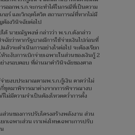
ารออกพ.ร.ก.จะกระทำได้ในกรณีที่เป็นความ
์เกอร์ และวิกฤตโควิด สถานการณ์ที่หากไม่มี
ญต้องวินิจฉัยต่อไป
ได้ นายณัฐพงษ์​ กล่าวว่า พ.ร.ก.ดังกล่าว
จฉัยว่าหากรัฐบาลมีการใช้จ่ายเงินไปก่อนที่
ยไปแล้วจะดำเนินการอย่างไรต่อไป จะต้องเรียก
ห้ระงับการเบิกจ่ายเฉพาะในส่วนของเงินกู้ 2
งอย่างรอบคอบ ที่ผ่านมาคำวินิจฉัยของศาล
้จ่ายงบประมาณตามพ.ร.ก.กู้เงิน คาดว่าไม่
ม่กี่ชุดมาพิจารณาต่างจากการพิจารณางบ
็ไม่มีความจำเป็นต้องโหวตคว่ำการตั้ง
กู้ในส่วนของการปรับโครงสร้างพลังงาน ส่วน
ารแยกเฉพาะส่วน เราเพ่งโทษเฉพาะการปรับ
่วน