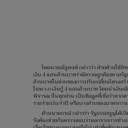
โดยนายณัฐพงษ์ กล่าวว่า ฝ่ายค้านใช้สิท
เงิน 4 แสนล้านบาทว่ามีความถูกต้องตามรั
ล้านบาทในส่วนของการปรับเปลี่ยนโครงสร้างพ
ในพ.ร.ก.เงินกู้ 4 แสนล้านบาท โดยนำเงินเ
พิจารณาในทุกส่วน เป็นข้อมูลที่เชื่อว่าห
รายจ่ายประจำปี หรือบางส่วนของมาตรการเยี
ด้านนายกรณ์ กล่าวว่า รัฐธรรมนูญได้เปิด
จึงต้องช่วยกันตรวจสอบว่านอกจากการทำงบปร
เงื่อนไขทางกฎหมายหรือไม่ เท่าที่ดูข้อเสนอข