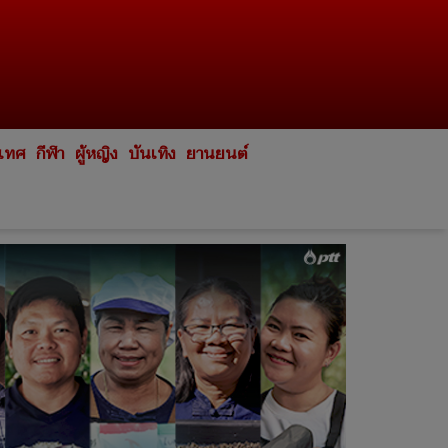
ะเทศ
กีฬา
ผู้หญิง
บันเทิง
ยานยนต์