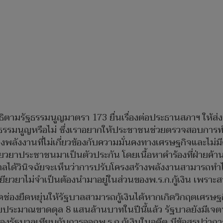
ธิตามรัฐธรรมนูญมาตรา 173 ยื่นเรื่องต่อประธานสภาฯ ให้ส่
ฐธรรมนูญหรือไม่ ซึ่งเราอยากให้ประชาชนช่วยตรวจสอบการทำ
ลังงานที่ไม่เกี่ยวข้องกับความมั่นคงทางเศรษฐกิจและไม่มีค
ยียวยาประชาชนมาเป็นตัวประกัน โดยเนื้อหาคำร้องที่ฝ่ายค้
ากศาลได้วินิจฉัยจะเห็นว่าการปรับโครงสร้างพลังงานสามารถ
ยวยาไม่จำเป็นต้องนำมาอยู่ในส่วนของพ.ร.ก.กู้เงิน เพราะ
ช่องยืดหยุ่นให้รัฐบาลสามารถกู้เงินได้หากเกิดวิกฤตเศรษฐกิจ
ะมาณขาดดุล 8 แสนล้านบาทในปีนี้แล้ว รัฐบาลยังมีเจตนาออ
องรัฐบาลเทียบกับการออกพ.ร.ก.กู้เงินในอดีต มีข้อสรุปว่าการ