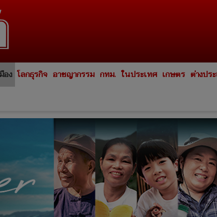
มือง
โลกธุรกิจ
อาชญากรรม
กทม.
ในประเทศ
เกษตร
ต่างปร