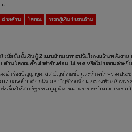
 น.
ฝ่ายค้าน
โสภณ
พรกกู้เงิน4แสนล้าน
วินิจฉัยยับยั้งเงินกู้ 2 แสนล้านเฉพาะปรับโครงสร้างพลังงาน
้าน โสภณ กั๊ก ส่งคำร้องก่อน 14 พ.ค.หรือไม่ บอกแค่จะยื่นให
ณัฐพงษ์ เรืองปัญญาวุฒิ สส.บัญชีรายชื่อ และหัวหน้าพรรคประ
ยนายกรณ์ จาติกวณิช สส.บัญชีรายชื่อ และรองหัวหน้าพรรคป
ส่งเรื่องให้ศาลรัฐธรรมนูญพิจารณาพระราชกำหนด (พ.ร.ก.)