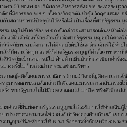
าตรา 53 ของพ.ร.บ.วินัยการเงินการคลังของประเทศระบุว่าก
ดีตที่มีการออก พ.ร.ก. ทั้งช่วงวิกฤตต้มยำกุ้ง วิกฤตแฮมเบอร
กับสถานการณ์ปัจจุบันได้หรือไม่ เป็นเรื่องที่ศาลรัฐธรรมนู
ฐธรรมนูญไม่รับคำร้อง พ.ร.ก.ดังกล่าวจะสามารถเดินหน้าต่อไป
 แต่ในคำร้องที่ฝ่ายค้านยื่นต่อศาลรัฐธรรมนูญขอให้ศาลวินิ
ินิจฉัยพ.ร.ก.ดังกล่าวไม่มีผลบังคับใช้แต่ต้น เงินที่ใช้จ่า
นให้มีความรัดกุม และให้ศาลรัฐธรรมนูญมีคำสั่งเฉพาะหน้าใ
ให้วินิจฉัยเป็นรายกรณีไป ฝ่ายค้านยืนยันว่าเราเขียนคำร้อ
ค์กรบางครั้งไปก้าวล่วงอำนาจของฝ่ายบริหาร
านจะเสนอญัตติตั้งคณะกรรมาธิการ (กมธ.) วิสามัญติดตามการใช
 เพราะการออกพ.ร.ก.ดังกล่าวมีเพียงคณะกรรมการกลั่นกรองไ
้ง หากรัฐบาลไม่ได้มีเจตณาสอดไส้ ปกปิด หรือตีเช็กเปล่าก
งฝ่ายค้านที่ยื่นต่อศาลรัฐธรรมนูญขอให้ระงับการใช้จ่ายเงิน
ยียวยาประชาชนสามารถใช้จ่ายได้ คำร้องของฝ่ายค้านเป็นก
ัฐธรรมนูญจะวินิจฉัยการใช้ พ.ร.ก.ดังกล่าวทั้งก้อนหรือเฉพาะส