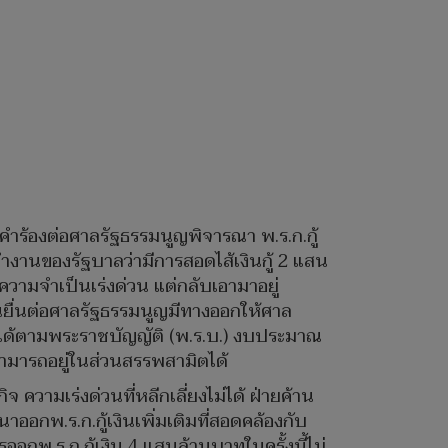
งคำร้องต่อศาลรัฐธรรมนูญพิจารณา พ.ร.ก.กู้
งานของรัฐบาลว่ามีการสอดไส้เงินกู้ 2 แสน
วามจำเป็นเร่งด่วน แต่กลับเอามาอยู่
านยื่นต่อศาลรัฐธรรมนูญมีทางออกให้ศาล
ทำได้ตามพระราชบัญญัติ (พ.ร.บ.) งบประมาณ
สามารถอยู่ในส่วนสรรพสามิตได้
 ความเร่งด่วนที่หลีกเลี่ยงไม่ได้ ฝ่ายค้าน
กพ.ร.ก.กู้เงินเพิ่มเติมที่สอดคล้องกับ
ออกพ.ร.ก.กู้เงิน 4 แสนล้านบาทในครั้งนี้ไม่