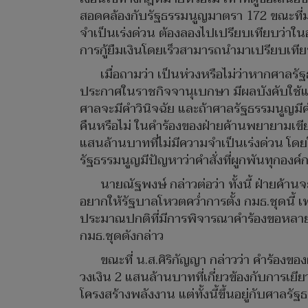
สอดคล้องกับรัฐธรรมนูญมาตรา 172 ขณะที่ม
จำเป็นเร่งด่วน ต้องลองไปเปรียบเทียบว่าในอ
การกู้ยืมเงินโดยเร็วสามารถนำมาเปรียบเทียบ
เมื่อถามว่า เป็นห่วงหรือไม่ว่าหากศาลรั
ประกาศในราชกิจจานุเบกษา มีผลบังคับใช้แล้ว
ศาลจะมีคำวินิจฉัย และถ้าศาลรัฐธรรมนูญมีคำว
คืนหรือไม่ ในคำร้องของฝ่ายค้านพยายามเขีย
แสนล้านบาทที่ไม่มีความจำเป็นเร่งด่วน โดย
รัฐธรรมนูญมีปัญหาว่าคำสั่งที่ผูกพันทุกอง
นายณัฐพงษ์ กล่าวต่อว่า ทั้งนี้ ฝ่ายค้
อยากให้รัฐบาลโหวตคว่ำการตั้ง กมธ.ชุดนี้
ประมาณปกติที่มีการพิจารณาคำร้องขอหลายครั
กมธ.ชุดดังกล่าว
ขณะที่ น.ส.ศิริกัญญา กล่าวว่า คำร้องขอ
วงเงิน 2 แสนล้านบาทที่เกี่ยวข้องกับการเ
โครงสร้างพลังงาน แต่ทั้งนี้ขึ้นอยู่กับศาลร