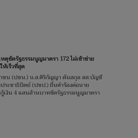
 เหตุขัดรัฐธรรมนูญมาตรา 172 ไม่เข้าข่าย
้เร็วที่สุด
ชาชน (ปชน.) น.ส.ศิริกัญญา ตันสกุล สส.บัญชี
ระชาธิปัตย์ (ปชป.) ยื่นคำร้องต่อนาย
 กู้เงิน 4 แสนล้านบาทขัดรัฐธรรมนูญมาตรา