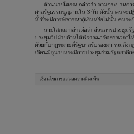
ด้านนายโสภณ กล่าวว่า ตามกระบวนการกฎ
ศาลรัฐธรรมนูญภายใน 3 วัน ดังนั้น ตนจะป
นี้ ที่จะมีการพิจารณากู้เงินหรือไม่นั้น ตนจะยื
นายโสภณ กล่าวต่อว่า ส่วนการประชุมรั
ประชุมวิปฝ่ายค้านได้พิจารณาจัดสรรเวลาให้
ด้วยกับกฎหมายที่รัฐบาลรับรองมา รวมถึงกฎห
เดือนมิถุนายนจะมีการประชุมร่วมรัฐสภาอีก
เงื่อนไขการแสดงความคิดเห็น