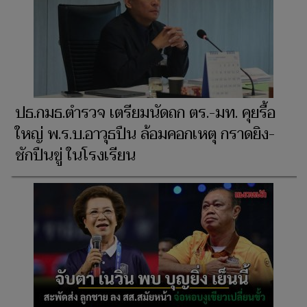
ปธ.กมธ.ตำรวจ เตรียมนัดถก ตร.-มท. คุยรื้อ
ใหญ่ พ.ร.บ.อาวุธปืน ล้อมคอกเหตุ กราดยิง-
ชักปืนขู่ ในโรงเรียน