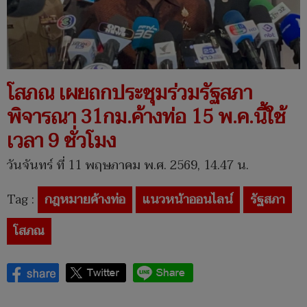
โสภณ เผยถกประชุมร่วมรัฐสภา
พิจารณา 31กม.ค้างท่อ 15 พ.ค.นี้ใช้
เวลา 9 ชั่วโมง
วันจันทร์ ที่ 11 พฤษภาคม พ.ศ. 2569, 14.47 น.
Tag :
กฎหมายค้างท่อ
แนวหน้าออนไลน์
รัฐสภา
โสภณ