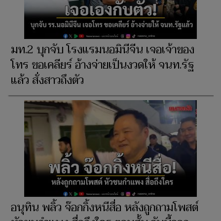
มท.2 บุกจับ โรงแรมนอมินีจีน เจอเจ้าของ
โทร ขอเคลียร์ อ้างจ่ายเป็นงวดให้ จนท.รัฐ
แล้ว สั่งสาวถึงตัว
อนุทิน พลิ้ว จ๊อกกิ้งหนีสื่อ หลังถูกถามโพสต์