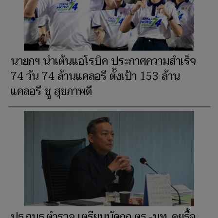
นายกฯ นำเต้นแอโรบิค ประกาศความสำเร็จ
74 วัน 74 ล้านแคลอรี ตั้งเป้า 153 ล้าน
แคลอรี ชู สุขภาพดี
ปธ.กมธ.ตำรวจ เตรียมนัดถก ตร.-มท. คุยรื้อ