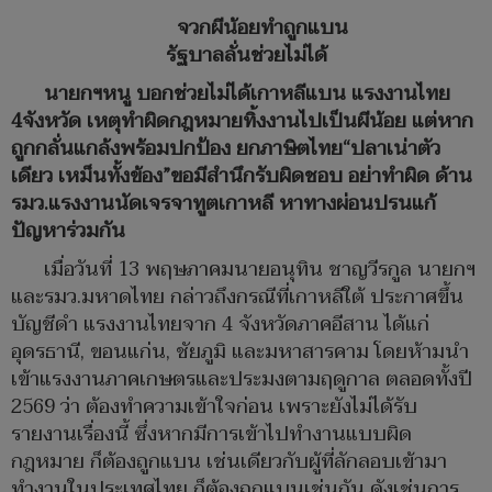
จวกผีน้อยทำถูกแบน
รัฐบาลลั่นช่วยไม่ได้
นายกฯหนู บอกช่วยไม่ได้เกาหลีแบน แรงงานไทย
4จังหวัด เหตุทำผิดกฎหมายทิ้งงานไปเป็นผีน้อย แต่หาก
ถูกกลั่นแกล้งพร้อมปกป้อง ยกภาษิตไทย“ปลาเน่าตัว
เดียว เหม็นทั้งข้อง”ขอมีสำนึกรับผิดชอบ อย่าทำผิด ด้าน
รมว.แรงงานนัดเจรจาทูตเกาหลี หาทางผ่อนปรนแก้
ปัญหาร่วมกัน
เมื่อวันที่ 13 พฤษภาคมนายอนุทิน ชาญวีรกูล นายกฯ
และรมว.มหาดไทย กล่าวถึงกรณีที่เกาหลีใต้ ประกาศขึ้น
บัญชีดำ แรงงานไทยจาก 4 จังหวัดภาคอีสาน ได้แก่
อุดรธานี, ขอนแก่น, ชัยภูมิ และมหาสารคาม โดยห้ามนำ
เข้าแรงงานภาคเกษตรและประมงตามฤดูกาล ตลอดทั้งปี
2569 ว่า ต้องทำความเข้าใจก่อน เพราะยังไม่ได้รับ
รายงานเรื่องนี้ ซึ่งหากมีการเข้าไปทำงานแบบผิด
กฎหมาย ก็ต้องถูกแบน เช่นเดียวกับผู้ที่ลักลอบเข้ามา
ทำงานในประเทศไทย ก็ต้องถูกแบนเช่นกัน ดังเช่นการ