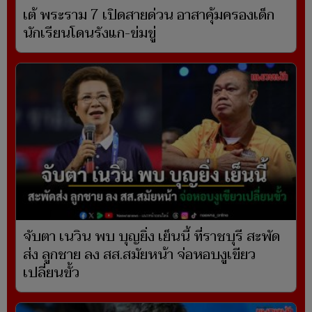
เต้ พระราม 7 เปิดสายด่วน อาสาคุ้มครองเด็ก
นักเรียนโดนรังแก-ข่มขู่
จับตา เนวิน พบ บุญยิ่ง เย็นนี้ ที่ราชบุรี สะพัด
ส่ง ลูกชาย ลง สส.สมัยหน้า จ่อหอบงูเขียว
เปลี่ยนขั้ว