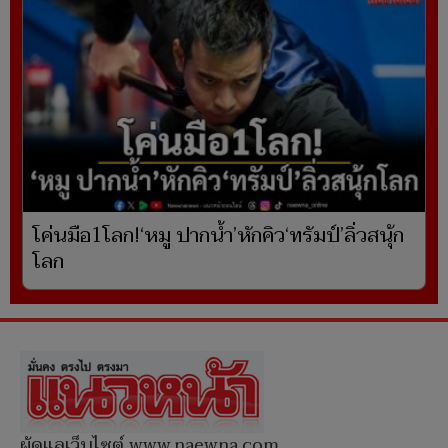
โค่นมือ1โลก!‘หมู ปากน้ำ’หักคิว‘ทรัมป์’ลิ่วสนุ้ก
โลก
ผู้ดูแลเว็บไซต์ www.naewna.com