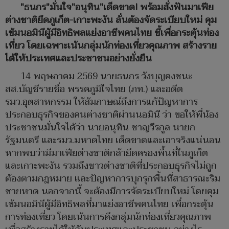
"ธนกร"มั่นใจ"อนุทิน"เด็ดขาด! พร้อมสั่งฟันมาเฟีย
ต่างชาติยึดภูเก็ต-เกาะพะงัน ลั่นต้องจัดระเบียบใหม่ คุม
เข้มนอมินีผู้มีอิทธิพลแย่งอาชีพคนไทย ชี้เพื่อกระตุ้นท่อง
เที่ยว โดยเฉพาะเน้นกลุ่มนักท่องเที่ยวคุณภาพ สร้างราย
ได้ให้ประเทศและประชาชนอย่างยั่งยืน
14 พฤษภาคม 2569 นายธนกร วังบุญคงชนะ
สส.บัญชีรายชื่อ พรรคภูมิใจไทย (ภท.) และอดีต
รมว.อุตสาหกรรม ให้สัมภาษณ์ถึงการแก้ปัญหาการ
ประกอบธุรกิจของคนต่างชาติผ่านนอมินี ว่า ขอให้พี่น้อง
ประชาชนมั่นใจได้ว่า นายอนุทิน ชาญวีรกูล นายก
รัฐมนตรี และรมว.มหาดไทย เด็ดขาดและเอาจริงแน่นอน
หากพบว่ามีมาเฟียต่างชาติกล้ายึดครองพื้นที่ในภูเก็ต
และเกาะพะงัน รวมถึงชาวต่างชาติที่ประกอบธุรกิจไม่ถูก
ต้องตามกฎหมาย และปัญหาการบุกรุกพื้นที่สาธารณะริม
ชายหาด นอกจากนี้ จะต้องมีการจัดระเบียบใหม่ โดยคุม
เข้มนอมินีผู้มีอิทธิพลที่มาแย่งอาชีพคนไทย เพื่อกระตุ้น
การท่องเที่ยว โดยเน้นการดึงกลุ่มนักท่องเที่ยวคุณภาพ