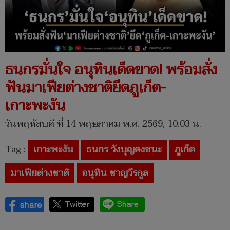
ธนกรมั่นใจ อนุทินเด็ดขาด! พร้อมสั่ง
ฟันมาเฟียต่างชาติยึดภูเก็ต-
เกาะพะงัน
วันพฤหัสบดี ที่ 14 พฤษภาคม พ.ศ. 2569, 10.03 น.
Tag :
เกาะพะงัน
ธนกร วังบุญคงชนะ
ภูเก็ต
มาเฟียต่างชาติ
อนุทิน ชาญวีรกูล