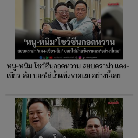
หนู-หนิม โชว์ซีนกอดหวาน สยบดราม่า แดง-
เขียว-ส้ม บอกใส่น้ำแข็งราดนม อย่างนี้เลย