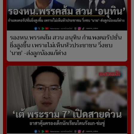
รองหน.พรรคส้ม สวน อนุทิน กำแพงคอรัปชั่น
ยิ่งสูงขึ้น เพราะไม่เห็นหัวประชาชน วิ่งซบ
'นาย' -ส่งลูกน้องแก้ต่าง