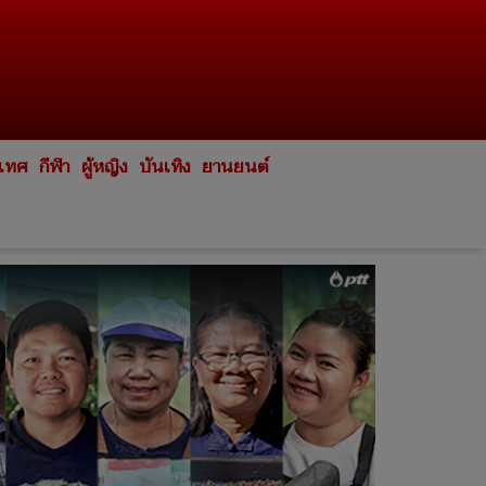
ะเทศ
กีฬา
ผู้หญิง
บันเทิง
ยานยนต์