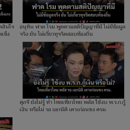
ดสินใจ
อนุทิน ฟาด โรม พูดตามสติปัญญาที่มี ไม่มีข้อมูล
งแข็ง
จริง ยัน ไม่เกี่ยวทุจริตสอบท้องถิ่น
ศุภจี ยังไม่รู้ ทำ ไทยเที่ยวไทย พลัส ใช้งบ พ.ร.ก.กู้
เงิน หรือไม่ รอ เอกนิติ เคาะก่อนชง ครม.