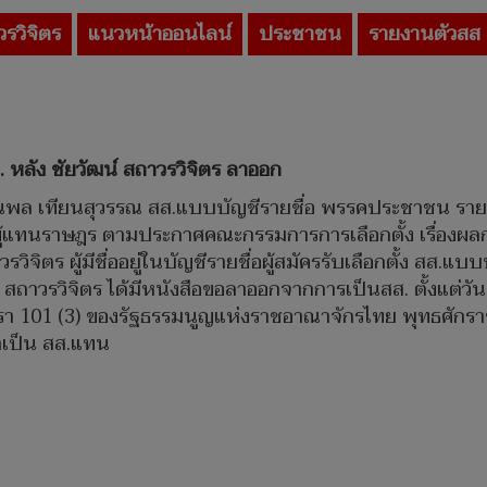
วรวิจิตร
แนวหน้าออนไลน์
ประชาชน
รายงานตัวสส
หลัง ชัยวัฒน์ สถาวรวิจิตร
ลาออก
ายกรุณพล เทียนสุวรรณ สส.แบบบัญชีรายชื่อ พรรคประชาชน รา
ทนราษฎร ตามประกาศคณะกรรมการการเลือกตั้ง เรื่องผลการเ
รวิจิตร ผู้มีชื่ออยู่ในบัญชีรายชื่อผู้สมัครรับเลือกตั้ง สส
ัฒน์ สถาวรวิจิตร ได้มีหนังสือขอลาออกจากการเป็นสส. ตั้งแต่ว
รา 101 (3) ของรัฐธรรมนูญแห่งราชอาณาจักรไทย พุทธศักราช 
มาเป็น สส.แทน