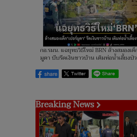
กอ.รมน. แฉยุทธวิธีใหม่ BRN ล้างสมองเด็ก
มูดา บีบรีดเงินชาวบ้าน เติมท่อน้ำเลี้ยงป่
Breaking News