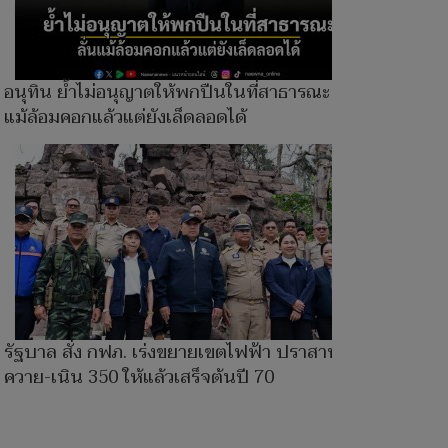
อนุทิน ย้ำไม่อนุญาตให้พกปืนในที่สาธารณะ ลั่น
แม้ล้อมคอกแล้วแต่ยังเล็ดลอดได้
รัฐบาล สั่ง กฟภ. เร่งขยายเขตไฟฟ้า ปราสาทตา
ควาย-เนิน 350 ให้แล้วเสร็จต้นปี 70