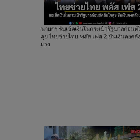
นายกฯ รับเช็คเงินในกระเป๋ารัฐบาลก่อนตั
ลุย ไทยช่วยไทย พลัส เฟส 2 ยันเงินคงคลั
แรง