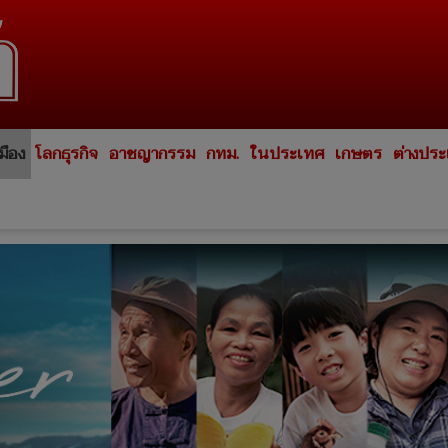
มือง
โลกธุรกิจ
อาชญากรรม
กทม.
ในประเทศ
เกษตร
ต่างปร