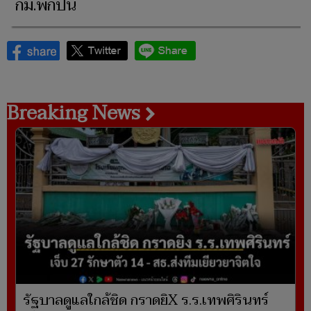
กม.พกปืน
Breaking News
รัฐบาลดูแลใกล้ชิด กราดยิX ร.ร.เทพศิรินทร์