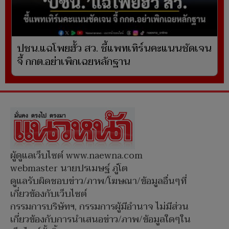
ปชน.แฉโพยฮั้ว สว. ชี้แพทเทิร์นคะแนนชัดเจน
จี้ กกต.อย่าเพิกเฉยหลักฐาน
ผู้ดูแลเว็บไซต์ www.naewna.com
webmaster นายปรเมษฐ์ ภู่โต
ดูแลรับผิดชอบข่าว/ภาพ/โฆษณา/ข้อมูลอื่นๆที่
เกี่ยวข้องกับเว็บไซต์
กรรมการบริษัทฯ, กรรมการผู้มีอำนาจ ไม่มีส่วน
เกี่ยวข้องกับการนำเสนอข่าว/ภาพ/ข้อมูลใดๆใน