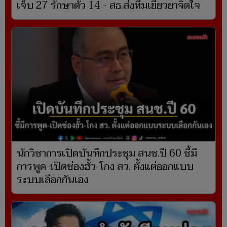
เจ็บ 27 รักษาตัว 14 - สธ.ส่งทีมเยียวยาจิตใจ
นักวิชาการเปิดบันทึกประชุม สนช.ปี 60 ชี้มี
การพูด-เปิดช่องฮั้ว-โกง สว. ตั้งแต่ออกแบบ
ระบบเลือกกันเอง