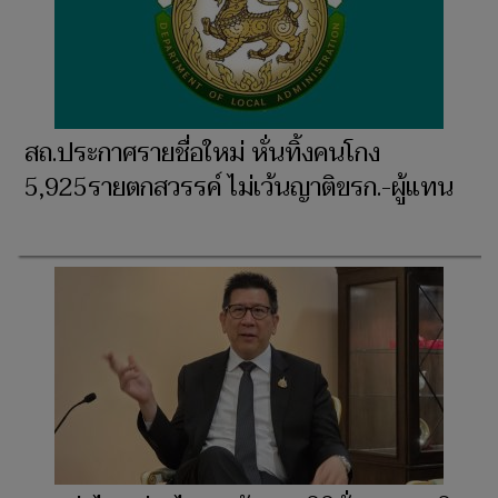
สถ.ประกาศรายชื่อใหม่ หั่นทิ้งคนโกง
5,925รายตกสวรรค์ ไม่เว้นญาติขรก.-ผู้แทน