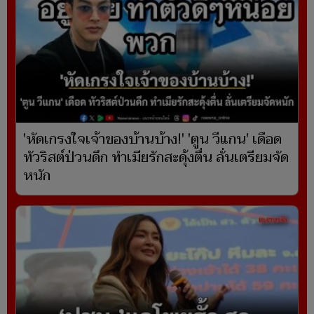
'หัดเกรงใจเจ้าของบ้านบ้าง!' 'ตูน วีแกน' เดือด
ทัวริสต์ป่วนดึก ทำเมียรักสะดุ้งตื่น ลั่นเตรียมจัด
หนัก