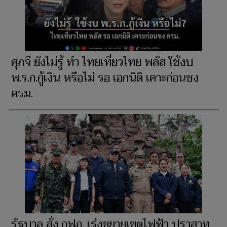
ศุภจี ยังไม่รู้ ทำ ไทยเที่ยวไทย พลัส ใช้งบ
พ.ร.ก.กู้เงิน หรือไม่ รอ เอกนิติ เคาะก่อนชง
ครม.
รัฐบาล สั่ง กฟภ. เร่งขยายเขตไฟฟ้า ปราสาท