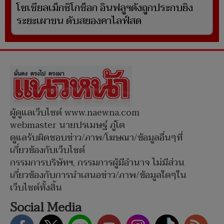
โซเชียลเม็กซิโกช็อก อินฟลูฯดังถูกประกบยิง
ระยะเผาขน ดับสยองคาไลฟ์สด
ผู้ดูแลเว็บไซต์ www.naewna.com
webmaster นายปรเมษฐ์ ภู่โต
ดูแลรับผิดชอบข่าว/ภาพ/โฆษณา/ข้อมูลอื่นๆที่
เกี่ยวข้องกับเว็บไซต์
กรรมการบริษัทฯ, กรรมการผู้มีอำนาจ ไม่มีส่วน
เกี่ยวข้องกับการนำเสนอข่าว/ภาพ/ข้อมูลใดๆใน
เว็บไซต์ทั้งสิ้น
Social Media