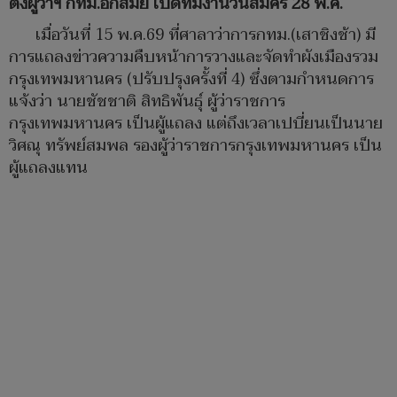
ตั้งผู้ว่าฯ กทม.อีกสมัย เปิดทีมงานวันสมัคร 28 พ.ค.
เมื่อวันที่ 15 พ.ค.69 ที่ศาลาว่าการกทม.(เสาชิงช้า) มี
การแถลงข่าวความคืบหน้าการวางและจัดทำผังเมืองรวม
กรุงเทพมหานคร (ปรับปรุงครั้งที่ 4) ซึ่งตามกำหนดการ
แจ้งว่า นายชัชชาติ สิทธิพันธ์ุ ผู้ว่าราชการ
กรุงเทพมหานคร เป็นผู้แถลง แต่ถึงเวลาเปบี่ยนเป็นนาย
วิศณุ ทรัพย์สมพล รองผู้ว่าราชการกรุงเทพมหานคร เป็น
ผู้แถลงแทน