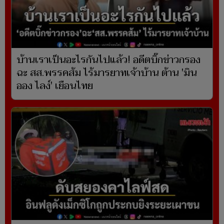
บ้านเราเป็นอะไรกันไปแล้ว! อดีตบิ๊กข่าวกรอง
ฉะ สส.พรรคส้ม ไร้มารยาทเจ้าบ้าน ต้าน 'มิน
ออง ไลง์' เยือนไทย