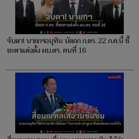
จับตา! นายกฯอนุทิน นัดถก ก.ตร. 22 ก.ค.นี้ ชี้
ชะตาแต่งตั้ง ผบ.ตร. คนที่ 16