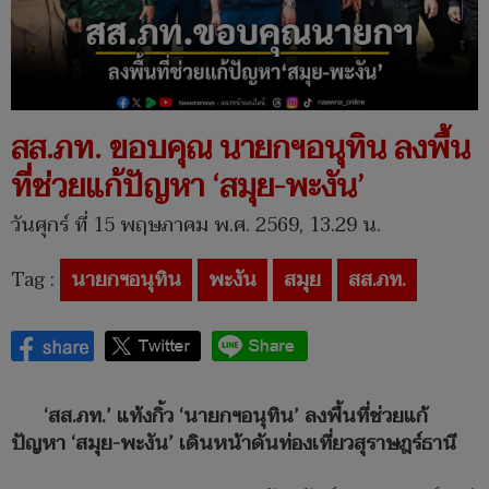
สส.ภท. ขอบคุณ นายกฯอนุทิน ลงพื้น
ที่ช่วยแก้ปัญหา ‘สมุย-พะงัน’
วันศุกร์ ที่ 15 พฤษภาคม พ.ศ. 2569, 13.29 น.
Tag :
นายกฯอนุทิน
พะงัน
สมุย
สส.ภท.
‘สส.ภท.’ แท้งกิ้ว ‘นายกฯอนุทิน’ ลงพื้นที่ช่วยแก้
ปัญหา ‘สมุย-พะงัน’ เดินหน้าดันท่องเที่ยวสุราษฎร์ธานี