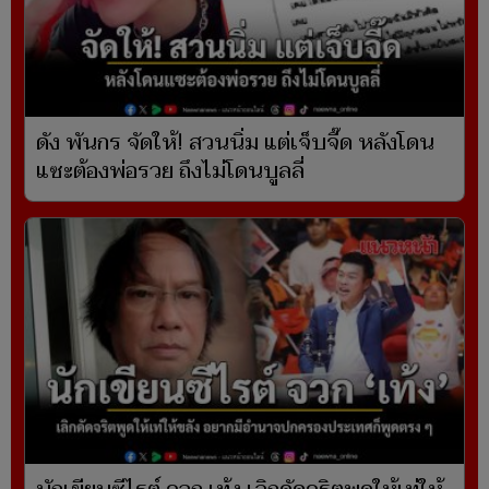
ดัง พันกร จัดให้! สวนนิ่ม แต่เจ็บจี๊ด หลังโดน
แซะต้องพ่อรวย ถึงไม่โดนบูลลี่