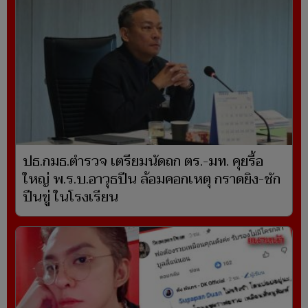
ปธ.กมธ.ตำรวจ เตรียมนัดถก ตร.-มท. คุยรื้อ
ใหญ่ พ.ร.บ.อาวุธปืน ล้อมคอกเหตุ กราดยิง-ชัก
ปืนขู่ ในโรงเรียน