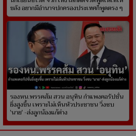
นักเขียนซีไรต์ จวก เท้ง เลิกดัดจริตพูดให้เท่ให้
ขลัง อยากมีอำนาจปกครองประเทศก็พูดตรง ๆ
รองหน.พรรคส้ม สวน อนุทิน กำแพงคอรัปชั่น
ยิ่งสูงขึ้น เพราะไม่เห็นหัวประชาชน วิ่งซบ
'นาย' -ส่งลูกน้องแก้ต่าง