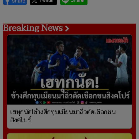
Breaking News
เฮทุกนัด!ช้างศึกทุบเมียนมาลิ่วตัดเชือกชน
สิงคโปร์