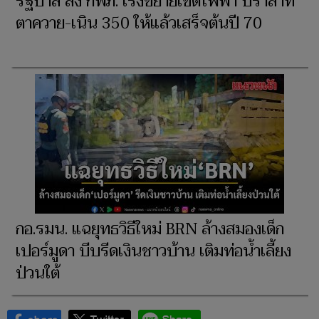
รัฐบาล สั่ง กฟภ. เร่งขยายเขตไฟฟ้า ปราสาท
ตาควาย-เนิน 350 ให้แล้วเสร็จต้นปี 70
กอ.รมน. แฉยุทธวิธีใหม่ BRN ล้างสมองเด็ก
เปอร์มูดา บีบรีดเงินชาวบ้าน เติมท่อน้ำเลี้ยง
ป่วนใต้