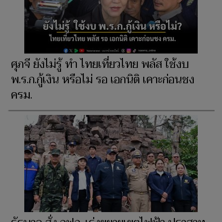
ศุภจี ยังไม่รู้ ทำ ไทยเที่ยวไทย พลัส ใช้งบ
พ.ร.ก.กู้เงิน หรือไม่ รอ เอกนิติ เคาะก่อนชง
ครม.