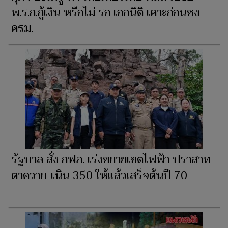
พ.ร.ก.กู้เงิน หรือไม่ รอ เอกนิติ เคาะก่อนชง
ครม.
รัฐบาล สั่ง กฟภ. เร่งขยายเขตไฟฟ้า ปราสาท
ตาควาย-เนิน 350 ให้แล้วเสร็จต้นปี 70