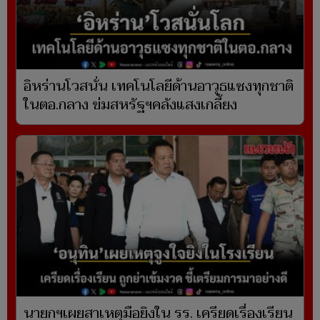
อิหร่านโวสนั่น เทคโนโลยีด้านอาวุธแซงทุกชาติ
ในตอ.กลาง ข่มสหรัฐฯคลังแสงเกลี้ยง
นายกฯเผยสาเหตุมือยิงใน รร. เครียดเรื่องเรียน