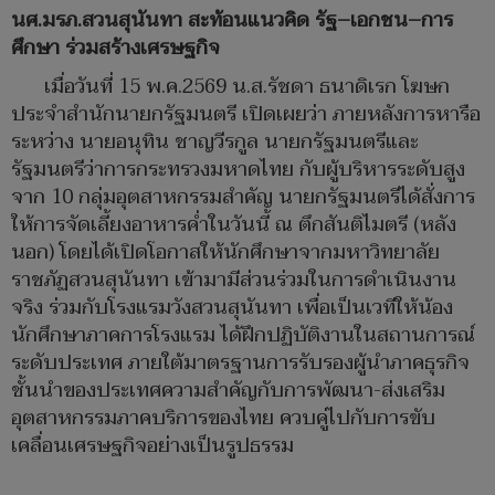
นศ.มรภ.สวนสุนันทา สะท้อนแนวคิด รัฐ–เอกชน–การ
ศึกษา ร่วมสร้างเศรษฐกิจ
เมื่อวันที่ 15 พ.ค.2569 น.ส.รัชดา ธนาดิเรก โฆษก
ประจำสำนักนายกรัฐมนตรี เปิดเผยว่า ภายหลังการหารือ
ระหว่าง นายอนุทิน ชาญวีรกูล นายกรัฐมนตรีและ
รัฐมนตรีว่าการกระทรวงมหาดไทย กับผู้บริหารระดับสูง
จาก 10 กลุ่มอุตสาหกรรมสำคัญ นายกรัฐมนตรีได้สั่งการ
ให้การจัดเลี้ยงอาหารค่ำในวันนี้ ณ ตึกสันติไมตรี (หลัง
นอก) โดยได้เปิดโอกาสให้นักศึกษาจากมหาวิทยาลัย
ราชภัฏสวนสุนันทา เข้ามามีส่วนร่วมในการดำเนินงาน
จริง ร่วมกับโรงแรมวังสวนสุนันทา เพื่อเป็นเวทีให้น้อง
นักศึกษาภาคการโรงแรม ได้ฝึกปฏิบัติงานในสถานการณ์
ระดับประเทศ ภายใต้มาตรฐานการรับรองผู้นำภาคธุรกิจ
ชั้นนำของประเทศความสำคัญกับการพัฒนา-ส่งเสริม
อุตสาหกรรมภาคบริการของไทย ควบคู่ไปกับการขับ
เคลื่อนเศรษฐกิจอย่างเป็นรูปธรรม