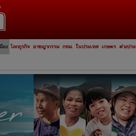
มือง
โลกธุรกิจ
อาชญากรรม
กทม.
ในประเทศ
เกษตร
ต่างปร