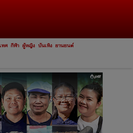
ะเทศ
กีฬา
ผู้หญิง
บันเทิง
ยานยนต์