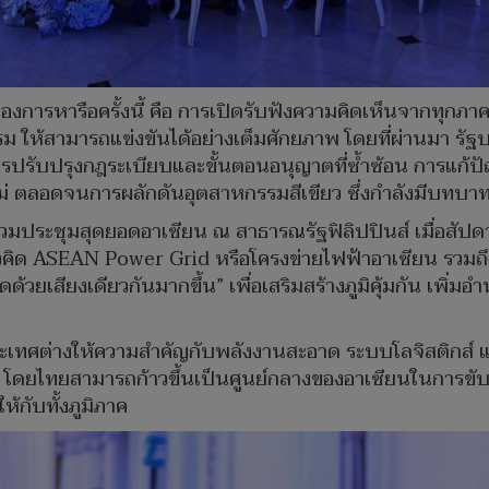
งการหารือครั้งนี้ คือ การเปิดรับฟังความคิดเห็นจากทุกภาค
 ให้สามารถแข่งขันได้อย่างเต็มศักยภาพ โดยที่ผ่านมา รั
งการปรับปรุงกฎระเบียบและขั้นตอนอนุญาตที่ซ้ำซ้อน การ
่ ตลอดจนการผลักดันอุตสาหกรรมสีเขียว ซึ่งกำลังมีบทบ
ร่วมประชุมสุดยอดอาเซียน ณ สาธารณรัฐฟิลิปปินส์ เมื่อสัป
วคิด ASEAN Power Grid หรือโครงข่ายไฟฟ้าอาเซียน รวม
ดด้วยเสียงเดียวกันมากขึ้น” เพื่อเสริมสร้างภูมิคุ้มกัน เพ
ระเทศต่างให้ความสำคัญกับพลังงานสะอาด ระบบโลจิสติกส์ 
ยไทยสามารถก้าวขึ้นเป็นศูนย์กลางของอาเซียนในการขับเคลื่
้กับทั้งภูมิภาค