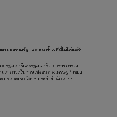
ามผลร่วมรัฐ–เอกชน ย้ำเวทีนี้ไม่ใช่แค่รับ
นายกรัฐมนตรีและรัฐมนตรีว่าการกระทรวง
วามสามารถในการแข่งขันทางเศรษฐกิจของ
รัชดา ธนาดิเรก โฆษกประจำสำนักนายก