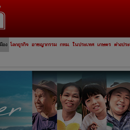
มือง
โลกธุรกิจ
อาชญากรรม
กทม.
ในประเทศ
เกษตร
ต่างปร