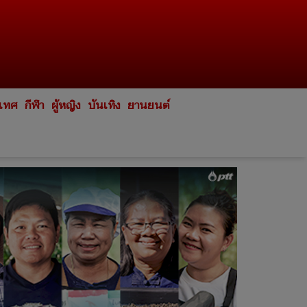
ะเทศ
กีฬา
ผู้หญิง
บันเทิง
ยานยนต์