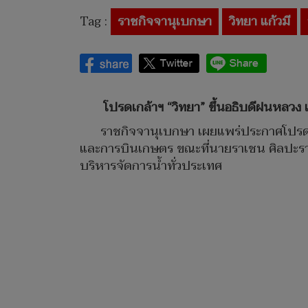
Tag :
ราชกิจจานุเบกษา
วิทยา แก้วมี
โปรดเกล้าฯ “วิทยา” ขึ้นอธิบดีฝนหลว
ราชกิจจานุเบกษา เผยแพร่ประกาศโปรดเก
และการบินเกษตร ขณะที่นายราเชน ศิลปะราย
บริหารจัดการน้ำทั่วประเทศ