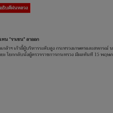
อธิบดีฝนหลวง
ง แทน “ราเชน” ลาออก
ล้าฯ เก้าอี้ผู้บริหารระดับสูง กระทรวงเกษตรและสหกรณ์ น
ะ โยกกลับนั่งผู้ตรวจราชการกระทรวง มีผลทันที 15 พฤษภาค