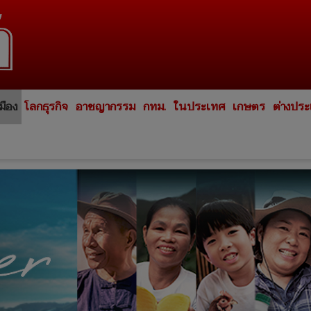
มือง
โลกธุรกิจ
อาชญากรรม
กทม.
ในประเทศ
เกษตร
ต่างปร