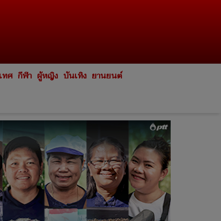
ะเทศ
กีฬา
ผู้หญิง
บันเทิง
ยานยนต์