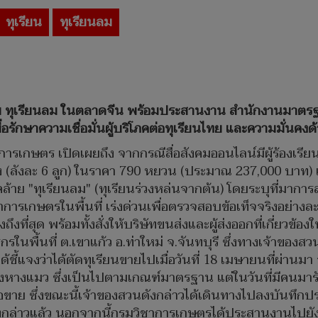
ทุเรียน
ทุเรียนลม
 ทุเรียนลม ในตลาดจีน พร้อมประสานงาน สำนักงานมาตรฐ
อรักษาความเชื่อมั่นผู้บริโภคต่อทุเรียนไทย และความมั่นค
ารเกษตร เปิดเผยถึง จากกรณีสื่อสังคมออนไลน์มีผู้ร้องเรียน ว
 ลัง (ลังละ 6 ลูก) ในราคา 790 หยวน (ประมาณ 237,000 บาท)
ล้าย "ทุเรียนลม" (ทุเรียนร่วงหล่นจากต้น) โดยระบุที่มาการ
วิชาการเกษตรในพื้นที่ เร่งด่วนเพื่อตรวจสอบข้อเท็จจริงอย่างละเ
ี่สุด พร้อมทั้งสั่งให้บริษัทขนส่งและผู้ส่งออกที่เกี่ยวข้อง
รในพื้นที่ ต.เขาแก้ว อ.ท่าใหม่ จ.จันทบุรี ซึ่งทางเจ้าของส
ชี้แจงว่าได้ตัดทุเรียนขายไปเมื่อวันที่ 18 เมษายนที่ผ่าน
งหางแมว ซึ่งเป็นไปตามเกณฑ์มาตรฐาน แต่ในวันที่มีคนมาร
ขาย ซึ่งขณะนี้เจ้าของสวนดังกล่าวได้เดินทางไปลงบันทึกประ
อตดังกล่าวแล้ว นอกจากนี้กรมวิชาการเกษตรได้ประสานงานไ