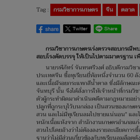
Tag :
กรมวิชาการเกษตร
จีน
ตลาด
กรมวิชาการเกษตรเร่งตรวจสอบกรณีพบ
สอบโรงคัดบรรจุ ให้เป็นไปตามมาตรฐาน เพื่
นายรพีภัทร์ จันทรศรีวงศ์ อธิบดีกรมวิชาก
ประเทศจีน ซื้อทุเรียนยี่ห้อหนึ่งจำนวน 60
และเนื้อมีรอยกระแทกสีน้ำตาล ซึ่งมีลักษณะค
จันทบุรี นั้น จึงได้สั่งการให้เจ้าหน้าที่กรม
ตัวผู้กระทำผิดมาดำเนินคดีตามกฎหมายอย่างถึงท
ปลูกที่ถูกระบุไว้บนกล่อง เป็นสวนของเกษตรก
สวน และไม่มีทุเรียนลมไปขายแน่นอน" และได้
หนักเนื้อแห้งจาก สำนักงานเกษตรอำเภอแก่
สวนไปโดยอ้างว่าไม่ต้องลงรายละเอียดการซื้อ
ฐานว่าไม่มีส่วนเกี่ยวข้องกับทุเรียนลมล็