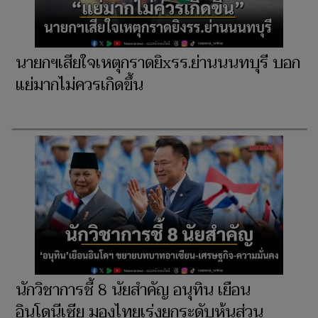
นายกฯเสียใจเหตุกราดยิxรร.ย่านนนทบุรี บอก
แย่มากไม่ควรเกิดขึ้น
นักวิชาการชี้ 8 นัยสำคัญ อนุทิน เยือน
อินโดนีเซีย มองไทยเร่งยกระดับหุ้นส่วน