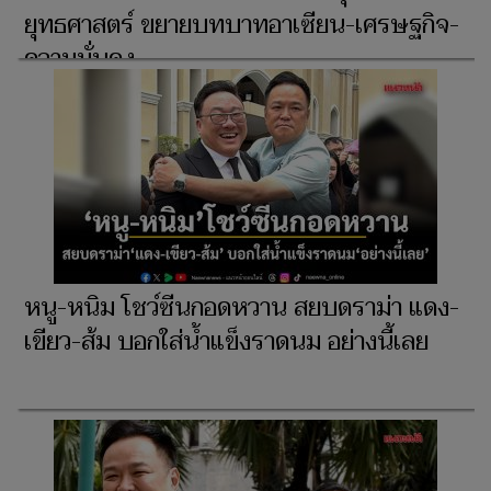
ยุทธศาสตร์ ขยายบทบาทอาเซียน-เศรษฐกิจ-
ความมั่นคง
หนู-หนิม โชว์ซีนกอดหวาน สยบดราม่า แดง-
เขียว-ส้ม บอกใส่น้ำแข็งราดนม อย่างนี้เลย