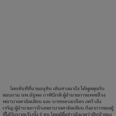
โดยทันทีที่นายอนุทิน เดินทางมาถึง ได้พูดคุยกับ
สอบถาม นพ.นัฐพล กาฬปักษี ผู้อำนวยการแพทย์โรง
พยาบาลคามิลเลียน
และ บาทหลวงเปโตร ภควี เส็ง
เจริญ
ผู้อำนวยการโรงพยาบาล
คามิลเลียน
ถึงอาการของผู้
ที่ได้รับบาดเจ็บทั้ง 6 คน โดยผู้สื่อข่าวสังเกตว่าสีหน้าของ