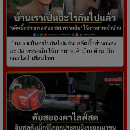
บ้านเราเป็นอะไรกันไปแล้ว! อดีตบิ๊กข่าวกรอง
ฉะ สส.พรรคส้ม ไร้มารยาทเจ้าบ้าน ต้าน 'มิน
ออง ไลง์' เยือนไทย