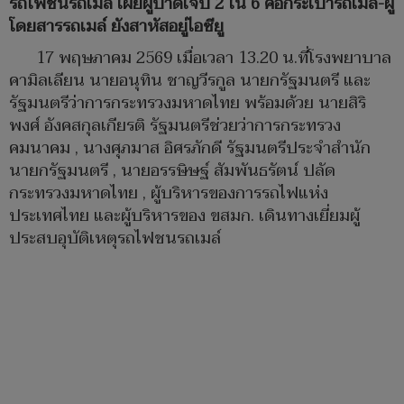
รถไฟชนรถเมล์ เผยผู้บาดเจ็บ 2 ใน 6 คือกระเป๋ารถเมล์-ผู้
โดยสารรถเมล์ ยังสาหัสอยู่ไอซียู
17 พฤษภาคม 2569 เมื่อเวลา 13.20 น.ที่โรงพยาบาล
คามิลเลียน นายอนุทิน ชาญวีรกูล นายกรัฐมนตรี และ
รัฐมนตรีว่าการกระทรวงมหาดไทย พร้อมด้วย นายสิริ
พงศ์ อังคสกุลเกียรติ รัฐมนตรีช่วยว่าการกระทรวง
คมนาคม , นางศุภมาส อิศรภักดี รัฐมนตรีประจำสำนัก
นายกรัฐมนตรี , นายอรรษิษฐ์ สัมพันธรัตน์ ปลัด
กระทรวงมหาดไทย , ผู้บริหารของการรถไฟแห่ง
ประเทศไทย และผู้บริหารของ ขสมก. เดินทางเยี่ยมผู้
ประสบอุบัติเหตุรถไฟชนรถเมล์